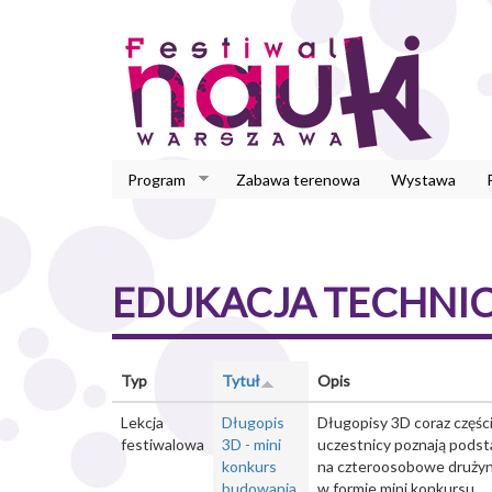
Przejdź
do
treści
Program
Zabawa terenowa
Wystawa
EDUKACJA TECHNI
Typ
Tytuł
Opis
Lekcja
Długopis
Długopisy 3D coraz części
festiwalowa
3D - mini
uczestnicy poznają podst
konkurs
na czteroosobowe drużyny
budowania
w formie mini konkursu.