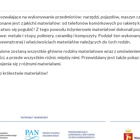
 pozwalające na wykonywanie przedmiotów: narzędzi, pojazdów, maszyn 
ane jest z jakichś materiałów: od telefonów komórkowych po rakietę k
łatwo się pogubić! Z tego powodu inżynierowie materiałowi dokonali pod
e: metale i stopy, polimery, ceramikę i kompozyty. Podział ten wykonany
ewnętrznej i właściwościach materiałów należących do tych rodzin.
ione zostaną wszystkie główne rodziny materiałowe wraz z omówieniem 
, a przede wszystkim różnic między nimi. Przewidziany jest także pokaz
ojenia się z różnymi materiałami.
o królestwie materiałów!