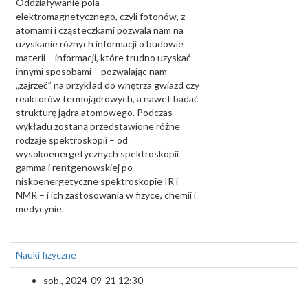
Oddziaływanie pola
elektromagnetycznego, czyli fotonów, z
atomami i cząsteczkami pozwala nam na
uzyskanie różnych informacji o budowie
materii – informacji, które trudno uzyskać
innymi sposobami – pozwalając nam
„zajrzeć” na przykład do wnętrza gwiazd czy
reaktorów termojądrowych, a nawet badać
strukturę jądra atomowego. Podczas
wykładu zostaną przedstawione różne
rodzaje spektroskopii – od
wysokoenergetycznych spektroskopii
gamma i rentgenowskiej po
niskoenergetyczne spektroskopie IR i
NMR – i ich zastosowania w fizyce, chemii i
medycynie.
Nauki fizyczne
sob., 2024-09-21 12:30