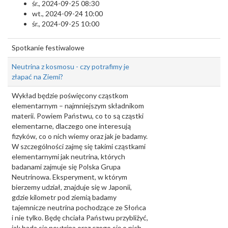
śr., 2024-09-25 08:30
wt., 2024-09-24 10:00
śr., 2024-09-25 10:00
Spotkanie festiwalowe
Neutrina z kosmosu - czy potrafimy je
złapać na Ziemi?
Wykład będzie poświęcony cząstkom
elementarnym – najmniejszym składnikom
materii. Powiem Państwu, co to są cząstki
elementarne, dlaczego one interesują
fizyków, co o nich wiemy oraz jak je badamy.
W szczególności zajmę się takimi cząstkami
elementarnymi jak neutrina, których
badanami zajmuje się Polska Grupa
Neutrinowa. Eksperyment, w którym
bierzemy udział, znajduje się w Japonii,
gdzie kilometr pod ziemią badamy
tajemnicze neutrina pochodzące ze Słońca
i nie tylko. Będę chciała Państwu przybliżyć,
jak bada się neutrina oraz czego się o nich