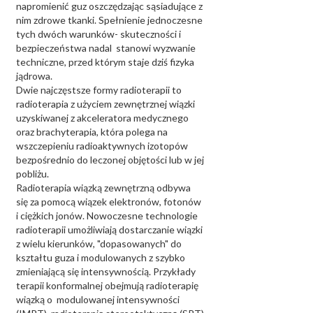
napromienić guz oszczędzając sąsiadujące z
nim zdrowe tkanki. Spełnienie jednoczesne
tych dwóch warunków- skuteczności i
bezpieczeństwa nadal stanowi wyzwanie
techniczne, przed którym staje dziś fizyka
jądrowa.
Dwie najczęstsze formy radioterapii to
radioterapia z użyciem zewnętrznej wiązki
uzyskiwanej z akceleratora medycznego
oraz brachyterapia, która polega na
wszczepieniu radioaktywnych izotopów
bezpośrednio do leczonej objętości lub w jej
pobliżu.
Radioterapia wiązką zewnętrzną odbywa
się za pomocą wiązek elektronów, fotonów
i ciężkich jonów. Nowoczesne technologie
radioterapii umożliwiają dostarczanie wiązki
z wielu kierunków, "dopasowanych" do
kształtu guza i modulowanych z szybko
zmieniającą się intensywnością. Przykłady
terapii konformalnej obejmują radioterapię
wiązką o modulowanej intensywności