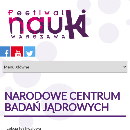
Przejdź
do
treści
NARODOWE CENTRUM
BADAŃ JĄDROWYCH
Lekcja festiwalowa