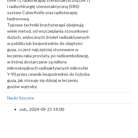
(IMRT), radioterapię stereotaktyczną (SRT)
i radiochirurgię stereotaktyczną (SRS)-
system CyberKnife oraz radioterapię
hadronową.
Typowe techniki brachyterapii obejmują
wiele metod, od wszczepiania stosunkowo
dużych, widocznych źródeł radioaktywnych
w pobliżu lub bezpośrednio do objętości
guza, co jest najczęściej stosowane w
leczeniu raka prostaty, po radioembolizację,
w której dostarczane są miliony
mikroskopijnych radioaktywnych mikrosfer
Y-90 przez cewnik bezpośrednio do łożyska
guza, jak stosuje się dzisiaj w leczeniu
guzów wątroby.
Nauki fizyczne
sob., 2024-09-21 14:00