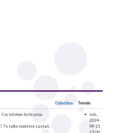
Dziedzina
Termin
Czy istnieje życie poza
sob.,
2024-
 To tylko niektóre z pytań,
09-21
17:00