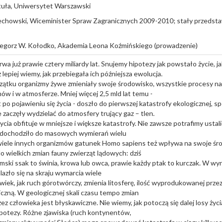
tuła, Uniwersytet Warszawski
echowski, Wiceminister Spraw Zagranicznych 2009-2010; stały przedst
rzegorz W. Kołodko, Akademia Leona Koźmińskiego (prowadzenie)
rwa już prawie cztery miliardy lat. Snujemy hipotezy jak powstało życie, 
 lepiej wiemy, jak przebiegała ich późniejsza ewolucja.
tku organizmy żywe zmieniały swoje środowisko, wszystkie procesy na
ów i w atmosferze. Mniej więcej 2,5 mld lat temu -
t po pojawieniu się życia - doszło do pierwszej katastrofy ekologicznej,
 zaczęły wydzielać do atmosfery trujący gaz – tlen.
życia obfituje w mniejsze i większe katastrofy. Nie zawsze potrafimy ustali
e dochodziło do masowych wymierań wielu
wiele innych organizmów gatunek Homo sapiens też wpływa na swoje śr
do wielkich zmian fauny zwierząt lądowych: dziś
emski ssak to świnia, krowa lub owca, prawie każdy ptak to kurczak. W wyn
lazło się na skraju wymarcia wiele
iek, jak ruch górotwórczy, zmienia litosferę, ilość wyprodukowanej prze
giczną. W geologicznej skali czasu tempo zmian
 człowieka jest błyskawiczne. Nie wiemy, jak potoczą się dalej losy życi
potezy. Różne zjawiska (ruch kontynentów,