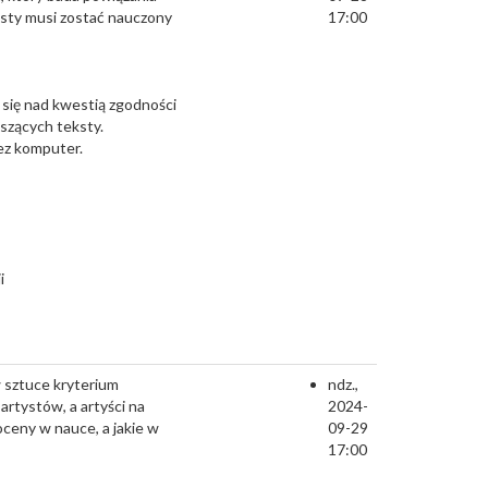
ksty musi zostać nauczony
17:00
się nad kwestią zgodności
szących teksty.
ez komputer.
i
w sztuce kryterium
ndz.,
artystów, a artyści na
2024-
 oceny w nauce, a jakie w
09-29
17:00