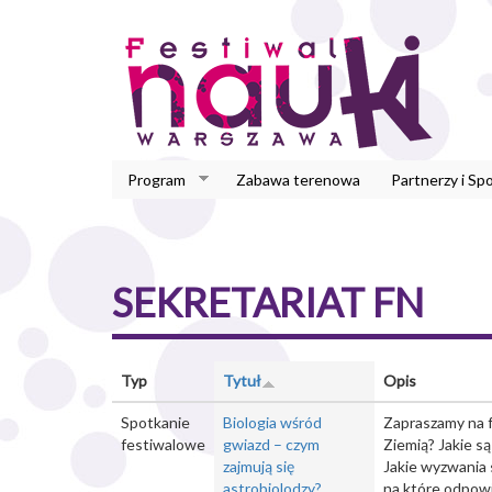
Przejdź
do
treści
Program
Zabawa terenowa
Partnerzy i Sp
SEKRETARIAT FN
Typ
Tytuł
Opis
Spotkanie
Biologia wśród
Zapraszamy na f
festiwalowe
gwiazd – czym
Ziemią? Jakie s
zajmują się
Jakie wyzwania 
astrobiolodzy?
na które odpow