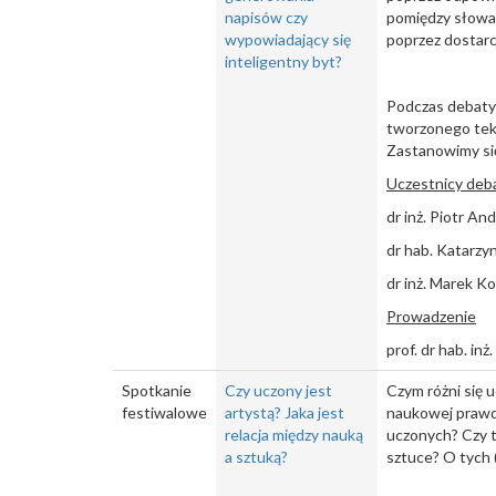
napisów czy
pomiędzy słowam
wypowiadający się
poprzez dostarc
inteligentny byt?
Podczas debaty 
tworzonego teks
Zastanowimy się
Uczestnicy deb
dr inż. Piotr A
dr hab. Katarzy
dr inż. Marek K
Prowadzenie
prof. dr hab. in
Spotkanie
Czy uczony jest
Czym różni się 
festiwalowe
artystą? Jaka jest
naukowej prawdy
relacja między nauką
uczonych? Czy te
a sztuką?
sztuce? O tych 