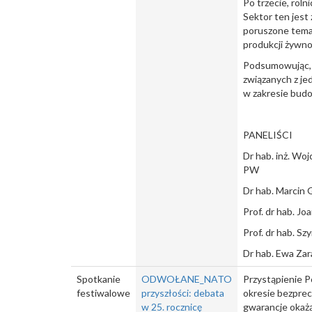
Po trzecie, rol
Sektor ten jest
poruszone tema
produkcji żywno
Podsumowując, d
związanych z je
w zakresie budo
PANELIŚCI
Dr hab. inż. Woj
PW
Dr hab. Marcin
Prof. dr hab. J
Prof. dr hab. S
Dr hab. Ewa Za
Spotkanie
ODWOŁANE_NATO
Przystąpienie 
festiwalowe
przyszłości: debata
okresie bezpre
w 25. rocznicę
gwarancje okażą