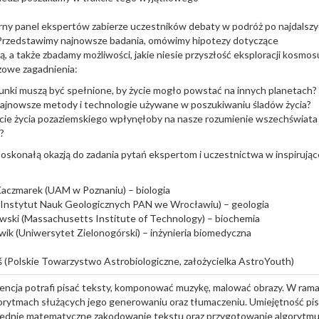
rny panel ekspertów zabierze uczestników debaty w podróż po najdalsz
Przedstawimy najnowsze badania, omówimy hipotezy dotyczące
ą, a także zbadamy możliwości, jakie niesie przyszłość eksploracji kosmo
zowe zagadnienia:
unki muszą być spełnione, by życie mogło powstać na innych planetach?
najnowsze metody i technologie używane w poszukiwaniu śladów życia?
cie życia pozaziemskiego wpłynęłoby na nasze rozumienie wszechświata 
?
oskonałą okazją do zadania pytań ekspertom i uczestnictwa w inspirujące
Kaczmarek (UAM w Poznaniu) – biologia
 (Instytut Nauk Geologicznych PAN we Wrocławiu) – geologia
wski (Massachusetts Institute of Technology) – biochemia
wik (Uniwersytet Zielonogórski) – inżynieria biomedyczna
(Polskie Towarzystwo Astrobiologiczne, założycielka AstroYouth)
gencja potrafi pisać teksty, komponować muzykę, malować obrazy. W ram
gorytmach służących jego generowaniu oraz tłumaczeniu. Umiejętność pis
ednie matematyczne zakodowanie tekstu oraz przygotowanie algorytmu,