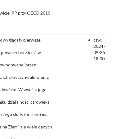
awiciel RP przy OECD 2010–
jak wyglądały pierwsze
czw.,
2024-
 powierzchni Ziemi, w
09-26
18:00
 spowodowanej przez
ć ich przyczyny, ale wiemy,
odowisko. W wyniku jego
iku działalności człowieka
z niego skały (betonu) ma
a na Ziemi, ale wiele danych