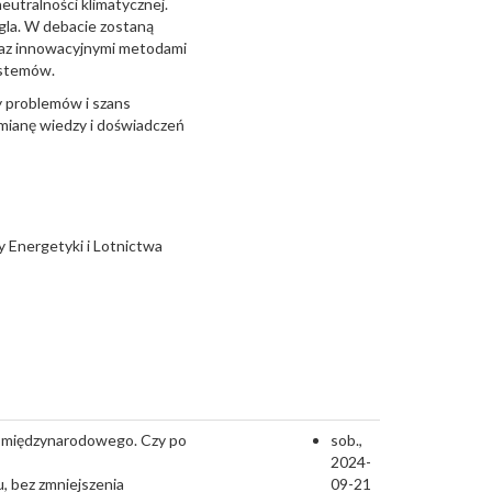
eutralności klimatycznej.
gla. W debacie zostaną
raz innowacyjnymi metodami
ystemów.
y problemów i szans
mianę wiedzy i doświadczeń
ny Energetyki i Lotnictwa
a międzynarodowego. Czy po
sob.,
2024-
, bez zmniejszenia
09-21