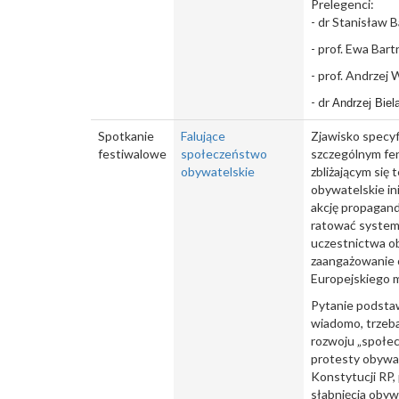
Prelegenci:
- dr Stanisław 
- prof. Ewa Bart
- prof. Andrzej
- dr
Andrzej Biel
Spotkanie
Falujące
Zjawisko specyf
festiwalowe
społeczeństwo
szczególnym fen
obywatelskie
zbliżającym się
obywatelskie in
akcję propagand
ratować system
uczestnictwa ob
zaangażowanie o
Europejskiego m
Pytanie podstaw
wiadomo, trzeba
rozwoju „społec
protesty obywat
Konstytucji RP, 
słabnięcia obyw