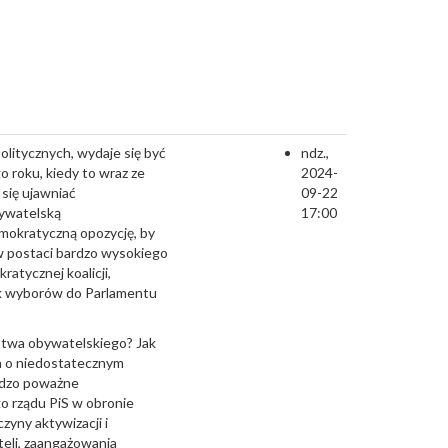
olitycznych, wydaje się być
ndz.,
 roku, kiedy to wraz ze
2024-
się ujawniać
09-22
bywatelską
17:00
mokratyczną opozycję, by
w postaci bardzo wysokiego
atycznej koalicji,
nik wyborów do Parlamentu
stwa obywatelskiego? Jak
ch o niedostatecznym
ardzo poważne
o rządu PiS w obronie
czyny aktywizacji i
eli, zaangażowania