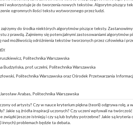
i i wykorzystuje je do tworzenia nowych tekstów. Algorytm piszący te
zenie ogromnych ilości tekstu wytworzonego przez ludzi.
zajrzymy do środka niektórych algorytmów piszące teksty. Zastanowimy 
tu z prawdą. Zajmiemy się potencjalnymi zastosowaniami algorytmów pi
 nad możliwością odróżnienia tekstów tworzonych przez człowieka i prz
aty
ndruszkiewicz, Politechnika Warszawska
na Budzyńska, prof. uczelni, Politechnika Warszawska
ozłowski, Politechnika Warszawska oraz Ośrodek Przetwarzania Informacj
ż. Jarosław Arabas, Politechnika Warszawska
uczony od artysty? Czy w nauce kryterium piękna (teorii) odgrywa rolę, a 
? Jakie są źródła inspiracji uczonych? Czy uczeni wpływali na twórczość 
 związki jeszcze istnieją i czy są lub byłyby potrzebne? Jakie są kryteria
(i innych) problemach będzie ta debata.