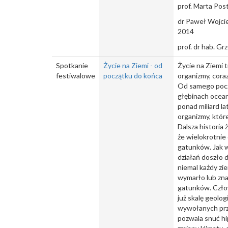
prof. Marta Pos
dr Paweł Wojci
2014
prof. dr hab. G
Spotkanie
Życie na Ziemi - od
Życie na Ziemi t
festiwalowe
początku do końca
organizmy, coraz
Od samego począ
głębinach ocean
ponad miliard la
organizmy, które
Dalsza historia 
że wielokrotni
gatunków. Jak 
działań doszło 
niemal każdy zi
wymarło lub zna
gatunków. Człow
już skalę geolo
wywołanych przez
pozwala snuć hi