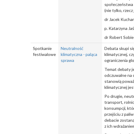
społeczeństwa o
(nie tylko, rzec
dr Jacek Kucha
p. Katarzyna Jaś
dr Robert Sobie
Spotkanie
Neutralność
Debata skupi si
festiwalowe
klimatyczna - paląca
klimatycznej, c
sprawa
ograniczenia gl
Temat debaty je
odczuwalne na c
stanowią poważn
klimatycznej je
Po drugie, neut
transport, roln
konsumpcji, któ
przejściu z pal
debacie zostaną
z ich wdrażaniem