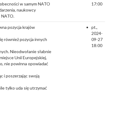
 i obecności w samym NATO
17:00
darzenia, naukowcy
do NATO.
wna pozycja krajów
pt.,
2024-
ię również pozycja innych
09-27
18:00
znych. Nieodwołanie słabnie
miejsce Unii Europejskiej,
go, nie powinna opowiadać
ąc i poszerzając swoją
le tylko uda się utrzymać