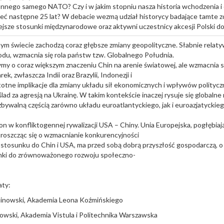
onnego samego NATO? Czy i w jakim stopniu nasza historia wchodzenia
ć następne 25 lat? W debacie wezmą udział historycy badające tamte z
siejsze stosunki międzynarodowe oraz aktywni uczestnicy akcesji Polski 
 świecie zachodzą coraz głębsze zmiany geopolityczne. Słabnie relaty
u, wzmacnia się rola państw tzw. Globalnego Południa.
ymy o coraz większym znaczeniu Chin na arenie światowej, ale wzmacnia s
k, zwłaszcza Indii oraz Brazylii, Indonezji i
istotne implikacje dla zmiany układu sił ekonomicznych i wpływów polityc
ślad za agresją na Ukrainę. W takim kontekście inaczej rysuje się globalne 
zbywalną częścią zarówno układu euroatlantyckiego, jak i euroazjatyckie
on w konfliktogennej rywalizacji USA – Chiny. Unia Europejska, pogłębiaj
 troszcząc się o wzmacnianie konkurencyjności
stosunku do Chin i USA, ma przed sobą dobrą przyszłość gospodarczą, o i
ki do zrównoważonego rozwoju społeczno-
aty:
linowski, Akademia Leona Koźmińskiego
łowski, Akademia Vistula i Politechnika Warszawska