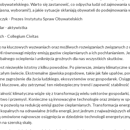
bywatelskiego. Warto się zastanowić, co odpycha ludzi od zajmowania s
z jasna, wyborami!), a jakie sytuacje skłaniają obywateli do podejmowani
rczyk - Prezes Instytutu Spraw Obywatelskich
lar - aktywistka
ch - Collegium Civitas
ę na kluczowych wyzwaniach oraz możliwych rozwiązaniach związanych z 
zyli równowagi między emisją gazów cieplarnianych a ich pochłanianiem. J
obalnego ocieplenia i uniknięcia groźnych dla nas wszystkich skutków.
st niezwykle istotny z kilku powodów. Po pierwsze, zmiany klimatyczne s
ałym świecie. Ekstremalne zjawiska pogodowe, takie jak fale upałów, po
e zagrożenie dla życia ludzkiego, ekosystemów oraz gospodarek. Osiągn
st kluczowe, aby zatrzymać ten niebezpieczny trend i zapewnić stabilność
ralność klimatyczna wiąże się z transformacją wielu sektorów gospodarki,
ictwo i przemysł. Konieczne są innowacyjne technologie oraz zmiany w spo
re pozwolą na redukcję emisji gazów cieplarnianych. Transformacja energ
iw kopalnych na odnawialne źródła energii, jest jednym z najważniejszyc
 omówione najnowsze osiągnięcia w dziedzinie technologii energetyczn
 na szeroką skalę.