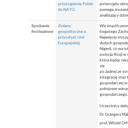
przystąpienia Polski
potencjału obr
do NATO
pomaga zrozumie
analizujący dzi
Spotkanie
Zmiany
We współczesnym
festiwalowe
geopolityczne a
bogatego Zachod
przyszłość Unii
Najwięcej słysz
Europejskiej
dużych gospodare
Nigerii, co ma 
pozycja Rosji w 
która będąc nie
się
po żadnej ze str
integrację oraz
gospodarczej w 
pokojowe warun
gospodarczego.
Uczestnicy deb
Dr Grzegorz Ma
prof. Witold Or