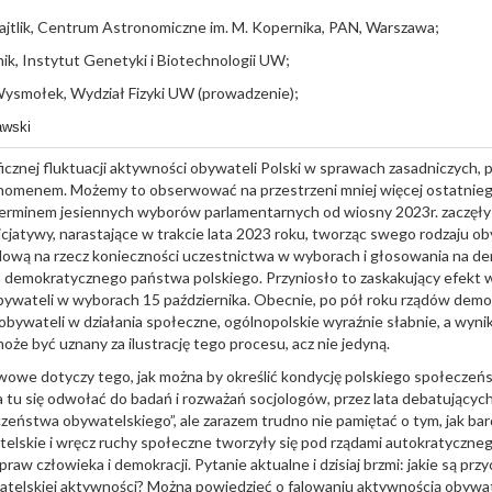
Bajtlik, Centrum Astronomiczne im. M. Kopernika, PAN, Warszawa;
nik, Instytut Genetyki i Biotechnologii UW;
 Wysmołek, Wydział Fizyki UW (prowadzenie);
awski
icznej fluktuacji aktywności obywateli Polski w sprawach zasadniczych, p
omenem. Możemy to obserwować na przestrzeni mniej więcej ostatniego
 terminem jesiennych wyborów parlamentarnych od wiosny 2023r. zaczęły 
icjatywy, narastające w trakcie lata 2023 roku, tworząc swego rodzaju o
ową na rzecz konieczności uczestnictwa w wyborach i głosowania na de
 demokratycznego państwa polskiego. Przyniosło to zaskakujący efekt 
ywateli w wyborach 15 października. Obecnie, po pół roku rządów demokr
bywateli w działania społeczne, ogólnopolskie wyraźnie słabnie, a wy
oże być uznany za ilustrację tego procesu, acz nie jedyną.
owe dotyczy tego, jak można by określić kondycję polskiego społeczeń
 tu się odwołać do badań i rozważań socjologów, przez lata debatujący
zeństwa obywatelskiego”, ale zarazem trudno nie pamiętać o tym, jak b
elskie i wręcz ruchy społeczne tworzyły się pod rządami autokratyczneg
praw człowieka i demokracji. Pytanie aktualne i dzisiaj brzmi: jakie są przy
atelskiej aktywności? Można powiedzieć o falowaniu aktywnością obywat