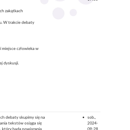
ych zakątkach
su. W trakcie debaty
i miejsce człowieka w
j dyskusji.
ach debaty skupimy się na
sob.,
ania tekstów osiąga się
2024-
 który bada powiązania
09-28