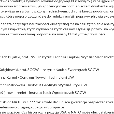
nictwo i produkcja żywności również odgrywają kluczową rolę w osiąganiu n
 zarówno źródłem emisji, jak i potencjalnym pochłaniaczem dwutlenku wę
ty związane z zrównoważonym rolnictwem, ochroną bioróżnorodności o
ści, które mogą przyczynić się do redukcji emisji i poprawy zdrowia ekos
ebata dotycząca neutralności klimatycznej ma na celu zgłębienie analiz
dnym z najważniejszych wyzwań naszych czasów. Dyskusja pozwoli na wy
wania zrównoważonej i odpornej na zmiany klimatyczne przyszłości.
ciech Bujalski, prof. PW - Instytut Techniki Cieplnej, Wydział Mechanicz
 Gołębiewski, prof. SGGW - Instytut Nauk o Zwierzętach SGGW
oanna Kargul - Centrum Nowych Technologii UW
zymon Malinowski - Instytut Geofizyki, Wydział Fizyki UW
raś (prowadzenie) - Instytut Nauk Ogrodniczych SGGW
Polski do NATO w 1999 roku miało dać Polsce gwarancje bezpieczeństw
cedensowo długiego pokoju w Europie te
 się wiążące? Czy historyczna pozycja USA w NATO może ulec osłabieniu