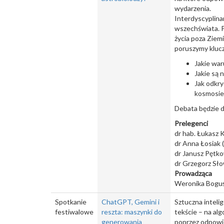
wydarzenia.
Interdyscyplina
wszechświata. 
życia poza Ziemi
poruszymy kluc
Jakie war
Jakie są 
Jak odkry
kosmosie
Debata będzie d
Prelegenci
dr hab. Łukasz 
dr Anna Łosiak
dr Janusz Pętko
dr Grzegorz Sło
Prowadząca
Weronika Boguś 
Spotkanie
ChatGPT, Gemini i
Sztuczna inteli
festiwalowe
reszta: maszynki do
tekście – na al
generowania
poprzez odpowi