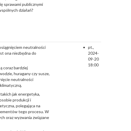
ię sprawami publicznymi
a wspólnych działań?
osiągnięciem neutralności
pt.,
est ona niezbędna do
2024-
09-20
18:00
ą coraz bardziej
wodzie, huragany czy susze,
ięcie neutralności
 klimatyczną.
 takich jak energetyka,
sobie produkcji i
etyczna, polegająca na
h elementów tego procesu. W
ych oraz wyzwania związane