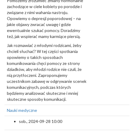
Pomożemy zrozumieć zmiany hormonalne
zachodzące w ciele kobiety po porodzie i
związane z nimi wahania nastroju.
Opowiemy o depresji poporodowej – na
jakie objawy zwracać uwagę i gdzie
ewentualnie szukać pomocy. Doradzimy
też, jak wspierać mamy karmiące piersią.
Jak rozmawiać z młodymi rodzicami, żeby
chcieli słuchać? W tej części spotkania
opowiemy o takich sposobach
komunikowania chęci pomocy ze strony
dziadków, aby młodzi rodzice nie czuli, że
nią przytłoczeni. Zaproponujemy
uczestnikom zabawę w odgrywanie scenek
komunikacyjnych, podczas których
będziemy analizować skuteczne i mniej
skuteczne sposoby komunikacji.
Nauki medyczne
sob., 2024-09-28 10:00