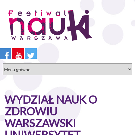
Przejdź
do
treści
WYDZIAŁ NAUK O
ZDROWIU
WARSZAWSKI
UNIWERSYTET