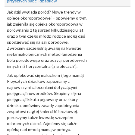
przyszłych babć i dziadków
Jak dziś wygląda poród? Nowe trendy w
opiece okołoporodowej – opowiemy o tym,
jak zmieniła się opieka okołoporodowa w
porównaniu z tą sprzed kilkudziesięciu lat
oraz o tym czego młodzi rodzice mogą dziś
spodziewać się na sali porodowej.
Zwrócimy szczególną uwagę na kwestie
niefarmakologicznych metod łagodzenia
bólu porodowego oraz pozycji porodowych
innych niż horyzontalna („na plecach”).
Jak opiekować się maluchem i jego mamą?
Przyszłych dziadków zapoznamy z
najnowszymi zaleceniami dotyczącymi
pielęgnacji noworodków. Skupimy się na
pielęgnacji kikuta pępowiny oraz skóry
dziecka, omówimy zasady zapobiegania
zespołowi nagłej śmierci łóżeczkowej,
poruszymy także kwestię szczepień
ochronnych dzieci. Zajmiemy się także
opieką nad młodą mamą w połogu.