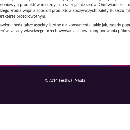
ywieniowym produktów mlecznych, a szczególnie serów. Omówione zostan
szego źródła wapnia spośród produktów spożywczych, zalety tłuszczu m
charakterze prozdrowotnym.
wione będą także aspekty istotne dla konsumenta, takie jak, zasady po
serów, zasady właściwego przechowywania serów, komponowania półmis
©2014 Festiwal Nauki