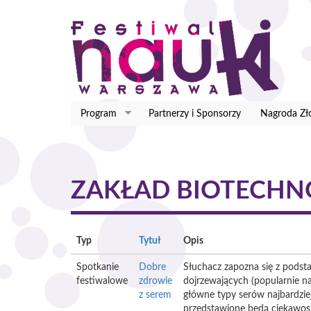
Przejdź
do
treści
Program
Partnerzy i Sponsorzy
Nagroda Zło
ZAKŁAD BIOTECHN
Typ
Tytuł
Opis
Spotkanie
Dobre
Słuchacz zapozna się z pods
festiwalowe
zdrowie
dojrzewających (popularnie 
z serem
główne typy serów najbardzie
przedstawione będą ciekawost