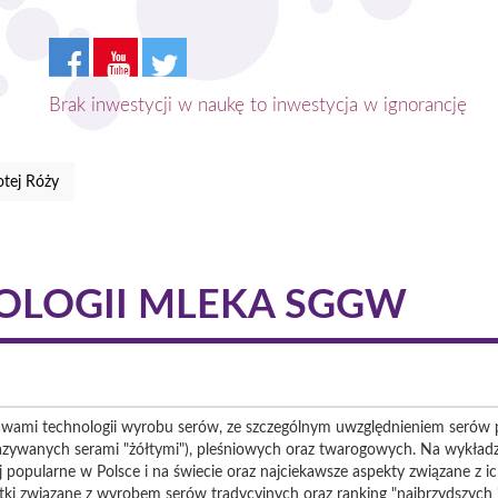
Brak inwestycji w naukę to inwestycja w ignorancję
tej Róży
OLOGII MLEKA SGGW
tawami technologii wyrobu serów, ze szczególnym uwzględnieniem seró
nazywanych serami "żółtymi"), pleśniowych oraz twarogowych. Na wykła
j popularne w Polsce i na świecie oraz najciekawsze aspekty związane z 
ki związane z wyrobem serów tradycyjnych oraz ranking "najbrzydszych 