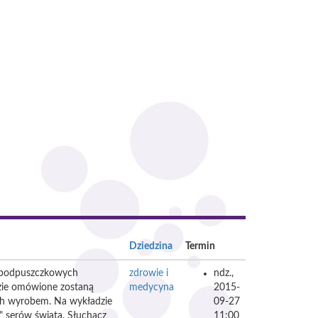
Dziedzina
Termin
w podpuszczkowych
zdrowie i
ndz.,
dzie omówione zostaną
medycyna
2015-
ich wyrobem. Na wykładzie
09-27
" serów świata. Słuchacz
11:00