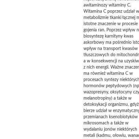
awitaminozy witaminy C.
Witamina C poprzez udział 
metabolizmie tkanki łącznej 
istotne znaczenie w procesie
gojenia ran. Poprzez wpływ 
biosyntezę karnityny kwas
askorbowy ma pośrednio ist
wpływ na transport kwasów
tłuszczowych do mitochondr
a w konsekwencji na uzyskiw
z nich energii. Ważne znacze
ma również witamina C w
procesach syntezy niektóryc
hormonów peptydowych (np
wazopresyny, oksytocyny cz
melanotropiny) a także w
detoksykacji organizmu, gdyż
bierze udział w enzymatyczn
przemianach ksenobiotyków
mikrosomach a także w
wydalaniu jonów niektórych
metali (kadmu, ołowiu, wana