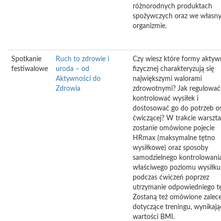
różnorodnych produktach
spożywczych oraz we własn
organizmie.
Spotkanie
Ruch to zdrowie i
Czy wiesz które formy aktyw
festiwalowe
uroda – od
fizycznej charakteryzują się
Aktywności do
największymi walorami
Zdrowia
zdrowotnymi? Jak regulować 
kontrolować wysiłek i
dostosować go do potrzeb o
ćwiczącej? W trakcie warszt
zostanie omówione pojecie
HRmax (maksymalne tętno
wysiłkowe) oraz sposoby
samodzielnego kontrolowani
właściwego poziomu wysiłku
podczas ćwiczeń poprzez
utrzymanie odpowiedniego tę
Zostaną też omówione zalec
dotyczące treningu, wynikają
wartości BMI.