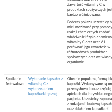
Zawartość witaminy C w
produktach spożywczych jes
bardzo zróżnicowana.
Podczas pokazu uczestnicy 
mieli możliwość przy pomoc
reakcji chemicznych zbadać
właściwości fizyko-chemiczn
witaminy C oraz ocenić i
porównać jego zawartość w
różnorodnych produktach
spożywczych oraz we własn
organizmie.
Spotkanie
Wykonanie kapsułek z
Obecnie popularną formą lek
festiwalowe
witaminą C z
kapsułki. Wykonywane są o
wykorzystaniem
przemysłowo i coraz częściej
kapsułkarki ręcznej
aptekach dla indywidualnego
pacjenta. Uczestnicy zapoznaj
z rodzajami i budową kapsuł
oraz działaniem kapsułkarki