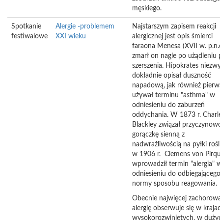
męskiego.
Spotkanie
Alergie -problemem
Najstarszym zapisem reakcji
festiwalowe
XXI wieku
alergicznej jest opis śmierci
faraona Menesa (XVII w. p.n.e
zmarł on nagle po użądleniu 
szerszenia. Hipokrates niezw
dokładnie opisał duszność
napadową, jak również pierw
używał terminu "asthma" w
odniesieniu do zaburzeń
oddychania. W 1873 r. Charl
Blackley związał przyczynow
gorączkę sienną z
nadwrażliwością na pyłki rośl
w 1906 r. Clemens von Pirq
wprowadził termin "alergia" 
odniesieniu do odbiegająceg
normy sposobu reagowania.
Obecnie najwięcej zachorow
alergię obserwuje się w kraja
wysokorozwiniętych, w duży