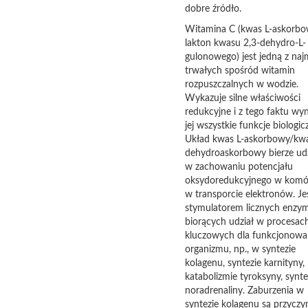
dobre źródło.
Witamina C (kwas L-askorbo
lakton kwasu 2,3-dehydro-L-
gulonowego) jest jedną z naj
trwałych spośród witamin
rozpuszczalnych w wodzie.
Wykazuje silne właściwości
redukcyjne i z tego faktu wyn
jej wszystkie funkcje biologic
Układ kwas L-askorbowy/kw
dehydroaskorbowy bierze udz
w zachowaniu potencjału
oksydoredukcyjnego w komór
w transporcie elektronów. Je
stymulatorem licznych enzy
biorących udział w procesac
kluczowych dla funkcjonowa
organizmu, np., w syntezie
kolagenu, syntezie karnityny,
katabolizmie tyroksyny, synte
noradrenaliny. Zaburzenia w
syntezie kolagenu są przyczy