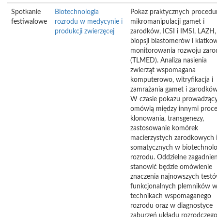
Spotkanie
Biotechnologia
Pokaz praktycznych procedu
festiwalowe
rozrodu w medycynie i
mikromanipulacji gamet i
produkcji zwierzęcej
zarodków, ICSI i IMSI, LAZH,
biopsji blastomerów i klatko
monitorowania rozwoju zaro
(TLMED). Analiza nasienia
zwierząt wspomagana
komputerowo, witryfikacja i
zamrażania gamet i zarodkó
W czasie pokazu prowadząc
omówią między innymi proc
klonowania, transgenezy,
zastosowanie komórek
macierzystych zarodkowych 
somatycznych w biotechnolo
rozrodu. Oddzielne zagadnien
stanowić będzie omówienie
znaczenia najnowszych test
funkcjonalnych plemników 
technikach wspomaganego
rozrodu oraz w diagnostyce
zaburzeń układu rozrodczeg