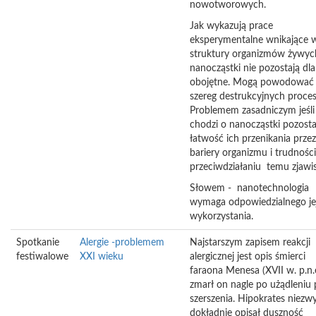
nowotworowych.
Jak wykazują prace
eksperymentalne wnikające 
struktury organizmów żywyc
nanocząstki nie pozostają dla
obojętne. Mogą powodować
szereg destrukcyjnych proce
Problemem zasadniczym jeśli
chodzi o nanocząstki pozosta
łatwość ich przenikania przez
bariery organizmu i trudnośc
przeciwdziałaniu temu zjawi
Słowem - nanotechnologia
wymaga odpowiedzialnego je
wykorzystania.
Spotkanie
Alergie -problemem
Najstarszym zapisem reakcji
festiwalowe
XXI wieku
alergicznej jest opis śmierci
faraona Menesa (XVII w. p.n.e
zmarł on nagle po użądleniu 
szerszenia. Hipokrates niezw
dokładnie opisał duszność