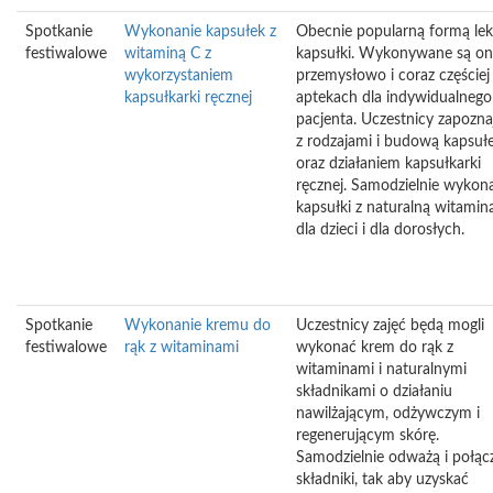
Spotkanie
Wykonanie kapsułek z
Obecnie popularną formą lek
festiwalowe
witaminą C z
kapsułki. Wykonywane są o
wykorzystaniem
przemysłowo i coraz częściej
kapsułkarki ręcznej
aptekach dla indywidualnego
pacjenta. Uczestnicy zapoznaj
z rodzajami i budową kapsuł
oraz działaniem kapsułkarki
ręcznej. Samodzielnie wykon
kapsułki z naturalną witamin
dla dzieci i dla dorosłych.
Spotkanie
Wykonanie kremu do
Uczestnicy zajęć będą mogli
festiwalowe
rąk z witaminami
wykonać krem do rąk z
witaminami i naturalnymi
składnikami o działaniu
nawilżającym, odżywczym i
regenerującym skórę.
Samodzielnie odważą i połąc
składniki, tak aby uzyskać