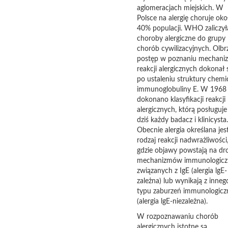
aglomeracjach miejskich. W
Polsce na alergię choruje oko
40% populacji. WHO zaliczył
choroby alergiczne do grupy
chorób cywilizacyjnych. Olbr
postęp w poznaniu mechan
reakcji alergicznych dokonał 
po ustaleniu struktury chemi
immunoglobuliny E. W 1968
dokonano klasyfikacji reakcji
alergicznych, którą posługuje
dziś każdy badacz i klinicysta.
Obecnie alergia określana jes
rodzaj reakcji nadwrażliwości
gdzie objawy powstają na dr
mechanizmów immunologicz
związanych z IgE (alergia lgE-
zależna) lub wynikają z inneg
typu zaburzeń immunologicz
(alergia lgE-niezależna).
W rozpoznawaniu chorób
alergicznych istotne są