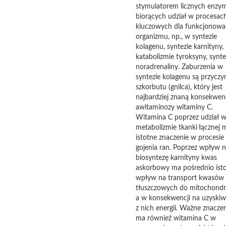
stymulatorem licznych enzy
biorących udział w procesac
kluczowych dla funkcjonowa
organizmu, np., w syntezie
kolagenu, syntezie karnityny,
katabolizmie tyroksyny, synte
noradrenaliny. Zaburzenia w
syntezie kolagenu są przyczy
szkorbutu (gnilca), który jest
najbardziej znaną konsekwen
awitaminozy witaminy C.
Witamina C poprzez udział 
metabolizmie tkanki łącznej 
istotne znaczenie w procesie
gojenia ran. Poprzez wpływ 
biosyntezę karnityny kwas
askorbowy ma pośrednio ist
wpływ na transport kwasów
tłuszczowych do mitochondr
a w konsekwencji na uzyskiw
z nich energii. Ważne znacze
ma również witamina C w