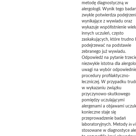
metodę diagnostyczną w
alergologii. Wynik tego badan
zwykle potwierdza podejrzen
wynikające z wywiadu oraz
wykazuje współistnienie wiel
innych uczuleń, często
zaskakujących, które trudno 
podejrzewać na podstawie
zebranego już wywiadu.
Odpowiedź na pytanie trzecie
niezwykle istotna dla alergolo
uwagi na wybór odpowiednie
procedury profilaktyczno-
leczniczej. W przypadku trud
w wykazaniu związku
przyczynowo-skutkowego
pomiędzy uczulającymi
alergenami a objawami uczul
konieczne staje się
przeprowadzenie badań
laboratoryjnych. Metody
in v
stosowane w diagnostyce aler