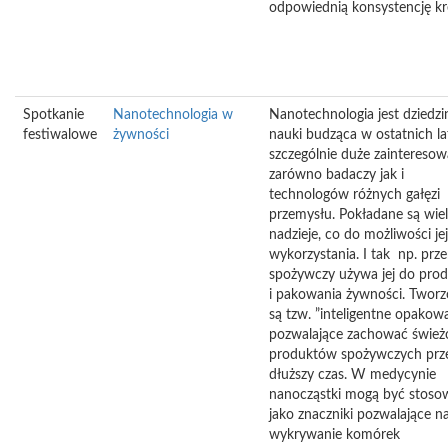
odpowiednią konsystencję k
Spotkanie
Nanotechnologia w
Nanotechnologia jest dziedzi
festiwalowe
żywności
nauki budząca w ostatnich l
szczególnie duże zainteresow
zarówno badaczy jak i
technologów różnych gałęzi
przemysłu. Pokładane są wiel
nadzieje, co do możliwości jej
wykorzystania. I tak np. prz
spożywczy używa jej do prod
i pakowania żywności. Twor
są tzw. ”inteligentne opakow
pozwalające zachować śwież
produktów spożywczych prz
dłuższy czas. W medycynie
nanocząstki mogą być stoso
jako znaczniki pozwalające n
wykrywanie komórek