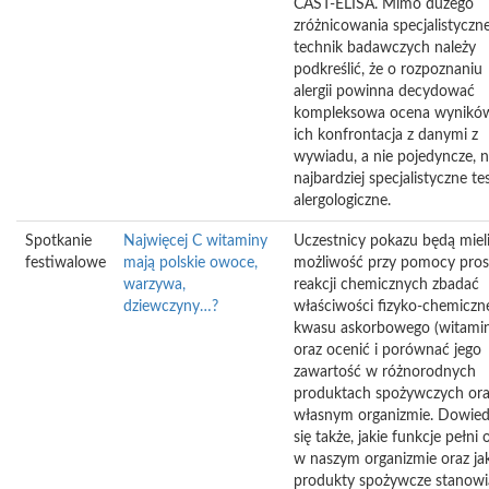
CAST-ELISA. Mimo dużego
zróżnicowania specjalistyczn
technik badawczych należy
podkreślić, że o rozpoznaniu
alergii powinna decydować
kompleksowa ocena wyników
ich konfrontacja z danymi z
wywiadu, a nie pojedyncze, 
najbardziej specjalistyczne te
alergologiczne.
Spotkanie
Najwięcej C witaminy
Uczestnicy pokazu będą miel
festiwalowe
mają polskie owoce,
możliwość przy pomocy pros
warzywa,
reakcji chemicznych zbadać
dziewczyny…?
właściwości fizyko-chemiczn
kwasu askorbowego (witamin
oraz ocenić i porównać jego
zawartość w różnorodnych
produktach spożywczych or
własnym organizmie. Dowie
się także, jakie funkcje pełni 
w naszym organizmie oraz ja
produkty spożywcze stanowią