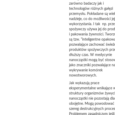
zarówno badaczy jak i
technologów różnych gałęzi
przemysłu. Pokładane są wiel
nadzieje, co do możliwości jej
wykorzystania. I tak np. prz
spożywczy używa jej do prod
i pakowania żywności. Twor
są tzw. ”inteligentne opakow
pozwalające zachować śwież
produktów spożywczych prz
dłuższy czas. W medycynie
nanocząstki mogą być stoso
jako znaczniki pozwalające n
wykrywanie komórek
nowotworowych.
Jak wykazują prace
eksperymentalne wnikające 
struktury organizmów żywyc
nanocząstki nie pozostają dla
obojętne. Mogą powodować
szereg destrukcyjnych proce
Problemem zasadniczym jeśli