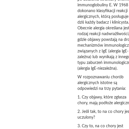
immunoglobuliny E. W 1968
dokonano klasyfikacji reakcji
alergicznych, którą posługuje
dziś każdy badacz i klinicysta.
Obecnie alergia określana jes
rodzaj reakcji nadwrażliwości
gdzie objawy powstają na dr
mechanizmów immunologicz
związanych z IgE (alergia lgE-
zależna) lub wynikają z inneg
typu zaburzeń immunologicz
(alergia lgE-niezależna).
W rozpoznawaniu chorób
alergicznych istotne są
odpowiedzi na trzy pytania:
1. Czy objawy, które zgłasza
chory, mają podłoże alergicz
2. Jeśli tak, to na co chory je
uczulony?
3. Czy to, na co chory jest