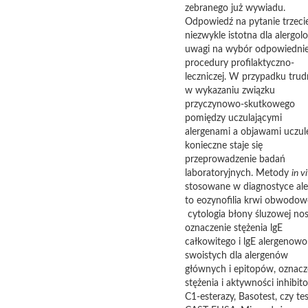
zebranego już wywiadu.
Odpowiedź na pytanie trzecie
niezwykle istotna dla alergolo
uwagi na wybór odpowiednie
procedury profilaktyczno-
leczniczej. W przypadku trud
w wykazaniu związku
przyczynowo-skutkowego
pomiędzy uczulającymi
alergenami a objawami uczul
konieczne staje się
przeprowadzenie badań
laboratoryjnych. Metody
in v
stosowane w diagnostyce aler
to eozynofilia krwi obwodowe
cytologia błony śluzowej nos
oznaczenie stężenia lgE
całkowitego i lgE alergenowo
swoistych dla alergenów
głównych i epitopów, oznacz
stężenia i aktywności inhibit
C1-esterazy, Basotest, czy te