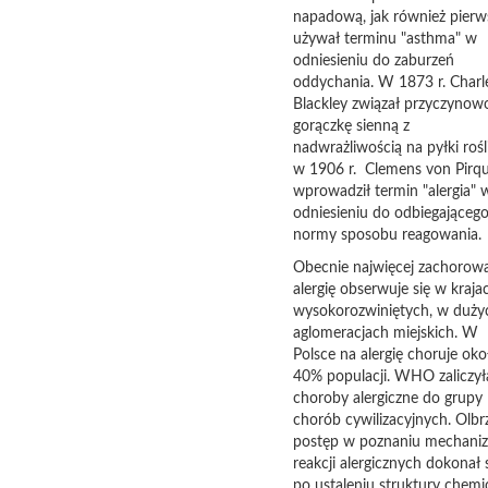
napadową, jak również pierw
używał terminu "asthma" w
odniesieniu do zaburzeń
oddychania. W 1873 r. Charl
Blackley związał przyczynow
gorączkę sienną z
nadwrażliwością na pyłki rośl
w 1906 r. Clemens von Pirq
wprowadził termin "alergia" 
odniesieniu do odbiegająceg
normy sposobu reagowania.
Obecnie najwięcej zachorow
alergię obserwuje się w kraja
wysokorozwiniętych, w duży
aglomeracjach miejskich. W
Polsce na alergię choruje oko
40% populacji. WHO zaliczył
choroby alergiczne do grupy
chorób cywilizacyjnych. Olbr
postęp w poznaniu mechan
reakcji alergicznych dokonał 
po ustaleniu struktury chemi