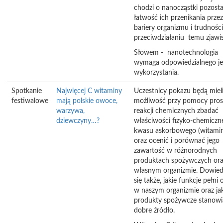
chodzi o nanocząstki pozosta
łatwość ich przenikania przez
bariery organizmu i trudnośc
przeciwdziałaniu temu zjawi
Słowem - nanotechnologia
wymaga odpowiedzialnego je
wykorzystania.
Spotkanie
Najwięcej C witaminy
Uczestnicy pokazu będą miel
festiwalowe
mają polskie owoce,
możliwość przy pomocy pros
warzywa,
reakcji chemicznych zbadać
dziewczyny…?
właściwości fizyko-chemiczn
kwasu askorbowego (witamin
oraz ocenić i porównać jego
zawartość w różnorodnych
produktach spożywczych or
własnym organizmie. Dowie
się także, jakie funkcje pełni 
w naszym organizmie oraz ja
produkty spożywcze stanowią
dobre źródło.