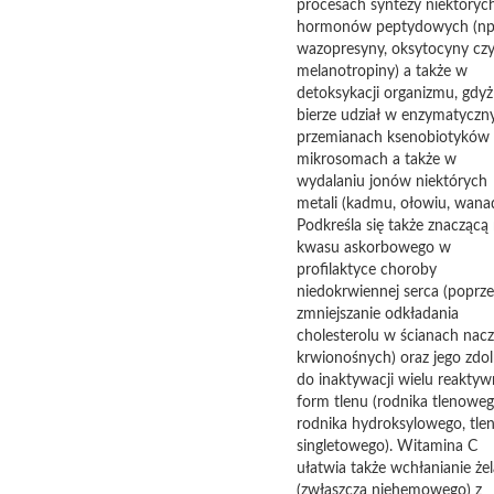
procesach syntezy niektóryc
hormonów peptydowych (np
wazopresyny, oksytocyny cz
melanotropiny) a także w
detoksykacji organizmu, gdyż
bierze udział w enzymatyczn
przemianach ksenobiotyków
mikrosomach a także w
wydalaniu jonów niektórych
metali (kadmu, ołowiu, wana
Podkreśla się także znaczącą 
kwasu askorbowego w
profilaktyce choroby
niedokrwiennej serca (poprze
zmniejszanie odkładania
cholesterolu w ścianach nac
krwionośnych) oraz jego zdo
do inaktywacji wielu reakty
form tlenu (rodnika tlenoweg
rodnika hydroksylowego, tle
singletowego). Witamina C
ułatwia także wchłanianie że
(zwłaszcza niehemowego) z