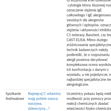
to eozynofilia krwi obwodowe
cytologia błony śluzowej nos
oznaczenie stężenia lgE
całkowitego i lgE alergenowo
swoistych dla alergenów
głównych i epitopów, oznacz
stężenia i aktywności inhibit
C1-esterazy, Basotest, czy te
CAST-ELISA. Mimo dużego
zróżnicowania specjalistyczn
technik badawczych należy
podkreślić, że o rozpoznaniu
alergii powinna decydować
kompleksowa ocena wyników
ich konfrontacja z danymi z
wywiadu, a nie pojedyncze, 
najbardziej specjalistyczne te
alergologiczne.
Spotkanie
Najwięcej C witaminy
Uczestnicy pokazu będą miel
festiwalowe
mają polskie owoce,
możliwość przy pomocy pros
warzywa,
reakcji chemicznych zbadać
dziewczyny…?
właściwości fizyko-chemiczn