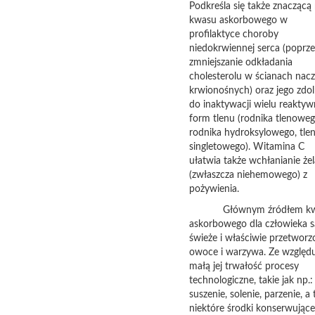
Podkreśla się także znaczącą 
kwasu askorbowego w
profilaktyce choroby
niedokrwiennej serca (poprze
zmniejszanie odkładania
cholesterolu w ścianach nac
krwionośnych) oraz jego zdo
do inaktywacji wielu reakty
form tlenu (rodnika tlenoweg
rodnika hydroksylowego, tle
singletowego). Witamina C
ułatwia także wchłanianie że
(zwłaszcza niehemowego) z
pożywienia.
Głównym źródłem kw
askorbowego dla człowieka s
świeże i właściwie przetworz
owoce i warzywa. Ze względ
małą jej trwałość procesy
technologiczne, takie jak np.:
suszenie, solenie, parzenie, a
niektóre środki konserwujące