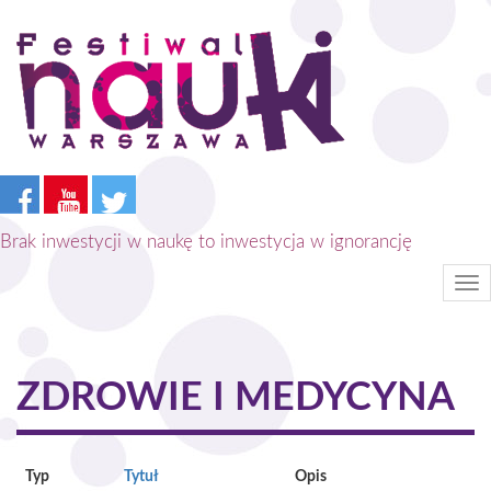
Przejdź
do
treści
Brak inwestycji w naukę to inwestycja w ignorancję
Tog
nav
ZDROWIE I MEDYCYNA
Typ
Tytuł
Opis