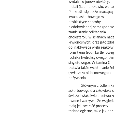
wydalaniu jonów niektórych
metali (kadmu, ołowiu, wana
Podkreśla się także znaczącą 
kwasu askorbowego w
profilaktyce choroby
niedokrwiennej serca (poprze
zmniejszanie odkładania
cholesterolu w ścianach nac
krwionośnych) oraz jego zdo
do inaktywacji wielu reakty
form tlenu (rodnika tlenoweg
rodnika hydroksylowego, tle
singletowego). Witamina C
ułatwia także wchłanianie że
(zwłaszcza niehemowego) z
pożywienia.
Głównym źródłem kw
askorbowego dla człowieka s
świeże i właściwie przetworz
owoce i warzywa. Ze względ
małą jej trwałość procesy
technologiczne, takie jak np.: