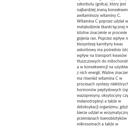
szkorbutu (gnilca), który jest
najbardziej znaną konsekwen
awitaminozy witaminy C.
Witamina C poprzez udział 
metabolizmie tkanki łącznej 
istotne znaczenie w procesie
gojenia ran. Poprzez wpływ 
biosyntezę karnityny kwas
askorbowy ma pośrednio ist
wpływ na transport kwasów
tłuszczowych do mitochondr
a w konsekwencji na uzyskiw
z nich energii. Ważne znacze
ma również witamina C w
procesach syntezy niektóryc
hormonów peptydowych (np
wazopresyny, oksytocyny cz
melanotropiny) a także w
detoksykacji organizmu, gdyż
bierze udział w enzymatyczn
przemianach ksenobiotyków
mikrosomach a także w