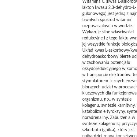
Witamina C (kwas L-askorbo
lakton kwasu 2,3-dehydro-L-
gulonowego) jest jedną z naj
trwałych spośród witamin
rozpuszczalnych w wodzie.
Wykazuje silne właściwości
redukcyjne i z tego faktu wyn
jej wszystkie funkcje biologic
Układ kwas L-askorbowy/kw
dehydroaskorbowy bierze udz
w zachowaniu potencjału
oksydoredukcyjnego w komór
w transporcie elektronów. Je
stymulatorem licznych enzy
biorących udział w procesac
kluczowych dla funkcjonowa
organizmu, np., w syntezie
kolagenu, syntezie karnityny,
katabolizmie tyroksyny, synte
noradrenaliny. Zaburzenia w
syntezie kolagenu są przyczy
szkorbutu (gnilca), który jest
najbardziej znaną konsekwen