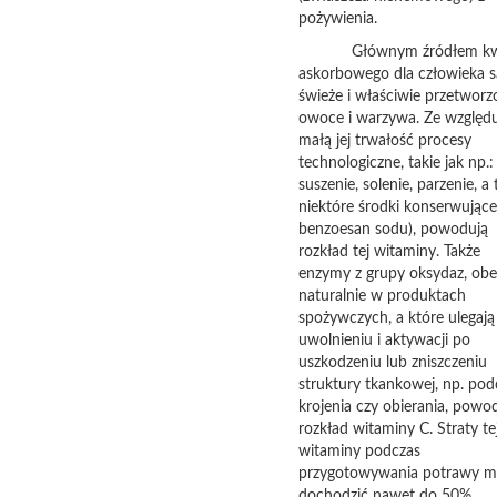
pożywienia.
Głównym źródłem kw
askorbowego dla człowieka s
świeże i właściwie przetworz
owoce i warzywa. Ze względ
małą jej trwałość procesy
technologiczne, takie jak np.:
suszenie, solenie, parzenie, a
niektóre środki konserwujące
benzoesan sodu), powodują
rozkład tej witaminy. Także
enzymy z grupy oksydaz, ob
naturalnie w produktach
spożywczych, a które ulegają
uwolnieniu i aktywacji po
uszkodzeniu lub zniszczeniu
struktury tkankowej, np. pod
krojenia czy obierania, powo
rozkład witaminy C. Straty te
witaminy podczas
przygotowywania potrawy 
dochodzić nawet do 50%.