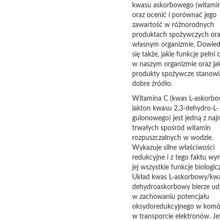
kwasu askorbowego (witamin
oraz ocenić i porównać jego
zawartość w różnorodnych
produktach spożywczych or
własnym organizmie. Dowie
się także, jakie funkcje pełni 
w naszym organizmie oraz ja
produkty spożywcze stanowią
dobre źródło.
Witamina C (kwas L-askorbo
lakton kwasu 2,3-dehydro-L-
gulonowego) jest jedną z naj
trwałych spośród witamin
rozpuszczalnych w wodzie.
Wykazuje silne właściwości
redukcyjne i z tego faktu wyn
jej wszystkie funkcje biologic
Układ kwas L-askorbowy/kw
dehydroaskorbowy bierze udz
w zachowaniu potencjału
oksydoredukcyjnego w komór
w transporcie elektronów. Je