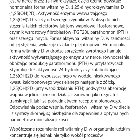
jest w nerce przez 1a-hydroksylazę, dzięki czemu powstaje
hormonalna forma witaminy D, 1,25-dihydroksywitamina D
(1,25(OH)2D). Aktywność enzymu wytwarzającego
1,25(OH)2D zależy od szeregu czynników. Należą do nich
stężenia takich efektorów jak jony wapniowe i fosforanowe,
czynnik wzrostowy fibroblastów (FGF23), parathormon (PTH)
oraz szeregu innych. Forma aktywna witaminy D, w zależności
od jej stężenia, wykazuje działanie plejotropowe. Hormonalna
forma witaminy D w drodze sprzężenia zwrotnego hamuje
aktywność wytwarzającego go enzymu w nerce, równocześnie
obniżając produkcję parathormonu (PTH) w przytarczycach.
Stymuluje też aktywność 24-hydroksylazy, katabolizującej
1,25(OH)2D do rozpuszczalnego w wodzie, nieaktywnego
kwasu kalcitronowego wydzielanego następnie z żółcią.
1,25(OH)2D (przy współdziałaniu PTH) podwyższa absorpcję
wapnia w jelicie cienkim działając zarówno jako regulator
transkrypcji, jak i za pośrednictwem receptora błonowego.
Odpowiednia podaż wapnia, fosforanów i witaminy D w diecie
i z syntezy skórnej, są niezbędne dla zapewnienia optymalnych
parametrów mineralizacji kości.
Współczesne rozumienie roli witaminy D w organizmie ludzkim
koncentruje się jednak nie tylko wokół procesów