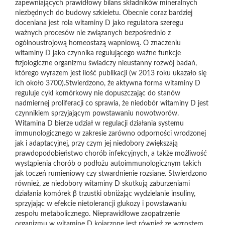
zapewniających prawidłowy bilans składników mineralnych
niezbędnych do budowy szkieletu. Obecnie coraz bardziej
doceniana jest rola witaminy D jako regulatora szeregu
ważnych procesów nie związanych bezpośrednio z
ogólnoustrojową homeostazą wapniową. O znaczeniu
witaminy D jako czynnika regulującego ważne funkcje
fizjologiczne organizmu świadczy nieustanny rozwój badań,
którego wyrazem jest ilość publikacji (w 2013 roku ukazało się
ich około 3700).Stwierdzono, że aktywna forma witaminy D
reguluje cykl komórkowy nie dopuszczając do stanów
nadmiernej proliferacji co sprawia, że niedobór witaminy D jest
czynnikiem sprzyjającym powstawaniu nowotworów.
Witamina D bierze udział w regulacji działania systemu
immunologicznego w zakresie zarówno odporności wrodzonej
jak i adaptacyjnej, przy czym jej niedobory zwiększają
prawdopodobieństwo chorób infekcyjnych, a także możliwość
wystąpienia chorób o podłożu autoimmunologicznym takich
jak toczeń rumieniowy czy stwardnienie rozsiane. Stwierdzono
również, ze niedobory witaminy D skutkują zaburzeniami
działania komórek β trzustki obniżając wydzielanie insuliny,
sprzyjając w efekcie nietolerancji glukozy i powstawaniu
zespołu metabolicznego. Nieprawidłowe zaopatrzenie
organizmu w witaminę D kojarzone jest również ze wzrostem