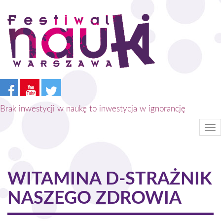
Przejdź
do
treści
Brak inwestycji w naukę to inwestycja w ignorancję
Tog
nav
WITAMINA D-STRAŻNIK
NASZEGO ZDROWIA