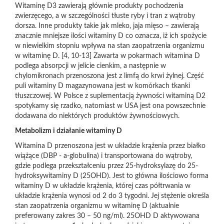
Witaminę D3 zawierają głównie produkty pochodzenia
zwierzęcego, a w szczególności tłuste ryby i tran z wątroby
dorsza. Inne produkty takie jak mleko, jaja mięso – zawierają
znacznie mniejsze ilości witaminy D co oznacza, iż ich spożycie
w niewielkim stopniu wpływa na stan zaopatrzenia organizmu
w witaminę D. [4, 10-13] Zawarta w pokarmach witamina D
podlega absorpcji w jelicie cienkim, a następnie w
chylomikronach przenoszona jest z limfą do krwi żylnej. Część
puli witaminy D magazynowana jest w komórkach tkanki
tłuszczowej. W Polsce z suplementacją żywności witaminą D2
spotykamy się rzadko, natomiast w USA jest ona powszechnie
dodawana do niektórych produktów żywnościowych.
Metabolizm i działanie witaminy D
Witamina D przenoszona jest w układzie krążenia przez białko
wiążące (DBP - a-globulina) i transportowana do wątroby,
gdzie podlega przekształceniu przez 25-hydroksylazę do 25-
hydroksywitaminy D (25OHD). Jest to główna ilościowo forma
witaminy D w układzie krążenia, której czas półtrwania w
układzie krążenia wynosi od 2 do 3 tygodni. Jej stężenie określa
stan zaopatrzenia organizmu w witaminę D (aktualnie
preferowany zakres 30 – 50 ng/ml). 25OHD D aktywowana