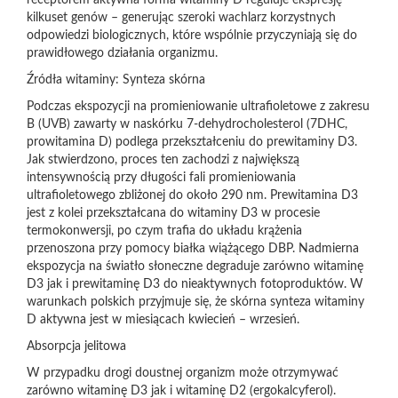
receptorem aktywna forma witaminy D reguluje ekspresję
kilkuset genów – generując szeroki wachlarz korzystnych
odpowiedzi biologicznych, które wspólnie przyczyniają się do
prawidłowego działania organizmu.
Źródła witaminy: Synteza skórna
Podczas ekspozycji na promieniowanie ultrafioletowe z zakresu
B (UVB) zawarty w naskórku 7-dehydrocholesterol (7DHC,
prowitamina D) podlega przekształceniu do prewitaminy D3.
Jak stwierdzono, proces ten zachodzi z największą
intensywnością przy długości fali promieniowania
ultrafioletowego zbliżonej do około 290 nm. Prewitamina D3
jest z kolei przekształcana do witaminy D3 w procesie
termokonwersji, po czym trafia do układu krążenia
przenoszona przy pomocy białka wiążącego DBP. Nadmierna
ekspozycja na światło słoneczne degraduje zarówno witaminę
D3 jak i prewitaminę D3 do nieaktywnych fotoproduktów. W
warunkach polskich przyjmuje się, że skórna synteza witaminy
D aktywna jest w miesiącach kwiecień – wrzesień.
Absorpcja jelitowa
W przypadku drogi doustnej organizm może otrzymywać
zarówno witaminę D3 jak i witaminę D2 (ergokalcyferol).