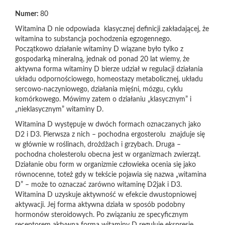
Numer:
80
Witamina D nie odpowiada klasycznej definicji zakładającej, że
witamina to substancja pochodzenia egzogennego.
Początkowo działanie witaminy D wiązane było tylko z
gospodarką mineralną, jednak od ponad 20 lat wiemy, że
aktywna forma witaminy D bierze udział w regulacji działania
układu odpornościowego, homeostazy metabolicznej, układu
sercowo-naczyniowego, działania mięśni, mózgu, cyklu
komórkowego. Mówimy zatem o działaniu „klasycznym” i
„nieklasycznym” witaminy D.
Witamina D występuje w dwóch formach oznaczanych jako
D2 i D3. Pierwsza z nich – pochodna ergosterolu znajduje się
w głównie w roślinach, drożdżach i grzybach. Druga –
pochodna cholesterolu obecna jest w organizmach zwierząt.
Działanie obu form w organizmie człowieka ocenia się jako
równocenne, toteż gdy w tekście pojawia się nazwa „witamina
D” – może to oznaczać zarówno witaminę D2jak i D3.
Witamina D uzyskuje aktywność w efekcie dwustopniowej
aktywacji. Jej forma aktywna działa w sposób podobny
hormonów steroidowych. Po związaniu ze specyficznym