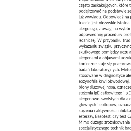
często zaskakujących, które 
podejrzewać na podstawie z
już wywiadu. Odpowiedź na 
trzecie jest niezwykle istotna 
alergologa, z uwagi na wybór
odpowiedniej procedury prof
leczniczej. W przypadku tru
wykazaniu związku przyczyn
skutkowego pomiędzy uczula
alergenami a objawami uczul
konieczne staje się przeprow
badań laboratoryjnych. Met
stosowane w diagnostyce aler
eozynofilia krwi obwodowej,
błony śluzowej nosa, oznacze
stężenia lgE całkowitego i lgE
alergenowo-swoistych dla a
głównych i epitopów, oznacz
stężenia i aktywności inhibit
esterazy, Basotest, czy test 
Mimo dużego zróżnicowania
specjalistycznego technik b