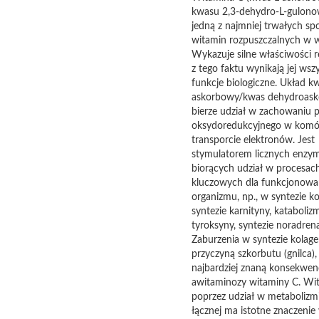
kwasu 2,3-dehydro-L-gulonow
jedną z najmniej trwałych sp
witamin rozpuszczalnych w w
Wykazuje silne właściwości r
z tego faktu wynikają jej wsz
funkcje biologiczne. Układ k
askorbowy/kwas dehydroas
bierze udział w zachowaniu 
oksydoredukcyjnego w komó
transporcie elektronów. Jest
stymulatorem licznych enzy
biorących udział w procesac
kluczowych dla funkcjonowa
organizmu, np., w syntezie k
syntezie karnityny, kataboliz
tyroksyny, syntezie noradrena
Zaburzenia w syntezie kolag
przyczyną szkorbutu (gnilca), 
najbardziej znaną konsekwen
awitaminozy witaminy C. Wi
poprzez udział w metabolizmi
łącznej ma istotne znaczenie