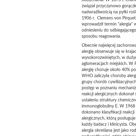
oddychania. W 1873 r. Charl
związał przyczynowo gorączk
nadwrażliwością na pyłki rośl
1906 r. Clemens von Pirquet
wprowadził termin "alergia" 
odniesieniu do odbiegająceg
sposobu reagowania.
Obecnie najwięcej zachorow
alergię obserwuje się w kraja
wysokorozwiniętych, w duży
aglomeracjach miejskich. W 
alergię choruje około 40% pop
WHO zaliczyła choroby alerg
grupy chorób cywilizacyjnyc
postęp w poznaniu mechan
reakcji alergicznych dokonał 
ustaleniu struktury chemiczn
immunoglobuliny E. W 1968
dokonano klasyfikacji reakcji
alergicznych, którą posługuje 
każdy badacz i klinicysta. Ob
alergia określana jest jako rod