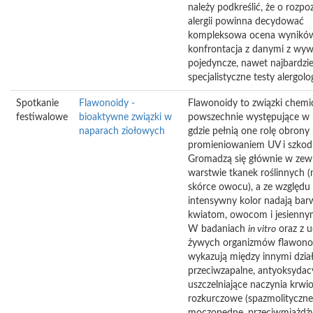
należy podkreślić, że o rozpo
alergii powinna decydować
kompleksowa ocena wyników 
konfrontacja z danymi z wywi
pojedyncze, nawet najbardzie
specjalistyczne testy alergolo
Spotkanie
Flawonoidy -
Flawonoidy to związki chemi
festiwalowe
bioaktywne związki w
powszechnie występujące w r
naparach ziołowych
gdzie pełnią one rolę obrony
promieniowaniem UV i szkod
Gromadzą się głównie w zew
warstwie tkanek roślinnych (
skórce owocu), a ze względu
intensywny kolor nadają bar
kwiatom, owocom i jesiennym
W badaniach
in vitro
oraz z u
żywych organizmów flawono
wykazują między innymi dzia
przeciwzapalne, antyoksydac
uszczelniające naczynia krwi
rozkurczowe (spazmolityczne