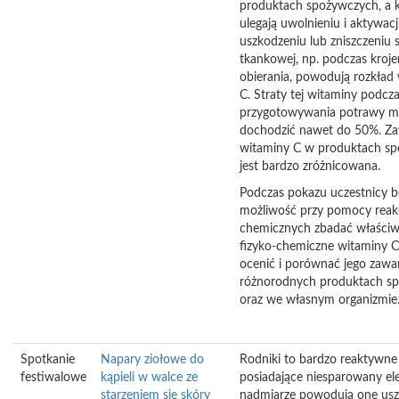
produktach spożywczych, a 
ulegają uwolnieniu i aktywacj
uszkodzeniu lub zniszczeniu 
tkankowej, np. podczas kroje
obierania, powodują rozkład
C. Straty tej witaminy podcz
przygotowywania potrawy 
dochodzić nawet do 50%. Za
witaminy C w produktach s
jest bardzo zróżnicowana.
Podczas pokazu uczestnicy b
możliwość przy pomocy reakc
chemicznych zbadać właściw
fizyko-chemiczne witaminy C
ocenić i porównać jego zawa
różnorodnych produktach s
oraz we własnym organizmie
Spotkanie
Napary ziołowe do
Rodniki to bardzo reaktywne 
festiwalowe
kąpieli w walce ze
posiadające niesparowany el
starzeniem się skóry
nadmiarze powodują one usz