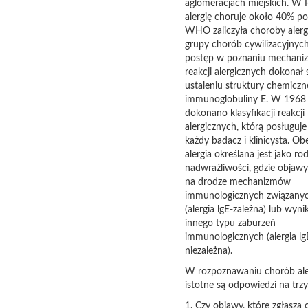
aglomeracjach miejskich. W 
alergię choruje około 40% pop
WHO zaliczyła choroby alerg
grupy chorób cywilizacyjnyc
postęp w poznaniu mechan
reakcji alergicznych dokonał 
ustaleniu struktury chemiczn
immunoglobuliny E. W 1968
dokonano klasyfikacji reakcji
alergicznych, którą posługuje 
każdy badacz i klinicysta. Ob
alergia określana jest jako rod
nadwrażliwości, gdzie objaw
na drodze mechanizmów
immunologicznych związanyc
(alergia lgE-zależna) lub wyni
innego typu zaburzeń
immunologicznych (alergia lg
niezależna).
W rozpoznawaniu chorób ale
istotne są odpowiedzi na trzy
1. Czy objawy, które zgłasza 