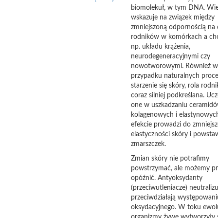
biomolekuł, w tym DNA. Wie
wskazuje na związek między
zmniejszoną odpornością na d
rodników w komórkach a ch
np. układu krążenia,
neurodegeneracyjnymi czy
nowotworowymi. Również w
przypadku naturalnych proc
starzenie się skóry, rola rodn
coraz silniej podkreślana. Uc
one w uszkadzaniu ceramidó
kolagenowych i elastynowych
efekcie prowadzi do zmniejsz
elastyczności skóry i powsta
zmarszczek.
Zmian skóry nie potrafimy
powstrzymać, ale możemy p
opóźnić. Antyoksydanty
(przeciwutleniacze) neutralizu
przeciwdziałają występowani
oksydacyjnego. W toku ewolu
organizmy żywe wytworzyły 