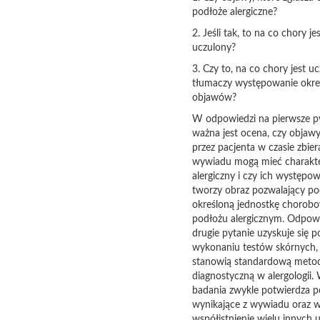
podłoże alergiczne?
2. Jeśli tak, to na co chory je
uczulony?
3. Czy to, na co chory jest uc
tłumaczy występowanie okre
objawów?
W odpowiedzi na pierwsze p
ważna jest ocena, czy objawy
przez pacjenta w czasie zbier
wywiadu mogą mieć charakt
alergiczny i czy ich występo
tworzy obraz pozwalający p
określoną jednostkę chorob
podłożu alergicznym. Odpow
drugie pytanie uzyskuje się p
wykonaniu testów skórnych, 
stanowią standardową meto
diagnostyczną w alergologii.
badania zwykle potwierdza p
wynikające z wywiadu oraz 
współistnienie wielu innych u