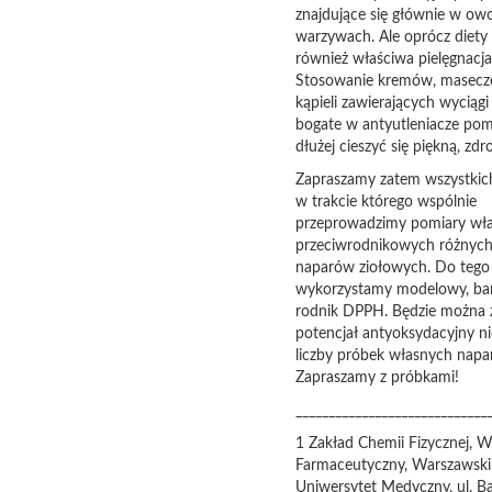
znajdujące się głównie w ow
warzywach. Ale oprócz diety i
również właściwa pielęgnacja
Stosowanie kremów, masecze
kąpieli zawierających wyciągi
bogate w antyutleniacze po
dłużej cieszyć się piękną, zdr
Zapraszamy zatem wszystkic
w trakcie którego wspólnie
przeprowadzimy pomiary wła
przeciwrodnikowych różnych
naparów ziołowych. Do tego
wykorzystamy modelowy, b
rodnik DPPH. Będzie można 
potencjał antyoksydacyjny ni
liczby próbek własnych napa
Zapraszamy z próbkami!
_____________________________
1 Zakład Chemii Fizycznej, W
Farmaceutyczny, Warszawski
Uniwersytet Medyczny, ul. B