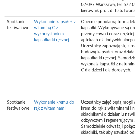
02-097 Warszawa, tel. 572 0
kierownik prof. dr hab. Iwo
Spotkanie
Wykonanie kapsułek z
Obecnie popularną formą lek
festiwalowe
witaminą C z
kapsułki. Wykonywane są o
wykorzystaniem
przemysłowo i coraz częściej
kapsułkarki ręcznej
aptekach dla indywidualnego
Uczestnicy zapoznają się z ro
budową kapsułek oraz dział
kapsułkarki ręcznej. Samodzie
wykonają kapsułki z natural
C dla dzieci i dla dorosłych.
Spotkanie
Wykonanie kremu do
Uczestnicy zajęć będą mogli
festiwalowe
rąk z witaminami
krem do rąk z witaminami i 
składnikami o działaniu nawi
odżywczym i regenerującym 
Samodzielnie odważą i połąc
składniki, tak aby uzyskać o