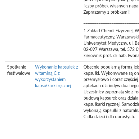
potencjał antyoksydacyjny ni
liczby próbek własnych napa
Zapraszamy z próbkami!
_____________________________
1 Zakład Chemii Fizycznej, W
Farmaceutyczny, Warszawski
Uniwersytet Medyczny, ul. B
02-097 Warszawa, tel. 572 0
kierownik prof. dr hab. Iwo
Spotkanie
Wykonanie kapsułek z
Obecnie popularną formą lek
festiwalowe
witaminą C z
kapsułki. Wykonywane są o
wykorzystaniem
przemysłowo i coraz częściej
kapsułkarki ręcznej
aptekach dla indywidualnego
Uczestnicy zapoznają się z ro
budową kapsułek oraz dział
kapsułkarki ręcznej. Samodzie
wykonają kapsułki z natural
C dla dzieci i dla dorosłych.