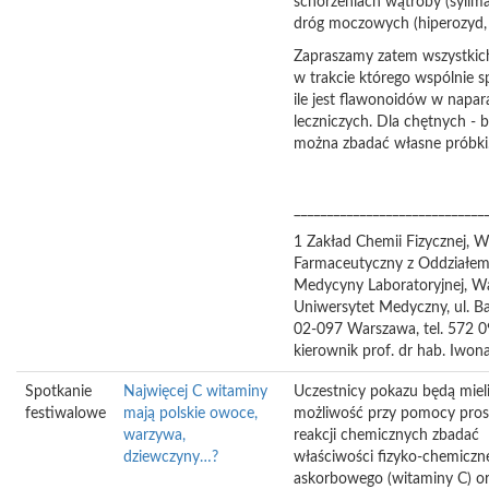
schorzeniach wątroby (sylima
dróg moczowych (hiperozyd, g
Zapraszamy zatem wszystkic
w trakcie którego wspólnie 
ile jest flawonoidów w napara
leczniczych. Dla chętnych - b
można zbadać własne próbki
_____________________________
1 Zakład Chemii Fizycznej, W
Farmaceutyczny z Oddziałe
Medycyny Laboratoryjnej, W
Uniwersytet Medyczny, ul. B
02-097 Warszawa, tel. 572 0
kierownik prof. dr hab. Iwo
Spotkanie
Najwięcej C witaminy
Uczestnicy pokazu będą miel
festiwalowe
mają polskie owoce,
możliwość przy pomocy pros
warzywa,
reakcji chemicznych zbadać
dziewczyny…?
właściwości fizyko-chemicz
askorbowego (witaminy C) or