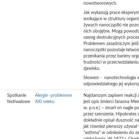
nowotworowych.
Jak wykazują prace ekspery
wnikające w struktury orga
żywych nanocząstki nie pozos
nich obojętne. Mogą powod
szereg destrukcyjnych proce
Problemem zasadniczym jeśli
nanocząstki pozostaje łatwoś
przenikania przez bariery org
trudności w przeciwdziałani
zjawisku.
Słowem - nanotechnologia
odpowiedzialnego jej wykorzy
Spotkanie
Alergie -problemem
Najstarszym zapisem reakcji a
festiwalowe
XXI wieku
jest opis śmierci faraona Men
w. p.n.e.) – zmarł on nagle p
przez szerszenia. Hipokrates 
dokładnie opisał duszność n
jak również pierwszy używał
"asthma" w odniesieniu do z