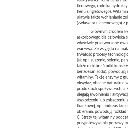
reaktywnych form tlenu (rod
tlenowego, rodnika hydroksy
tlenu singletowego). Witami
ułatwia także wchłanianie że
(zwłaszcza niehemowego) z p
Głównym źródłem kw
askorbowego dla człowieka są
właściwie przetworzone owo
warzywa. Ze względu na małą
trwałość procesy technologic
jak np.: suszenie, solenie, par
także niektóre środki konser
benzoesan sodu), powodują r
witaminy. Także enzymy z gr
oksydaz, obecne naturalnie 
produktach spożywczych, a 
ulegają uwolnieniu i aktywacj
uszkodzeniu lub zniszczeniu 
tkankowej, np. podczas kroje
obierania, powodują rozkład
C. Straty tej witaminy podcz
przygotowywania potrawy 