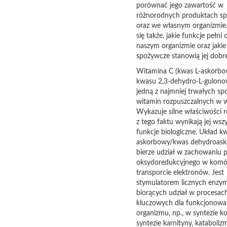
porównać jego zawartość w
różnorodnych produktach s
oraz we własnym organizmie
się także, jakie funkcje pełni
naszym organizmie oraz jaki
spożywcze stanowią jej dobre
Witamina C (kwas L-askorbow
kwasu 2,3-dehydro-L-gulonow
jedną z najmniej trwałych sp
witamin rozpuszczalnych w w
Wykazuje silne właściwości r
z tego faktu wynikają jej wsz
funkcje biologiczne. Układ k
askorbowy/kwas dehydroas
bierze udział w zachowaniu 
oksydoredukcyjnego w komó
transporcie elektronów. Jest
stymulatorem licznych enzy
biorących udział w procesac
kluczowych dla funkcjonowa
organizmu, np., w syntezie k
syntezie karnityny, kataboliz