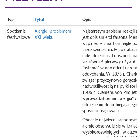
Typ
Tytuł
Opis
Spotkanie
Alergie -problemem
Najstarszym zapisem reakcji a
festiwalowe
XXI wieku
jest opis śmierci faraona Men
w. p.n.e.) – zmarł on nagle p
przez szerszenia. Hipokrates 
dokładnie opisał duszność n
jak również pierwszy używał
"asthma" w odniesieniu do z
oddychania. W 1873 r. Charl
związał przyczynowo gorączk
nadwrażliwością na pyłki rośl
1906 r. Clemens von Pirquet
wprowadził termin "alergia" 
odniesieniu do odbiegająceg
sposobu reagowania.
Obecnie najwięcej zachorow
alergię obserwuje się w kraja
wysokorozwiniętych, w duży