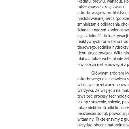
(kadmu, ołowiu, wanadu). Pod
także znaczącą rolę kwasu
askorbowego w profilaktyce
niedokrwiennej serca (poprze
zmniejszanie odkładania chol
ścianach naczyń krwionośnyc
jego zdolność do inaktywacji
reaktywnych form tlenu (rod
tlenowego, rodnika hydroksy
tlenu singletowego). Witami
ułatwia także wchłanianie że
(zwłaszcza niehemowego) z p
Głównym źródłem kw
askorbowego dla człowieka są
właściwie przetworzone owo
warzywa. Ze względu na małą
trwałość procesy technologic
jak np.: suszenie, solenie, par
także niektóre środki konser
benzoesan sodu), powodują r
witaminy. Także enzymy z gr
oksydaz, obecne naturalnie 