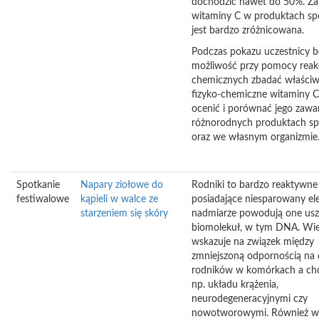
dochodzić nawet do 50%. Za
witaminy C w produktach s
jest bardzo zróżnicowana.
Podczas pokazu uczestnicy b
możliwość przy pomocy reakc
chemicznych zbadać właściw
fizyko-chemiczne witaminy C
ocenić i porównać jego zawa
różnorodnych produktach s
oraz we własnym organizmie
Spotkanie
Napary ziołowe do
Rodniki to bardzo reaktywne 
festiwalowe
kąpieli w walce ze
posiadające niesparowany el
starzeniem się skóry
nadmiarze powodują one usz
biomolekuł, w tym DNA. Wie
wskazuje na związek między
zmniejszoną odpornością na d
rodników w komórkach a ch
np. układu krążenia,
neurodegeneracyjnymi czy
nowotworowymi. Również w