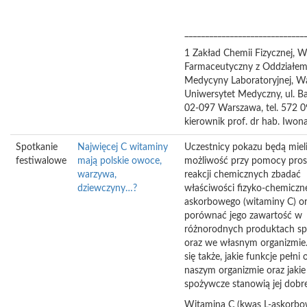
_____________________________
1 Zakład Chemii Fizycznej, W
Farmaceutyczny z Oddziałe
Medycyny Laboratoryjnej, W
Uniwersytet Medyczny, ul. B
02-097 Warszawa, tel. 572 0
kierownik prof. dr hab. Iwo
Spotkanie
Najwięcej C witaminy
Uczestnicy pokazu będą miel
festiwalowe
mają polskie owoce,
możliwość przy pomocy pros
warzywa,
reakcji chemicznych zbadać
dziewczyny…?
właściwości fizyko-chemicz
askorbowego (witaminy C) or
porównać jego zawartość w
różnorodnych produktach s
oraz we własnym organizmie
się także, jakie funkcje pełni
naszym organizmie oraz jaki
spożywcze stanowią jej dobre
Witamina C (kwas L-askorbow