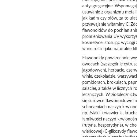
moczopędne, przeciwmiażdż
antyagregacyjne. Wspomagaj
usuwanie z organizmu metali 
jak kadm czy ołów, za to uła
przyswajanie witaminy C. Zd
flawonoidów do pochłaniani
promieniowania UV wykorzys
kosmetyce, stosując wyciągi
w nie roślin jako naturalne fil
Flawonoidy powszechnie wy
owocach (szczególnie cytrus
jagodowych), herbacie, cze
winie, czekoladzie, warzywac
pomidorach, brokułach, papr
sałacie), a także w licznych r
leczniczych. W ziołolecznictw
się surowce flawonoidowe m.
schorzeniach naczyń krwiono
np. żylaki, krwawienia, krucho
łamliwości naczyń krwionoś
(rutyna, hesperydyna), w cho
wieńcowej (C-glikozydy flaw