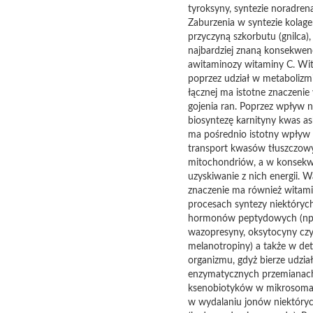
tyroksyny, syntezie noradrena
Zaburzenia w syntezie kolag
przyczyną szkorbutu (gnilca), 
najbardziej znaną konsekwen
awitaminozy witaminy C. Wi
poprzez udział w metabolizmi
łącznej ma istotne znaczenie
gojenia ran. Poprzez wpływ 
biosyntezę karnityny kwas a
ma pośrednio istotny wpływ
transport kwasów tłuszczow
mitochondriów, a w konsekw
uzyskiwanie z nich energii. 
znaczenie ma również witam
procesach syntezy niektóryc
hormonów peptydowych (np
wazopresyny, oksytocyny cz
melanotropiny) a także w det
organizmu, gdyż bierze udzia
enzymatycznych przemianac
ksenobiotyków w mikrosoma
w wydalaniu jonów niektóryc