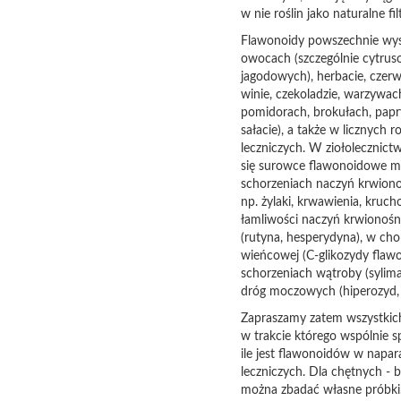
w nie roślin jako naturalne fil
Flawonoidy powszechnie wy
owocach (szczególnie cytrus
jagodowych), herbacie, cze
winie, czekoladzie, warzywac
pomidorach, brokułach, papr
sałacie), a także w licznych r
leczniczych. W ziołolecznictw
się surowce flawonoidowe m.
schorzeniach naczyń krwiono
np. żylaki, krwawienia, krucho
łamliwości naczyń krwionoś
(rutyna, hesperydyna), w cho
wieńcowej (C-glikozydy flaw
schorzeniach wątroby (sylima
dróg moczowych (hiperozyd, g
Zapraszamy zatem wszystkic
w trakcie którego wspólnie 
ile jest flawonoidów w napara
leczniczych. Dla chętnych - b
można zbadać własne próbki