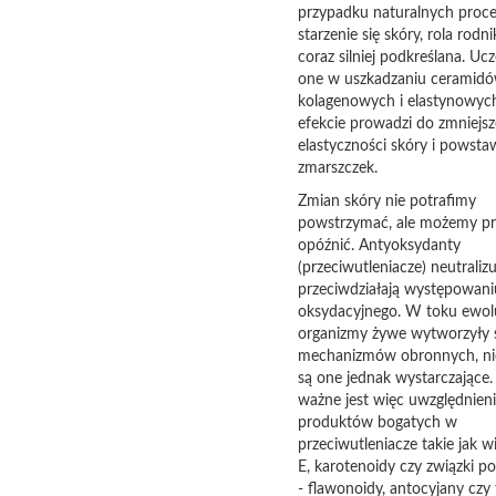
przypadku naturalnych proc
starzenie się skóry, rola rodn
coraz silniej podkreślana. Uc
one w uszkadzaniu ceramidó
kolagenowych i elastynowych
efekcie prowadzi do zmniejsz
elastyczności skóry i powsta
zmarszczek.
Zmian skóry nie potrafimy
powstrzymać, ale możemy p
opóźnić. Antyoksydanty
(przeciwutleniacze) neutralizu
przeciwdziałają występowani
oksydacyjnego. W toku ewolu
organizmy żywe wytworzyły 
mechanizmów obronnych, ni
są one jednak wystarczające.
ważne jest więc uwzględnieni
produktów bogatych w
przeciwutleniacze takie jak w
E, karotenoidy czy związki p
- flawonoidy, antocyjany czy 