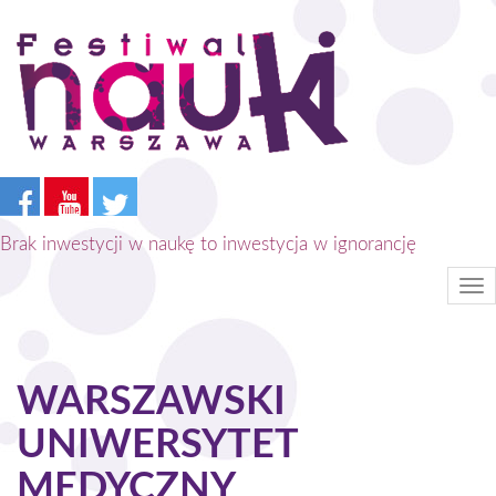
Przejdź
do
treści
Brak inwestycji w naukę to inwestycja w ignorancję
Tog
nav
WARSZAWSKI
UNIWERSYTET
MEDYCZNY