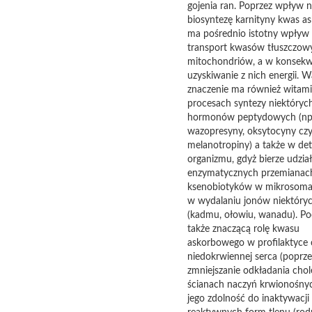
gojenia ran. Poprzez wpływ 
biosyntezę karnityny kwas a
ma pośrednio istotny wpływ
transport kwasów tłuszczow
mitochondriów, a w konsekw
uzyskiwanie z nich energii. 
znaczenie ma również witam
procesach syntezy niektóryc
hormonów peptydowych (np
wazopresyny, oksytocyny cz
melanotropiny) a także w det
organizmu, gdyż bierze udzia
enzymatycznych przemianac
ksenobiotyków w mikrosoma
w wydalaniu jonów niektóryc
(kadmu, ołowiu, wanadu). Pod
także znaczącą rolę kwasu
askorbowego w profilaktyce
niedokrwiennej serca (poprze
zmniejszanie odkładania chol
ścianach naczyń krwionośnyc
jego zdolność do inaktywacji