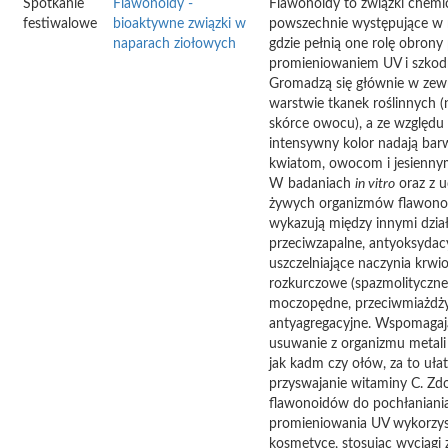
Spotkanie
Flawonoidy -
Flawonoidy to związki chemi
festiwalowe
bioaktywne związki w
powszechnie występujące w r
naparach ziołowych
gdzie pełnią one rolę obrony
promieniowaniem UV i szkod
Gromadzą się głównie w zew
warstwie tkanek roślinnych (
skórce owocu), a ze względu
intensywny kolor nadają bar
kwiatom, owocom i jesiennym
W badaniach
in vitro
oraz z u
żywych organizmów flawono
wykazują między innymi dzia
przeciwzapalne, antyoksydac
uszczelniające naczynia krwi
rozkurczowe (spazmolityczne
moczopędne, przeciwmiażdż
antyagregacyjne. Wspomagaj
usuwanie z organizmu metali 
jak kadm czy ołów, za to uła
przyswajanie witaminy C. Zd
flawonoidów do pochłaniani
promieniowania UV wykorzys
kosmetyce, stosując wyciągi