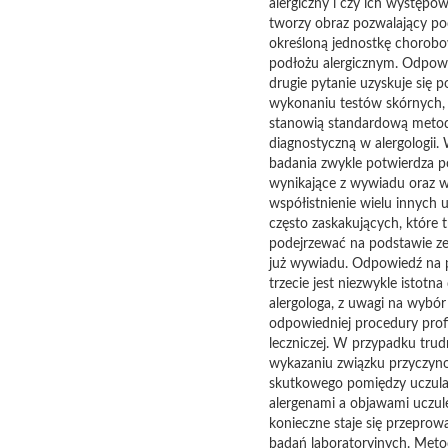
alergiczny i czy ich występo
tworzy obraz pozwalający p
określoną jednostkę chorob
podłożu alergicznym. Odpow
drugie pytanie uzyskuje się p
wykonaniu testów skórnych, 
stanowią standardową meto
diagnostyczną w alergologii.
badania zwykle potwierdza p
wynikające z wywiadu oraz 
współistnienie wielu innych u
często zaskakujących, które 
podejrzewać na podstawie z
już wywiadu. Odpowiedź na 
trzecie jest niezwykle istotna 
alergologa, z uwagi na wybór
odpowiedniej procedury prof
leczniczej. W przypadku tru
wykazaniu związku przyczyn
skutkowego pomiędzy uczula
alergenami a objawami uczul
konieczne staje się przeprow
badań laboratoryjnych. Met