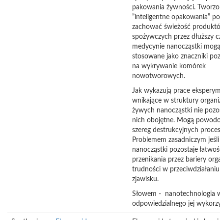
pakowania żywności. Tworzo
”inteligentne opakowania” p
zachować świeżość produkt
spożywczych przez dłuższy c
medycynie nanocząstki mogą
stosowane jako znaczniki po
na wykrywanie komórek
nowotworowych.
Jak wykazują prace ekspery
wnikające w struktury orga
żywych nanocząstki nie pozos
nich obojętne. Mogą powod
szereg destrukcyjnych proce
Problemem zasadniczym jeśli
nanocząstki pozostaje łatwoś
przenikania przez bariery org
trudności w przeciwdziałani
zjawisku.
Słowem - nanotechnologia
odpowiedzialnego jej wykorzy