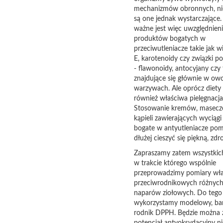
mechanizmów obronnych, ni
są one jednak wystarczające.
ważne jest więc uwzględnieni
produktów bogatych w
przeciwutleniacze takie jak w
E, karotenoidy czy związki p
- flawonoidy, antocyjany czy 
znajdujące się głównie w ow
warzywach. Ale oprócz diety i
również właściwa pielęgnacja
Stosowanie kremów, masecze
kąpieli zawierających wyciągi
bogate w antyutleniacze po
dłużej cieszyć się piękną, zdr
Zapraszamy zatem wszystkic
w trakcie którego wspólnie
przeprowadzimy pomiary wła
przeciwrodnikowych różnych
naparów ziołowych. Do tego
wykorzystamy modelowy, b
rodnik DPPH. Będzie można 