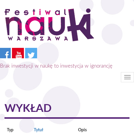
Przejdź
do
treści
Brak inwestycji w naukę to inwestycja w ignorancję
Tog
nav
WYKŁAD
Typ
Tytuł
Opis