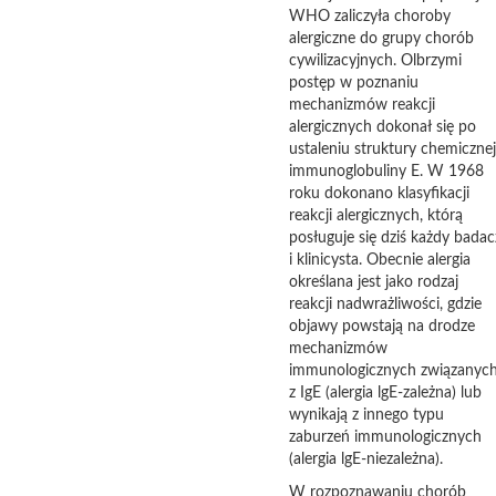
WHO zaliczyła choroby
alergiczne do grupy chorób
cywilizacyjnych. Olbrzymi
postęp w poznaniu
mechanizmów reakcji
alergicznych dokonał się po
ustaleniu struktury chemicznej
immunoglobuliny E. W 1968
roku dokonano klasyfikacji
reakcji alergicznych, którą
posługuje się dziś każdy badac
i klinicysta. Obecnie alergia
określana jest jako rodzaj
reakcji nadwrażliwości, gdzie
objawy powstają na drodze
mechanizmów
immunologicznych związanyc
z IgE (alergia lgE-zależna) lub
wynikają z innego typu
zaburzeń immunologicznych
(alergia lgE-niezależna).
W rozpoznawaniu chorób