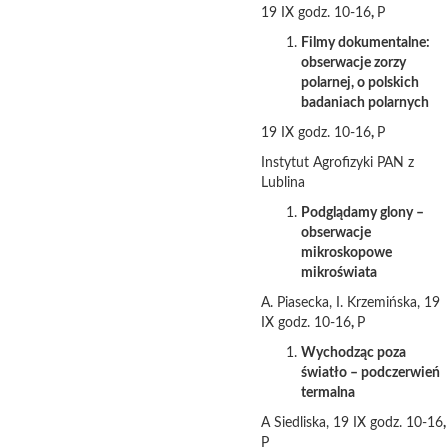
19 IX godz. 10-16
,
P
Filmy dokumentalne:
obserwacje zorzy
polarnej, o polskich
badaniach polarnych
19 IX godz. 10-16
,
P
Instytut Agrofizyki PAN z
Lublina
Podglądamy glony –
obserwacje
mikroskopowe
mikroświata
A. Piasecka, I. Krzemińska, 19
IX godz. 10-16
,
P
Wychodząc poza
światło – podczerwień
termalna
A Siedliska, 19 IX godz. 10-16
,
P