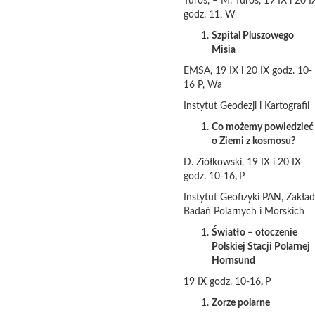
Turos, – M. Turos, 19 IX i 20 I
godz. 11, W
Szpital Pluszowego
Misia
EMSA, 19 IX i 20 IX godz. 10-
16 P, Wa
Instytut Geodezji i Kartografii
Co możemy powiedzieć
o Ziemi z kosmosu?
D. Ziółkowski, 19 IX i 20 IX
godz. 10-16
,
P
Instytut Geofizyki PAN, Zakład
Badań Polarnych i Morskich
Światło – otoczenie
Polskiej Stacji Polarnej
Hornsund
19 IX godz. 10-16
,
P
Zorze polarne