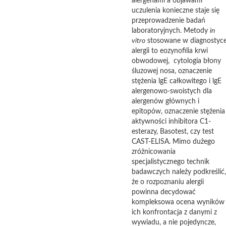
alergenami a objawami
uczulenia konieczne staje się
przeprowadzenie badań
laboratoryjnych. Metody
in
vitro
stosowane w diagnostyc
alergii to eozynofilia krwi
obwodowej, cytologia błony
śluzowej nosa, oznaczenie
stężenia lgE całkowitego i lgE
alergenowo-swoistych dla
alergenów głównych i
epitopów, oznaczenie stężenia 
aktywności inhibitora C1-
esterazy, Basotest, czy test
CAST-ELISA. Mimo dużego
zróżnicowania
specjalistycznego technik
badawczych należy podkreślić,
że o rozpoznaniu alergii
powinna decydować
kompleksowa ocena wyników 
ich konfrontacja z danymi z
wywiadu, a nie pojedyncze,