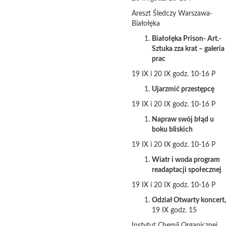
Areszt Śledczy Warszawa-
Białołęka
Białołęka Prison- Art.-
Sztuka zza krat – galeria
prac
19 IX i 20 IX godz. 10-16 P
Ujarzmić przestępcę
19 IX i 20 IX godz. 10-16 P
Napraw swój błąd u
boku bliskich
19 IX i 20 IX godz. 10-16 P
Wiatr i woda program
readaptacji społecznej
19 IX i 20 IX godz. 10-16 P
Odział Otwarty koncert,
19 IX godz. 15
Instytut Chemii Organicznej