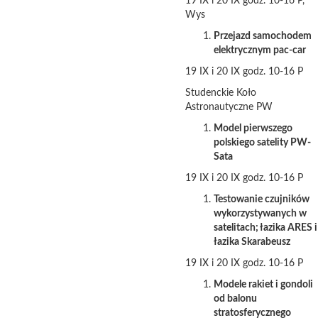
19 IX i 20 IX godz. 10-16 P,
Wys
Przejazd samochodem
elektrycznym pac-car
19 IX i 20 IX godz. 10-16 P
Studenckie Koło
Astronautyczne PW
Model pierwszego
polskiego satelity PW-
Sata
19 IX i 20 IX godz. 10-16 P
Testowanie czujników
wykorzystywanych w
satelitach; łazika ARES i
łazika Skarabeusz
19 IX i 20 IX godz. 10-16 P
Modele rakiet i gondoli
od balonu
stratosferycznego