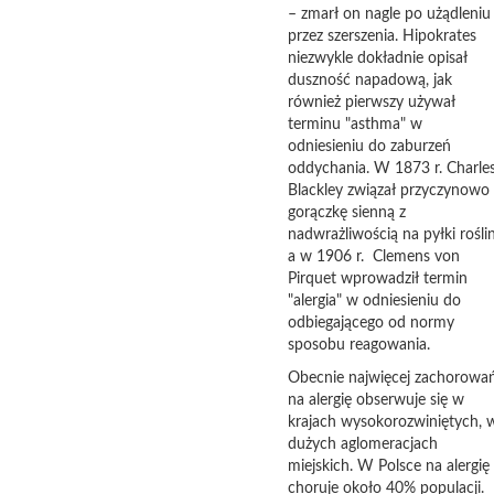
– zmarł on nagle po użądleniu
przez szerszenia. Hipokrates
niezwykle dokładnie opisał
duszność napadową, jak
również pierwszy używał
terminu "asthma" w
odniesieniu do zaburzeń
oddychania. W 1873 r. Charle
Blackley związał przyczynowo
gorączkę sienną z
nadwrażliwością na pyłki roślin
a w 1906 r. Clemens von
Pirquet wprowadził termin
"alergia" w odniesieniu do
odbiegającego od normy
sposobu reagowania.
Obecnie najwięcej zachorowa
na alergię obserwuje się w
krajach wysokorozwiniętych, 
dużych aglomeracjach
miejskich. W Polsce na alergię
choruje około 40% populacji.