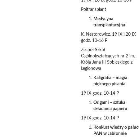
19 IX i 20 IX godz. 10-16 P
Poltransplant
Medycyna
transplantacyjna
K. Nestorowicz, 19 IX i 20 IX
godz. 10-16 P
Zespół Szkół
Ogólnokształcących nr 2 im.
Króla Jana III Sobieskiego z
Legionowa
Kaligrafia – magia
pięknego pisania
19 IX godz. 10-14 P
Origami – sztuka
składania papieru
19 IX godz. 10-14 P
Konkurs wiedzy o pałac
PAN w Jabłonnie