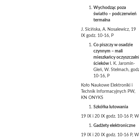
Wychodząc poza
światło – podczerwień
termalna
J. Sicińska, A. Nosalewicz, 19
IX godz. 10-16, P
Co piszczy w osadzie
czynnym – mali
mieszkańcy oczyszczaln
ścieków
I. K. Jaromin-
Gleń, W. Stelmach, godz
10-16, P
Koło Naukowe Elektroniki i
Technik Informacyjnych PW,
KN ONYKS
Szkółka lutowania
19 IX i 20 IX godz. 10-16 P, W
Gadżety elektroniczne
19 IX i 20 IX godz. 10-16 P, W