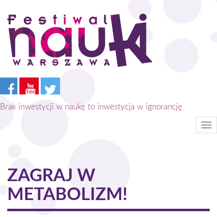
Przejdź
do
treści
Brak inwestycji w naukę to inwestycja w ignorancję
Tog
nav
ZAGRAJ W
METABOLIZM!