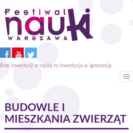
Przejdź
do
treści
Brak inwestycji w naukę to inwestycja w ignorancję
Tog
nav
BUDOWLE I
MIESZKANIA ZWIERZĄT