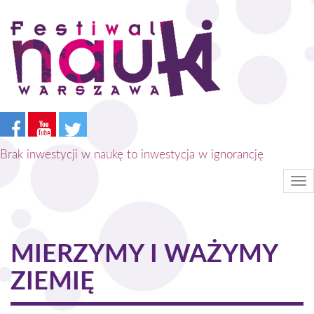
Przejdź
do
treści
Brak inwestycji w naukę to inwestycja w ignorancję
Tog
nav
MIERZYMY I WAŻYMY
ZIEMIĘ