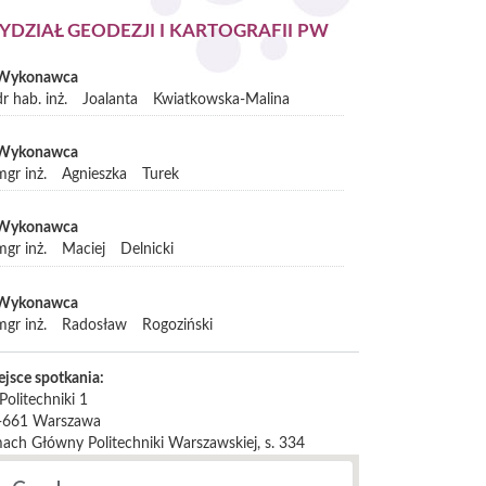
YDZIAŁ GEODEZJI I KARTOGRAFII PW
Wykonawca
dr hab. inż.
Joalanta
Kwiatkowska-Malina
Wykonawca
mgr inż.
Agnieszka
Turek
Wykonawca
mgr inż.
Maciej
Delnicki
Wykonawca
mgr inż.
Radosław
Rogoziński
ejsce spotkania:
 Politechniki 1
-661
Warszawa
ach Główny Politechniki Warszawskiej, s. 334