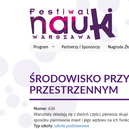
Przejdź
do
treści
Program
Partnerzy i Sponsorzy
Nagroda Zł
ŚRODOWISKO PRZ
PRZESTRZENNYM
Numer:
636
Warsztaty składają się z dwóch części, pierwsza skupi
sposobu planowania miast i jego wpływu na ich funkcj
Typ szkoły:
szkoła podstawowa