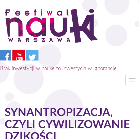
Przejdź
do
treści
Brak inwestycji w naukę to inwestycja w ignorancję
Tog
nav
SYNANTROPIZACJA,
CZYLI CYWILIZOWANIE
DZIKOŚCI