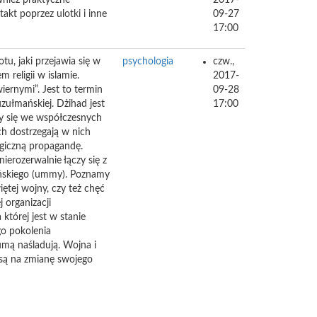
wnież praktyczne
2017-
akt poprzez ulotki i inne
09-27
17:00
u, jaki przejawia się w
psychologia
czw.,
 religii w islamie.
2017-
iernymi”. Jest to termin
09-28
zułmańskiej. Dżihad jest
17:00
ły się we współczesnych
ch dostrzegają w nich
ogiczną propagandę.
nierozerwalnie łączy się z
mańskiego (ummy). Poznamy
ętej wojny, czy też chęć
 organizacji
 której jest w stanie
go pokolenia
mą naśladują. Wojna i
nsą na zmianę swojego