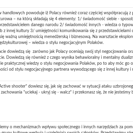
w handlowych powoduje iż Polacy również coraz częściej współpracują z 
lturowa – na którą składają się 4 elementy: 1/ świadomość siebie - sposo
 przedstawicielem danego narodu 2/ świadomość innych - wiedza o typo
b z innej kultury 3/ umiejętności komunikowania się z przedstawicielami
 się ważną umiejętnością menedżerską i biznesową. Na warsztacie eksplo
międzykulturowej – wiedza o stylu negocjacyjnym Polaków.
cie dowiedzą się zarówno jak Polacy oceniają swój styl negocjowania oraz
ie. Dowiedzą się również z czego wynika behawioralny i mentalny duali
nie praktycznej wiedzy o stylu negocjowania Polaków, po to aby móc go
ści od stylu negocjacyjnego partnera wywodzącego się z innej kultury i r
ctive shooter" dowiesz się, jak się zachować w sytuacji ataku uzbrojone
zachowania "uciekaj - ukryj się - walcz" i przekonasz się, że nie jesteśmy
emy o mechanizmach wpływu społecznego i innych narzędziach za pomo