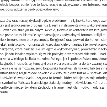
e grupy kultowe werbują i uzależniają swoich członków. Przedstawimy ró
elacje bezpośrednie face to face, relacje nawiązywane przez Internet, kont
we, doświadczenia osób poszkodowanych).
tatów oraz naszej dyskusji będzie problemem religijno-kulturowego zwrot
tóry jest jednocześnie propagandą Daesh i instrumentalnym wykorzystaniem
rmułowaniem znanym na całym świecie, głównie w kontekście walki z „niew
e przez ruchy islamskie, sympatyzujące z radykalnymi formami religii mu
ie z terroryzmem oraz przemocą. Religijność oraz powrót do korzeni sta
ekstremistycznych organizacji. Przedstawiciele organizacji terrorystyczny
 narzędzie, które nauczyli się umiejętnie wykorzystywać, prowadząc ideol
ol jihadu idealne wpisało się w ich politykę oraz metody działania. Jihad 
worzenia wielkiego kalifatu muzułmańskiego, jak i społeczeństwa muzuł
cyjność i nośność tej tematyki oraz wola przystąpienia do tak zwanej świ
lenia się na samozwańczego bojownika Państwa Islamskiego lub też innej
mitologizację religii młode pokolenie wierzy, że bierze udział w sprawie, dla
 poświęcić swoje życie.
Cool jihad
to termin, który oddaje nastroje młode
symbolika Państwa Islamskiego stała się modnym zjawiskiem, które z du
onflikcie między światem Zachodu a Islamem jest dla młodych ludzi sza
buntu.