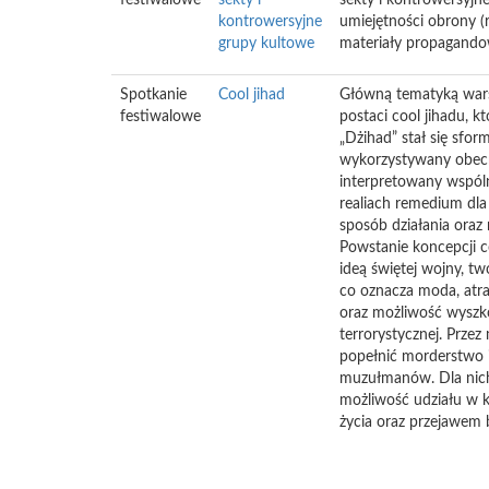
festiwalowe
sekty i
sekty i kontrowersyjn
kontrowersyjne
umiejętności obrony (r
grupy kultowe
materiały propagando
Spotkanie
Cool jihad
Główną tematyką warsz
festiwalowe
postaci cool jihadu, k
„Dżihad” stał się sfo
wykorzystywany obecni
interpretowany wspóln
realiach remedium dla 
sposób działania oraz
Powstanie koncepcji co
ideą świętej wojny, t
co oznacza moda, atrak
oraz możliwość wyszko
terrorystycznej. Przez 
popełnić morderstwo i
muzułmanów. Dla nich 
możliwość udziału w k
życia oraz przejawem 