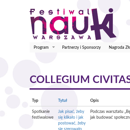
Przejdź
do
treści
Program
Partnerzy i Sponsorzy
Nagroda Zł
COLLEGIUM CIVITA
Typ
Tytuł
Opis
Spotkanie
Jak pisać, żeby
Podczas warsztatu „Będ
festiwalowe
się klikało i jak
jak budować społecznoś
postować, żeby
się szerowało