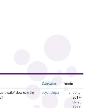
Dziedzina
Termin
szerowało” dowiecie się
psychologia
pon.,
o".
2017-
09-25
17:00