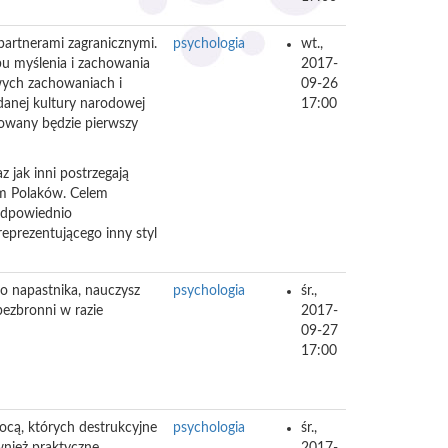
partnerami zagranicznymi.
psychologia
wt.,
bu myślenia i zachowania
2017-
wych zachowaniach i
09-26
 danej kultury narodowej
17:00
rowany będzie pierwszy
 jak inni postrzegają
zm Polaków. Celem
 odpowiednio
eprezentującego inny styl
go napastnika, nauczysz
psychologia
śr.,
 bezbronni w razie
2017-
09-27
17:00
cą, których destrukcyjne
psychologia
śr.,