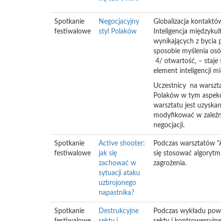
Spotkanie
Negocjacyjny
Globalizacja kontaktó
festiwalowe
styl Polaków
Inteligencja międzyku
wynikających z bycia
sposobie myślenia osó
4/ otwartość, – staje
element inteligencji 
Uczestnicy na warszta
Polaków w tym aspekc
warsztatu jest uzyska
modyfikować w zależno
negocjacji.
Spotkanie
Active shooter:
Podczas warsztatów "A
festiwalowe
jak się
się stosować algorytm 
zachować w
zagrożenia.
sytuacji ataku
uzbrojonego
napastnika?
Spotkanie
Destrukcyjne
Podczas wykładu powi