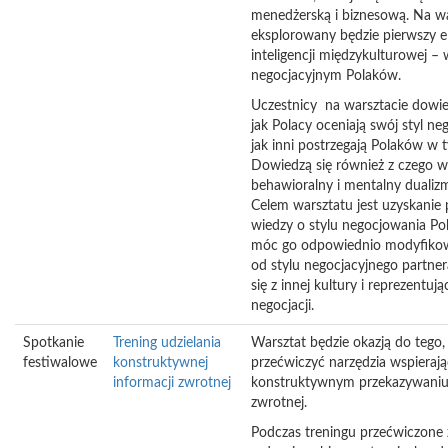
menedżerską i biznesową. Na wa
eksplorowany będzie pierwszy 
inteligencji międzykulturowej – 
negocjacyjnym Polaków.
Uczestnicy na warsztacie dowi
jak Polacy oceniają swój styl n
jak inni postrzegają Polaków w 
Dowiedzą się również z czego w
behawioralny i mentalny dualiz
Celem warsztatu jest uzyskanie 
wiedzy o stylu negocjowania Po
móc go odpowiednio modyfikow
od stylu negocjacyjnego partn
się z innej kultury i reprezentują
negocjacji.
Spotkanie
Trening udzielania
Warsztat będzie okazją do tego,
festiwalowe
konstruktywnej
przećwiczyć narzędzia wspieraj
informacji zwrotnej
konstruktywnym przekazywaniu 
zwrotnej.
Podczas treningu przećwiczone 