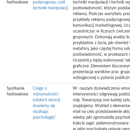
festiwalowe
podprogowa, czyli
techniki manipulacji i technik 
techniki manipulacji
podświadomość, którym poddany
reklamy. Podczas warsztatu pr
przykłady reklamy podprogowej
komunikacji marketingowej. Ucz
uczestniczyć w licznych ćwiczen
grupowych. Dokonają analizy li
przykładów z życia, jak równie
metafory, jako częstej formy od
podświadomość, w przekazach 
Uczestnicy będą wykonywać ta
graficzne. Elementem kluczowym
prezentacja wyników prac gru
wzbogaconej o pytania publiczn
Spotkanie
Czego o
W naszym doświadczeniu emocj
festiwalowe
różnorodności
intensywności odgrywają pods
ludzkich emocji
rolę. Towarzyszą one każdej sytua
dowiemy się
znajdujemy. Wykład z elementa
studiując
miał na celu przedstawienie akt
psychologię?
wiedzy jaki zgromadziła psychol
trakcie zajęć zademonstrowane
w jakie psychologia opisuje og