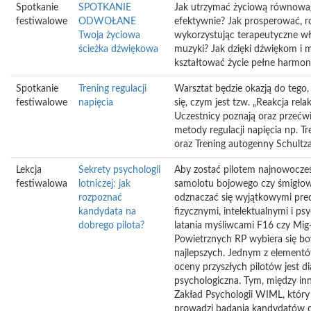
Spotkanie
SPOTKANIE
Jak utrzymać życiową równowag
festiwalowe
ODWOŁANE
efektywnie? Jak prosperować, r
Twoja życiowa
wykorzystując terapeutyczne wł
ścieżka dźwiękowa
muzyki? Jak dzięki dźwiękom i 
kształtować życie pełne harmoni
Spotkanie
Trening regulacji
Warsztat będzie okazją do tego,
festiwalowe
napięcia
się, czym jest tzw. „Reakcja rela
Uczestnicy poznają oraz przećw
metody regulacji napięcia np. T
oraz Trening autogenny Schultza
Lekcja
Sekrety psychologii
Aby zostać pilotem najnowocześ
festiwalowa
lotniczej: jak
samolotu bojowego czy śmigłow
rozpoznać
odznaczać się wyjątkowymi pre
kandydata na
fizycznymi, intelektualnymi i ps
dobrego pilota?
latania myśliwcami F16 czy Mig
Powietrznych RP wybiera się b
najlepszych. Jednym z element
oceny przyszłych pilotów jest d
psychologiczna. Tym, między inn
Zakład Psychologii WIML, który
prowadzi badania kandydatów 