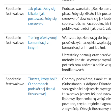
Spotkanie
Jak pisać, żeby się
Podczas warsztatu „Będzie pan
festiwalowe
klikało i jak
pisać, żeby się klikało i jak post
postować, żeby się
szerowało” dowiecie się jak bu
szerowało
społeczność na Facebooku, jak i
publikować treści i jak pisać, żeby
Spotkanie
Trening efektywnej
Warsztat będzie okazją do tego,
festiwalowe
komunikacji z
przećwiczyć narzędzia wspieraj
innymi
komunikacji z innymi ludźmi.
Uczestnicy poznają oraz przećw
metody konstruktywnego wyraż
potrzeb oraz radzenia sobie w s
konfliktowych.
Spotkanie
Tłuszcz, który boli?
Choroby podskórnej tkanki tłus
festiwalowe
O chorobach
(Subcutaneous Adipose Disorde
podskórnej tkanki
szczególności najczęściej wystę
tłuszczowej
tłuszczowy (znany też pod naz
lipidowy, lipedemia) są wciąż ni
poznane, często błędnie diagno
z otyłością. Obrzęk tłuszczowy