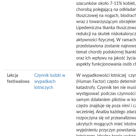
szacunków około 7-11% kobiet, i
chorobą polegającą na odkładani
tłuszczowej na nogach, biodrac
wraz z towarzyszącym obrzękiem
Lipedemiczna tkanka tłuszczowa
redukcji na skutek niskokalorycz
aktywności fizycznej. W ramac
przedstawiona zostanie najnow
temat chorób podskórnej tkanki
oraz ich wpływu na jakość życia
aspekty funkcjonowania osób c
Lekcja
Czynnik ludzki w
W wypadkowości lotniczej czyn
festiwalowa
wypadkach
(Human Factor) często determi
lotniczych
katastrofy. Czynnik ten nie mus
występować podczas czynności
samym działaniem pilotów w kok
często znajduje się poza nimi i 
wcześniej. Analiza każdego zdarz
rozpoczyna się od przeanalizow
ukrytych mogących mieć istotn
wyjaśnieniu przyczyn powstani