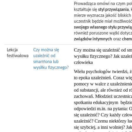
Prowadząca omówi na czym pole
kształtuje się
styl przywiązania
,
mierze wyznacza jakość bliskic
uczestnik będzie miał możliwoś
swojego własnego stylu przywią
również poruszone wątki dotyc
związków intymnych
oraz
chemi
Czy można się uzależnić od sm
Lekcja
Czy można się
wysiłku fizycznego? Jak uzale
festiwalowa
uzależnić od
smartfona lub
człowieka
wysiłku fizycznego?
Wielu psychologów twierdzi, 
to epoka uzależnień. Coraz wi
pomocy w walce z uzależnienie
od substancji, ale również od 
zachowań. Młodzież uczestnic
spotkaniu edukacyjnym
będzie
odpowiedzi m.in. na pytania:
się uzależnić? Czy każdy czło
uzależnić? Czemu niektórzy lud
się szybciej, a inni wolniej? Ja