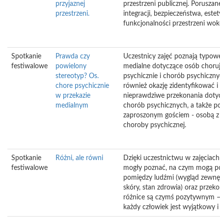
przyjaznej
przestrzeni publicznej. Porusza
przestrzeni.
integracji, bezpieczeństwa, estety
funkcjonalności przestrzeni wok
Spotkanie
Prawda czy
Uczestnicy zajęć poznają typow
festiwalowe
powielony
medialne dotyczące osób choru
stereotyp? Os.
psychicznie i chorób psychiczny
chore psychicznie
również okazję zidentyfikować 
w przekazie
nieprawdziwe przekonania dotyc
medialnym
chorób psychicznych, a także 
zaproszonym gościem - osobą 
choroby psychicznej.
Spotkanie
Różni, ale równi
Dzięki uczestnictwu w zajęciach
festiwalowe
mogły poznać, na czym mogą po
pomiędzy ludźmi (wygląd zewnęt
skóry, stan zdrowia) oraz przekon
różnice są czymś pozytywnym –
każdy człowiek jest wyjątkowy i