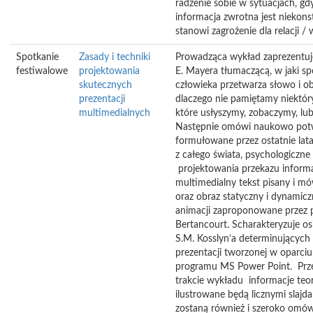
radzenie sobie w sytuacjach, gd
informacja zwrotna jest niekons
stanowi zagrożenie dla relacji /
Spotkanie
Zasady i techniki
Prowadząca wykład zaprezentuje 
festiwalowe
projektowania
E. Mayera tłumaczącą, w jaki 
skutecznych
człowieka przetwarza słowo i ob
prezentacji
dlaczego nie pamiętamy niektóry
multimedialnych
które usłyszymy, zobaczymy, lu
Następnie omówi naukowo potw
formułowane przez ostatnie lat
z całego świata, psychologiczn
projektowania przekazu informa
multimedialny tekst pisany i mó
oraz obraz statyczny i dynamic
animacji zaproponowane przez p
Bertancourt. Scharakteryzuje os
S.M. Kosslyn’a determinujących
prezentacji tworzonej w oparciu 
programu MS Power Point. Pr
trakcie wykładu informacje teo
ilustrowane będą licznymi slajd
zostaną również i szeroko omó