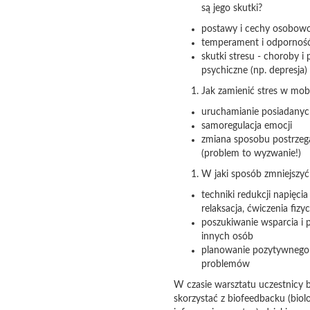
są jego skutki?
postawy i cechy osobowoś
temperament i odporność
skutki stresu - choroby i
psychiczne (np. depresja)
Jak zamienić stres w mobi
uruchamianie posiadany
samoregulacja emocji
zmiana sposobu postrzega
(problem to wyzwanie!)
W jaki sposób zmniejszyć 
techniki redukcji napięci
relaksacja, ćwiczenia fizy
poszukiwanie wsparcia i
innych osób
planowanie pozytywnego
problemów
W czasie warsztatu uczestnicy 
skorzystać z biofeedbacku (biol