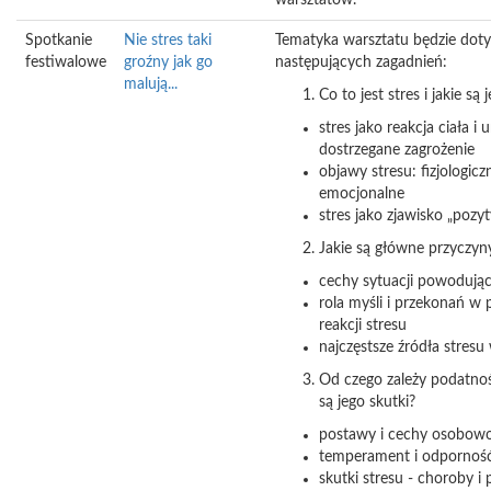
warsztatów.
Spotkanie
Nie stres taki
Tematyka warsztatu będzie doty
festiwalowe
groźny jak go
następujących zagadnień:
malują...
Co to jest stres i jakie są
stres jako reakcja ciała i
dostrzegane zagrożenie
objawy stresu: fizjologiczn
emocjonalne
stres jako zjawisko „poz
Jakie są główne przyczyn
cechy sytuacji powodując
rola myśli i przekonań w
reakcji stresu
najczęstsze źródła stresu
Od czego zależy podatność
są jego skutki?
postawy i cechy osobowoś
temperament i odporność
skutki stresu - choroby i