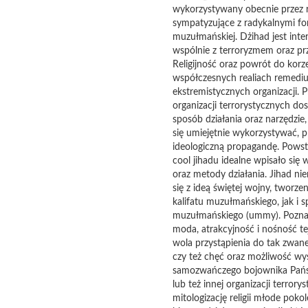
wykorzystywany obecnie przez r
sympatyzujące z radykalnymi for
muzułmańskiej. Dżihad jest int
wspólnie z terroryzmem oraz p
Religijność oraz powrót do korze
współczesnych realiach remedi
ekstremistycznych organizacji. P
organizacji terrorystycznych dos
sposób działania oraz narzędzie,
się umiejętnie wykorzystywać, 
ideologiczną propagandę. Powst
cool jihadu idealne wpisało się w
oraz metody działania. Jihad nie
się z ideą świętej wojny, tworzen
kalifatu muzułmańskiego, jak i 
muzułmańskiego (ummy). Pozn
moda, atrakcyjność i nośność te
wola przystąpienia do tak zwane
czy też chęć oraz możliwość wys
samozwańczego bojownika Pańs
lub też innej organizacji terrorys
mitologizację religii młode pokol