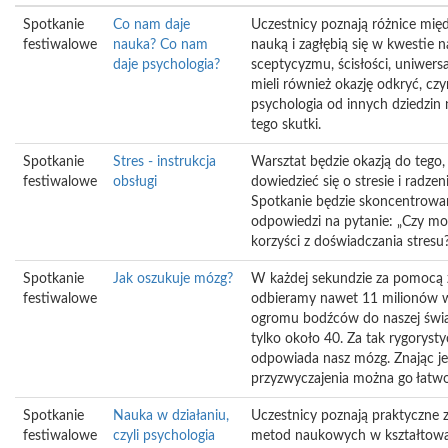
Spotkanie
Co nam daje
Uczestnicy poznają różnice międ
festiwalowe
nauka? Co nam
nauką i zagłębią się w kwestie
daje psychologia?
sceptycyzmu, ścisłości, uniwers
mieli również okazję odkryć, czy
psychologia od innych dziedzin n
tego skutki.
Spotkanie
Stres - instrukcja
Warsztat będzie okazją do tego,
festiwalowe
obsługi
dowiedzieć się o stresie i radzen
Spotkanie będzie skoncentrowa
odpowiedzi na pytanie: „Czy mo
korzyści z doświadczania stresu
Spotkanie
Jak oszukuje mózg?
W każdej sekundzie za pomocą
festiwalowe
odbieramy nawet 11 milionów w
ogromu bodźców do naszej świ
tylko około 40. Za tak rygorysty
odpowiada nasz mózg. Znając j
przyzwyczajenia można go łatwo
Spotkanie
Nauka w działaniu,
Uczestnicy poznają praktyczne 
festiwalowe
czyli psychologia
metod naukowych w kształtowan