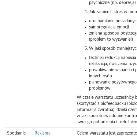
psychiczne (np. depresja)
Jak zamienić stres w mobi
uruchamianie posiadany
samoregulacja emocji
zmiana sposobu postrzega
(problem to wyzwanie!)
W jaki sposób zmniejszyć 
techniki redukcji napięci
relaksacja, ćwiczenia fizy
poszukiwanie wsparcia i
innych osób
planowanie pozytywnego
problemów
W czasie warsztatu uczestnicy 
skorzystać z biofeedbacku (biol
informacja zwrotna), dzięki cze
w jaki sposób świadomie kontr
swojego pobudzenia i rozluźnie
Spotkanie
Reklama
Celem warsztatu jest zaprezent