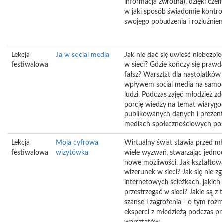
informacja zwrotna), dzięki cze
w jaki sposób świadomie kontr
swojego pobudzenia i rozluźnien
Lekcja
Ja w social media
Jak nie dać się uwieść niebezp
festiwalowa
w sieci? Gdzie kończy się prawd
fałsz? Warsztat dla nastolatków
wpływem social media na sam
ludzi. Podczas zajęć młodzież zd
porcję wiedzy na temat wiarygo
publikowanych danych i preze
mediach społecznościowych po
Lekcja
Moja cyfrowa
Wirtualny świat stawia przed m
festiwalowa
wizytówka
wiele wyzwań, stwarzając jednoc
nowe możliwości. Jak kształtow
wizerunek w sieci? Jak się nie z
internetowych ścieżkach, jakich
przestrzegać w sieci? Jakie są z
szanse i zagrożenia - o tym ro
eksperci z młodzieżą podczas p