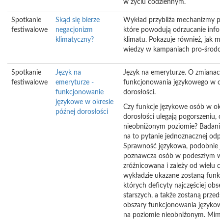
w życiu codziennym.
Spotkanie
Skąd się bierze
Wykład przybliża mechanizmy p
festiwalowe
negacjonizm
które powodują odrzucanie info
klimatyczny?
klimatu. Pokazuje również, jak 
wiedzy w kampaniach pro-środ
Spotkanie
Język na
Język na emeryturze. O zmiana
festiwalowe
emeryturze -
funkcjonowania językowego w o
funkcjonowanie
dorosłości.
językowe w okresie
Czy funkcje językowe osób w ok
późnej dorosłości
dorosłości ulegają pogorszeniu, 
nieobniżonym poziomie? Badani
na to pytanie jednoznacznej od
Sprawność językowa, podobnie 
poznawcza osób w podeszłym wi
zróżnicowana i zależy od wielu
wykładzie ukazane zostaną funk
których deficyty najczęściej obs
starszych, a także zostaną prze
obszary funkcjonowania języko
na poziomie nieobniżonym. Mi