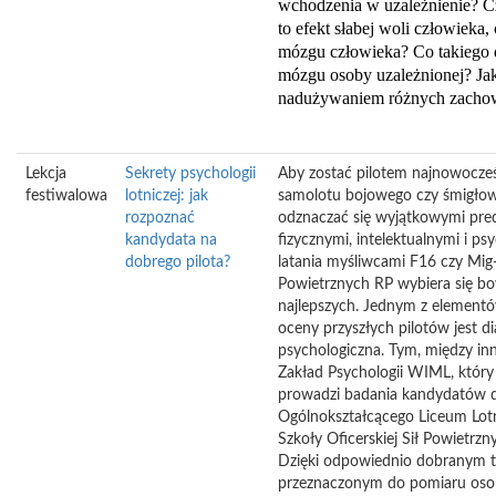
wchodzenia w uzależnienie? C
to efekt słabej woli człowieka
,
mózgu człowieka
? Co takiego 
mózgu osoby uzależnionej? Jak
nadużywaniem różnych zacho
Lekcja
Sekrety psychologii
Aby zostać pilotem najnowocześ
festiwalowa
lotniczej: jak
samolotu bojowego czy śmigłow
rozpoznać
odznaczać się wyjątkowymi pre
kandydata na
fizycznymi, intelektualnymi i ps
dobrego pilota?
latania myśliwcami F16 czy Mig
Powietrznych RP wybiera się b
najlepszych. Jednym z element
oceny przyszłych pilotów jest d
psychologiczna. Tym, między inn
Zakład Psychologii WIML, który
prowadzi badania kandydatów 
Ogólnokształcącego Liceum Lotn
Szkoły Oficerskiej Sił Powietrzn
Dzięki odpowiednio dobranym 
przeznaczonym do pomiaru oso