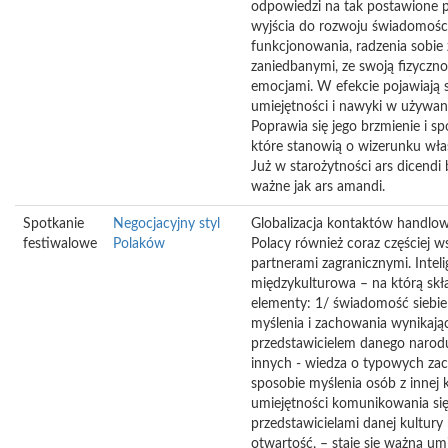
odpowiedzi na tak postawione p
wyjścia do rozwoju świadomośc
funkcjonowania, radzenia sobie
zaniedbanymi, ze swoją fizycznoś
emocjami. W efekcie pojawiają 
umiejętności i nawyki w używan
Poprawia się jego brzmienie i s
które stanowią o wizerunku właś
Już w starożytności ars dicendi
ważne jak ars amandi.
Spotkanie
Negocjacyjny styl
Globalizacja kontaktów handlo
festiwalowe
Polaków
Polacy również coraz częściej w
partnerami zagranicznymi. Inteli
międzykulturowa – na którą skła
elementy: 1/ świadomość siebie
myślenia i zachowania wynikają
przedstawicielem danego naro
innych - wiedza o typowych za
sposobie myślenia osób z innej 
umiejętności komunikowania się
przedstawicielami danej kultur
otwartość, – staje się ważną um