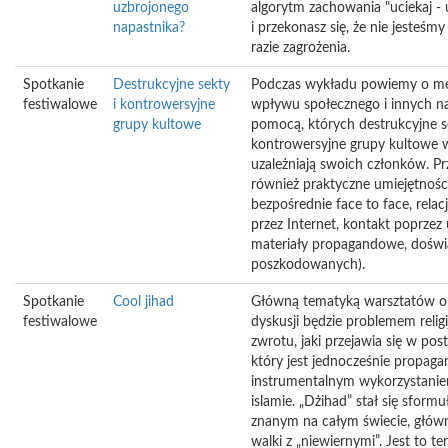
uzbrojonego
algorytm zachowania "uciekaj - u
napastnika?
i przekonasz się, że nie jesteśm
razie zagrożenia.
Spotkanie
Destrukcyjne sekty
Podczas wykładu powiemy o m
festiwalowe
i kontrowersyjne
wpływu społecznego i innych na
grupy kultowe
pomocą, których destrukcyjne s
kontrowersyjne grupy kultowe w
uzależniają swoich członków. P
również praktyczne umiejętności
bezpośrednie face to face, rela
przez Internet, kontakt poprzez u
materiały propagandowe, doświ
poszkodowanych).
Spotkanie
Cool jihad
Główną tematyką warsztatów or
festiwalowe
dyskusji będzie problemem relig
zwrotu, jaki przejawia się w post
który jest jednocześnie propaga
instrumentalnym wykorzystaniem
islamie. „Dżihad” stał się sfor
znanym na całym świecie, główn
walki z „niewiernymi”. Jest to te