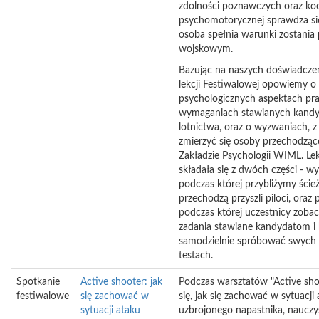
zdolności poznawczych oraz koo
psychomotorycznej sprawdza si
osoba spełnia warunki zostania 
wojskowym.
Bazując na naszych doświadcze
lekcji Festiwalowej opowiemy o
psychologicznych aspektach prac
wymaganiach stawianych kand
lotnictwa, oraz o wyzwaniach, z
zmierzyć się osoby przechodząc
Zakładzie Psychologii WIML. Lek
składała się z dwóch części - w
podczas której przybliżymy ście
przechodzą przyszli piloci, oraz
podczas której uczestnicy zoba
zadania stawiane kandydatom i
samodzielnie spróbować swych 
testach.
Spotkanie
Active shooter: jak
Podczas warsztatów "Active sho
festiwalowe
się zachować w
się, jak się zachować w sytuacji
sytuacji ataku
uzbrojonego napastnika, nauczy