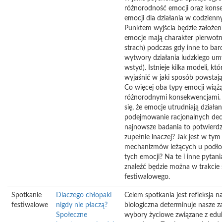
różnorodność emocji oraz kons
emocji dla działania w codzienn
Punktem wyjścia będzie założen
emocje mają charakter pierwotny
strach) podczas gdy inne to bar
wytwory działania ludzkiego um
wstyd). Istnieje kilka modeli, kt
wyjaśnić w jaki sposób powstają 
Co więcej oba typy emocji wiążą
różnorodnymi konsekwencjami.
się, że emocje utrudniają działani
podejmowanie racjonalnych decy
najnowsze badania to potwierdz
zupełnie inaczej? Jak jest w tym
mechanizmów leżących u podło
tych emocji? Na te i inne pytan
znaleźć będzie można w trakcie
festiwalowego.
Spotkanie
Dlaczego chłopaki
Celem spotkania jest refleksja n
festiwalowe
nigdy nie płaczą?
biologiczna determinuje nasze z
Społeczne
wybory życiowe związane z eduk