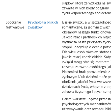
slajdów, które ze względu na swo
zawarte w nich błędy odegrały 
życiu współczesnego społeczeń
Spotkanie
Psychologia bliskich
Bliskie związki, a w szczególnośc
festiwalowe
związków
romantyczne, są jednym z ważni
obszarów naszego funkcjonowan
Jakość relacji partnerskich niej
wyznacza nasze priorytety życi
stopniu decyduje o ocenie pozi
Dla wielu osób również istotne
jakość relacji rodzicielskich. Sa
związki mogą stać się motorem
rozwoju zarówno osobistego, ja
Natomiast brak porozumienia z
życiowym i/lub dziećmi może pr
obniżenia jakości życia we wszy
dziedzinach życia, włącznie z p
zdrowia fizycznego i psychiczne
Celem warsztatu będzie przedst
psychologicznych mechanizmó
utrzymywania oraz rozpadu blis