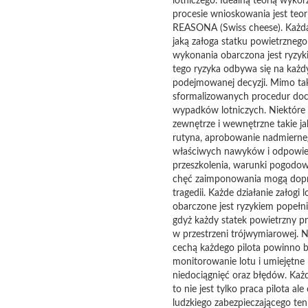
lotniczego. Idealną teorią wyk
procesie wnioskowania jest teo
REASONA (Swiss cheese). Każda 
jaką załoga statku powietrzneg
wykonania obarczona jest ryzy
tego ryzyka odbywa się na każ
podejmowanej decyzji. Mimo ta
sformalizowanych procedur doc
wypadków lotniczych. Niektóre 
zewnętrze i wewnętrzne takie ja
rutyna, aprobowanie nadmierneg
właściwych nawyków i odpowie
przeszkolenia, warunki pogodowe
chęć zaimponowania mogą dop
tragedii. Każde działanie załogi l
obarczone jest ryzykiem popełn
gdyż każdy statek powietrzny pr
w przestrzeni trójwymiarowej. N
cechą każdego pilota powinno 
monitorowanie lotu i umiejętne
niedociągnięć oraz błędów. Każd
to nie jest tylko praca pilota al
ludzkiego zabezpieczającego ten 