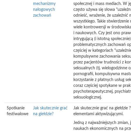
mechanizmy
społecznej i mass mediach. W 
nałogowych
często używa się słowa "uzależn
zachowań
odnieść, wrażenie, że uzależnić
wszystkiego. Takie stwierdzenie 
wiele kontrowersji w środowis
i naukowych. Czy jest ono praw
intrygującą (i istotną społecznie
problematycznych zachowań op
częściej w kategoriach "uzależni
kompulsywne zachowania seksua
przez pacjentów trudności z kon
seksualnych (tj. wielogodzinne o
pornografii, kompulsywna mastu
korzystanie z płatnych usług se
coraz częściej spotykane w prak
psychoterapeutycznej, psychiatr
seksuologicznej.
Spotkanie
Jak skutecznie grać
Jak skutecznie grać na giełdzie 
festiwalowe
na giełdzie?
elementami aktywizującymi.
Jedną z najważniejszych zmian, j
naukach ekonomicznych na prze