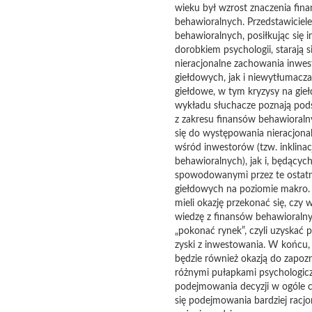
wieku był wzrost znaczenia fin
behawioralnych. Przedstawiciel
behawioralnych, posiłkując się 
dorobkiem psychologii, starają s
nieracjonalne zachowania inwe
giełdowych, jak i niewytłumacz
giełdowe, w tym kryzysy na gieł
wykładu słuchacze poznają pod
z zakresu finansów behawioral
się do występowania nieracjon
wśród inwestorów (tzw. inklinacj
behawioralnych), jak i, będącyc
spowodowanymi przez te ostatni
giełdowych na poziomie makro.
mieli okazję przekonać się, czy 
wiedzę z finansów behawioralny
„pokonać rynek”, czyli uzyskać 
zyski z inwestowania. W końcu,
będzie również okazją do zapozn
różnymi pułapkami psychologic
podejmowania decyzji w ogóle 
się podejmowania bardziej racjo