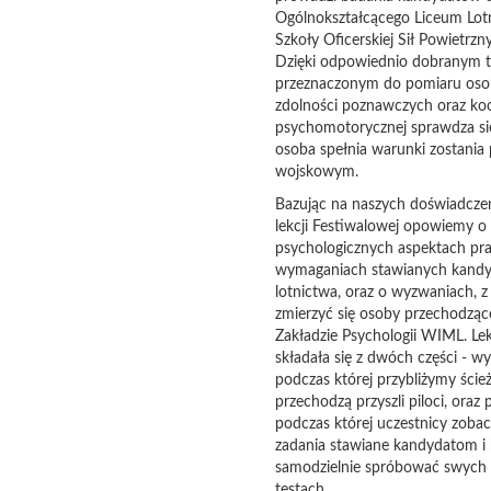
Ogólnokształcącego Liceum Lotn
Szkoły Oficerskiej Sił Powietrzn
Dzięki odpowiednio dobranym 
przeznaczonym do pomiaru oso
zdolności poznawczych oraz koo
psychomotorycznej sprawdza si
osoba spełnia warunki zostania 
wojskowym.
Bazując na naszych doświadcze
lekcji Festiwalowej opowiemy o
psychologicznych aspektach prac
wymaganiach stawianych kand
lotnictwa, oraz o wyzwaniach, z
zmierzyć się osoby przechodząc
Zakładzie Psychologii WIML. Lek
składała się z dwóch części - w
podczas której przybliżymy ście
przechodzą przyszli piloci, oraz
podczas której uczestnicy zoba
zadania stawiane kandydatom i
samodzielnie spróbować swych 
testach.