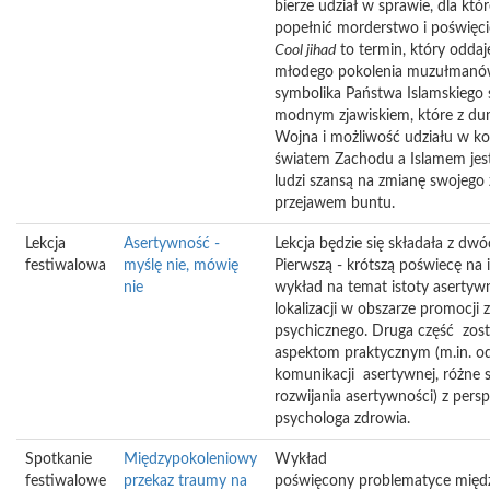
bierze udział w sprawie, dla któr
popełnić morderstwo i poświęcić
Cool jihad
to termin, który oddaj
młodego pokolenia muzułmanów
symbolika Państwa Islamskiego s
modnym zjawiskiem, które z du
Wojna i możliwość udziału w ko
światem Zachodu a Islamem jes
ludzi szansą na zmianę swojego 
przejawem buntu.
Lekcja
Asertywność -
Lekcja będzie się składała z dwó
festiwalowa
myślę nie, mówię
Pierwszą - krótszą poświecę na
nie
wykład na temat istoty asertywn
lokalizacji w obszarze promocji 
psychicznego. Druga część zos
aspektom praktycznym (m.in. od
komunikacji asertywnej, różne
rozwijania asertywności) z per
psychologa zdrowia.
Spotkanie
Międzypokoleniowy
Wykład
festiwalowe
przekaz traumy na
poświęcony problematyce międ