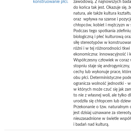
konstruowanie płci.
zawodową. Z najnowszych badań
do końca tak jest. Okazuje się, ż
natura, ale także kultura kształt
oraz wpływa na szanse i pozycj
chłopców, kobiet i mężczyzn w 
Podczas tego spotkania zdefini
biologiczną i płeć kulturową o
siłę stereotypów w konstruowani
różni i w tej różnorodności tkwi 
ekonomiczna: innowacyjność i 
Współczesny człowiek w coraz
stopniu staje się androgyniczny, 
cechy lub wykonuje prace, któr
obu płci. Deterministyczne pode
ogranicza wolność jednostki - 
w których może czuć się jak zam
to nie z własnej woli, ale tylko d
urodziła się chłopcem lub dzie
Przekonanie o tzw. naturalnym c
jest dzisiaj uznawane za stereot
nieuzasadnione w świetle współc
i badań nad kulturą.