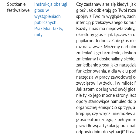
Spotkanie
Instrukcja obsługi
Czy zastanawiałeś się kiedyś, ja
festiwalowe
głosu w
głos? Jak odbierają go Twoi roz
wystąpieniach
spójny z Twoim wyglądem, zac
publicznych.
intencją przekazywanego komun
Praktyka: fakty,
Każdy z nas ma niepowtarzalny, 
mity
określony głos – jak tęczówka oka
papilarne. Jednocześnie głos ni
raz na zawsze. Możemy nad ni
zmieniać jego brzmienie, doskon
zmieniamy i doskonalimy siebie.
zaniedbanie głosu jako narzędz
funkcjonowania, a dla wielu p
narzędzia w pracy zawodowej o
zwycięstw i w życiu, i w miłości”
Jak zatem obsługiwać swój głos
nie tylko jego mocne strony, lec
opory stanowiące hamulec do p
organicznej emisji? Co sprzyja, 
krępuje, czy wręcz uniemożliwi
głosu eufonicznego, z pełnym 
prawidłową artykulacją oraz na
odpowiednim do sytuacji? Posz