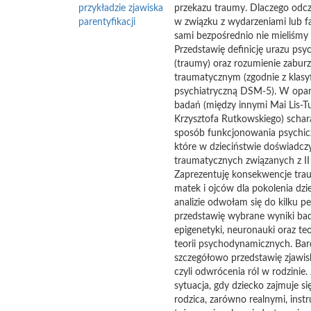
przykładzie zjawiska
przekazu traumy. Dlaczego od
parentyfikacji
w związku z wydarzeniami lub fa
sami bezpośrednio nie mieliśmy 
Przedstawię definicję urazu psy
(traumy) oraz rozumienie zaburz
traumatycznym (zgodnie z klasyf
psychiatryczną DSM-5). W opar
badań (między innymi Mai Lis-Tur
Krzysztofa Rutkowskiego) schar
sposób funkcjonowania psychic
które w dzieciństwie doświadcz
traumatycznych związanych z II
Zaprezentuję konsekwencje tra
matek i ojców dla pokolenia dz
analizie odwołam się do kilku p
przedstawię wybrane wyniki ba
epigenetyki, neuronauki oraz teo
teorii psychodynamicznych. Bard
szczegółowo przedstawię zjawisk
czyli odwrócenia ról w rodzinie. 
sytuacja, gdy dziecko zajmuje s
rodzica, zarówno realnymi, inst