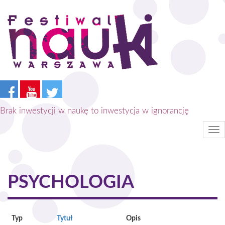
Przejdź
do
treści
Brak inwestycji w naukę to inwestycja w ignorancję
Tog
nav
PSYCHOLOGIA
Typ
Tytuł
Opis