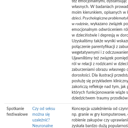
też emocjonalnymi, dystansując
własnych. W badaniach prowa
moim kierunkiem, opisanych w 
dzieci. Psychologiczna problematy
w rodzinie
, wykazano związek p
emocjonalnym odwróceniem ról 
w dzieciństwie i depresją w doro
Uzyskaliśmy także wyniki wskaz
połączenie parentyfikacji z zabu
wegetatywnymi i z odczuwaniem
Ujawniliśmy też związek pomię
ról w relacji z rodzicami w dzieci
zaburzeniami obrazu własnego c
dorosłości. Dla ilustracji przeds
posłużę się przykładem klinicz
zakończą refleksje nad tym, ja
których funkcjonowanie wiąże s
dziedzictwem traumy przodków
Spotkanie
Czy od seksu
Koncepcja uzależnienia od czynn
festiwalowe
można się
np. granie w gry komputerowe, o
uzależnić?
robienie zakupów czy uprawiani
Neuronalne
zyskała bardzo dużą popularno