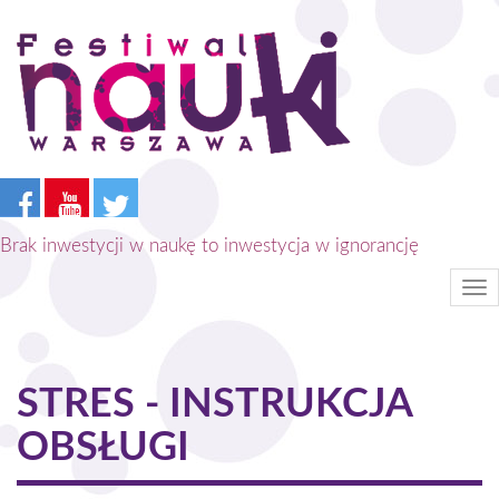
Przejdź
do
treści
Brak inwestycji w naukę to inwestycja w ignorancję
Tog
nav
STRES - INSTRUKCJA
OBSŁUGI