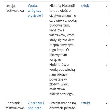
Lekcja
Woda:
Historia Holandii
sztuka
festiwalowa
wróg czy
to opowieść o
przyjaciel?
ciągłym zmaganiu
człowieka z wodą,
budowie tam,
kanałów i
wiatraków, które
stały się znakiem
rozpoznawczym
tego kraju. O
niezwykłym
związku
Holendrów z
wodą opowiedzą
nam obrazy
powstałe w
złotym wieku
malarstwa
niderlandzkiego.
Spotkanie
Z prądem i
Przedstawione na
sztuka
festiwalowe
pod prąd
obrazach pejzaże