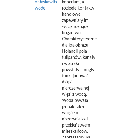
obłaskawiła
imperium, a
wodę
rozległe kontakty
handlowe
zapewniały im
wciąż rosnące
bogactwo.
Charakterystyczne
dla krajobrazu
Holandii pola
tulipanów, kanały
i wiatraki
powstały i mogły
funkcjonować
dzięki
nierozerwalnej
więzi z wodą.
Woda bywała
jednak także
wrogiem,
niszczycielką i
przekleństwem
mieszkańców.
Zapraszamy na