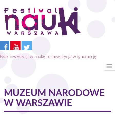
Przejdź
do
treści
Brak inwestycji w naukę to inwestycja w ignorancję
Tog
nav
MUZEUM NARODOWE
W WARSZAWIE