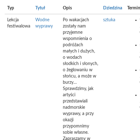
Typ
Tytuł
Opis
Dziedzina
Termi
Lekcja
Wodne
Po wakacjach
sztuka
festiwalowa
wyprawy
zostały nam
przyjemne
wspomnienia o
podróżach
małych i dużych,
o wodach
słodkich i słonych,
o żeglowaniu w
słońcu, a może w
burzy…
Sprawdzimy, jak
artyści
przedstawiali
nadmorskie
wyprawy, a przy
okazji
przypomnimy
sobie własne.
Zapraszamy w