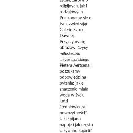
sztuki, zarówno
religijnych, jak i
rodzajowych.
Przekonamy się o
tym, zwiedzając
Galerię Sztuki
Dawnej.
Przyjrzymy się
obrazowi
Czyny
miłosierdzia
chrześcijańskiego
Pietera Aertsena i
poszukamy
odpowiedzi na
pytania: jakie
znaczenie miała
woda w życiu
ludzi
średniowiecza i
nowożytności?
Jakie pijano
napoje i jak często
zażywano kąpieli?