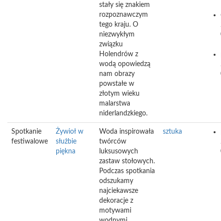
stały się znakiem
rozpoznawczym
tego kraju. O
niezwykłym
związku
Holendrów z
wodą opowiedzą
nam obrazy
powstałe w
złotym wieku
malarstwa
niderlandzkiego.
Spotkanie
Żywioł w
Woda inspirowała
sztuka
festiwalowe
służbie
twórców
piękna
luksusowych
zastaw stołowych.
Podczas spotkania
odszukamy
najciekawsze
dekoracje z
motywami
wodnymi.