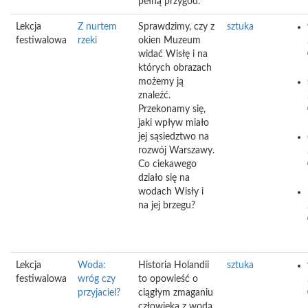
pełną przygód.
Lekcja
Z nurtem
Sprawdzimy, czy z
sztuka
festiwalowa
rzeki
okien Muzeum
widać Wisłę i na
których obrazach
możemy ją
znaleźć.
Przekonamy się,
jaki wpływ miało
jej sąsiedztwo na
rozwój Warszawy.
Co ciekawego
działo się na
wodach Wisły i
na jej brzegu?
Lekcja
Woda:
Historia Holandii
sztuka
festiwalowa
wróg czy
to opowieść o
przyjaciel?
ciągłym zmaganiu
człowieka z wodą,