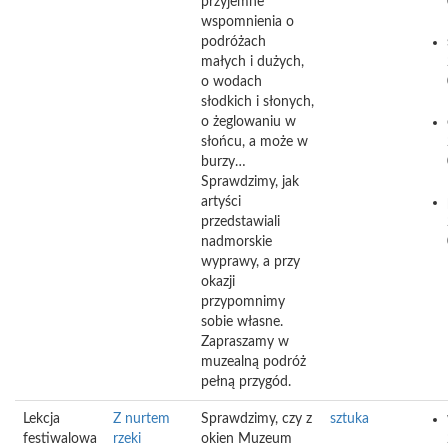
przyjemne
wspomnienia o
podróżach
małych i dużych,
o wodach
słodkich i słonych,
o żeglowaniu w
słońcu, a może w
burzy…
Sprawdzimy, jak
artyści
przedstawiali
nadmorskie
wyprawy, a przy
okazji
przypomnimy
sobie własne.
Zapraszamy w
muzealną podróż
pełną przygód.
Lekcja
Z nurtem
Sprawdzimy, czy z
sztuka
festiwalowa
rzeki
okien Muzeum