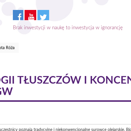
Brak inwestycji w naukę to inwestycja w ignorancję
ota Róża
GII TŁUSZCZÓW I KONC
GW
uczestnicy poznają tradycyjne i niekonwencjonalne surowce olejarskie. Bi