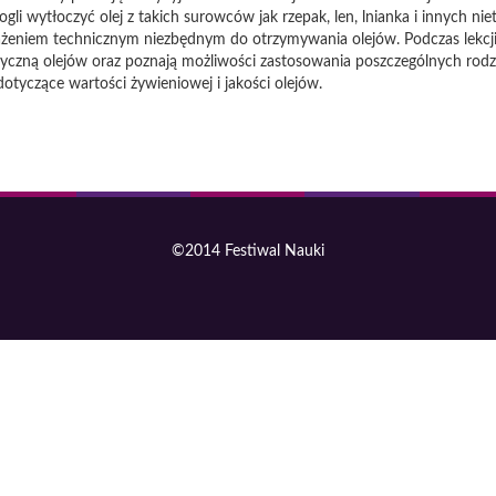
gli wytłoczyć olej z takich surowców jak rzepak, len, lnianka i innych n
eniem technicznym niezbędnym do otrzymywania olejów. Podczas lekcji 
czną olejów oraz poznają możliwości zastosowania poszczególnych rodz
dotyczące wartości żywieniowej i jakości olejów.
©2014 Festiwal Nauki