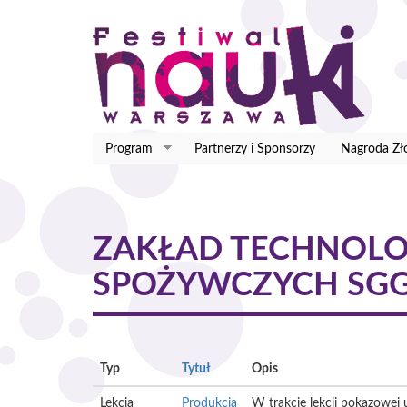
Przejdź
do
treści
Program
Partnerzy i Sponsorzy
Nagroda Zł
ZAKŁAD TECHNOLO
SPOŻYWCZYCH SG
Typ
Tytuł
Opis
Lekcja
Produkcja
W trakcie lekcji pokazowej 