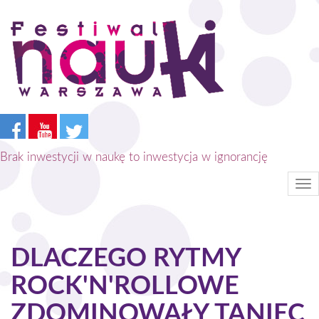
Przejdź
do
treści
Brak inwestycji w naukę to inwestycja w ignorancję
Tog
nav
DLACZEGO RYTMY
ROCK'N'ROLLOWE
ZDOMINOWAŁY TANIEC