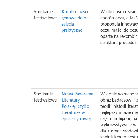
Spotkanie
Krople i maści
W obecnym czasie p
festiwalowe
genowe do oczu-
chorób oczu, a tak
zajęcia
proponują innowacyj
praktyczne
oczu, maści do ocz
oparte na rekombi
strukturą procedur
Spotkanie
Nowa Panorama
W dobie wszechobec
festiwalowe
Literatury
obraz badaczowi lit
Polskiej, czyli o
teorii i historii l
literaturze w
najlepszym razie ni
epoce cyfrowej
często odbija się na
wykorzystywane w ta
dla których środowi
spełniającą te post