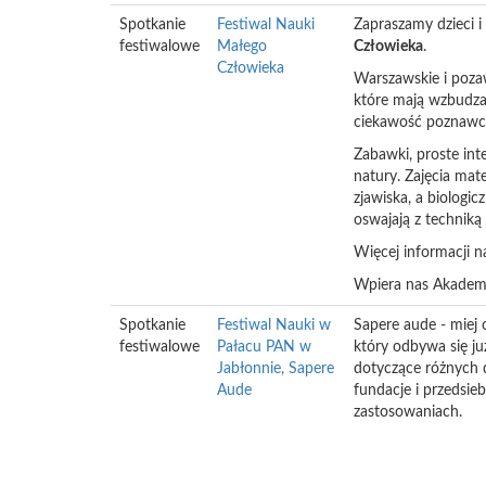
Spotkanie
Festiwal Nauki
Zapraszamy dzieci 
festiwalowe
Małego
Człowieka
.
Człowieka
Warszawskie i pozaw
które mają wzbudzać
ciekawość poznawc
Zabawki, proste in
natury. Zajęcia mat
zjawiska, a biologi
oswajają z techniką
Więcej informacji na
Wpiera nas Akadem
Spotkanie
Festiwal Nauki w
Sapere aude - miej
festiwalowe
Pałacu PAN w
który odbywa się ju
Jabłonnie, Sapere
dotyczące różnych d
Aude
fundacje i przedsie
zastosowaniach.