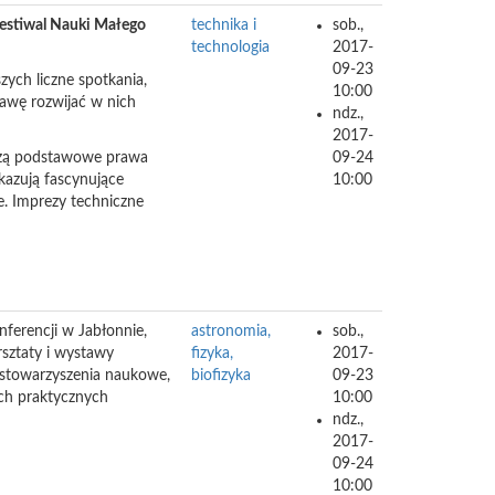
estiwal Nauki Małego
technika i
sob.,
technologia
2017-
09-23
zych liczne spotkania,
10:00
bawę rozwijać w nich
ndz.,
2017-
aczą podstawowe prawa
09-24
kazują fascynujące
10:00
e. Imprezy techniczne
ferencji w Jabłonnie,
astronomia,
sob.,
rsztaty i wystawy
fizyka,
2017-
, stowarzyszenia naukowe,
biofizyka
09-23
ich praktycznych
10:00
ndz.,
2017-
09-24
10:00