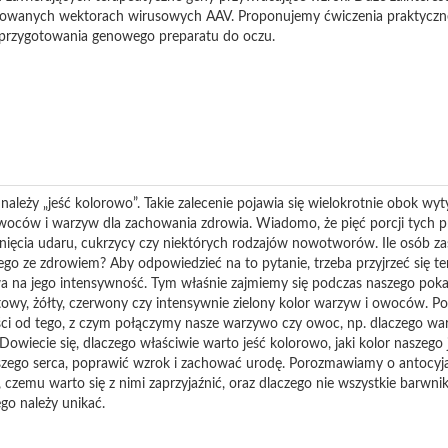
nowanych wektorach wirusowych AAV. Proponujemy ćwiczenia praktyczn
 przygotowania genowego preparatu do oczu.
 należy „jeść kolorowo”. Takie zalecenie pojawia się wielokrotnie obok w
owoców i warzyw dla zachowania zdrowia. Wiadomo, że pięć porcji tych p
nięcia udaru, cukrzycy czy niektórych rodzajów nowotworów. Ile osób zas
go ze zdrowiem? Aby odpowiedzieć na to pytanie, trzeba przyjrzeć się tem
ywa na jego intensywność. Tym właśnie zajmiemy się podczas naszego po
letowy, żółty, czerwony czy intensywnie zielony kolor warzyw i owoców. P
ści od tego, z czym połączymy nasze warzywo czy owoc, np. dlaczego war
Dowiecie się, dlaczego właściwie warto jeść kolorowo, jaki kolor naszego 
ego serca, poprawić wzrok i zachować urodę
. Porozmawiamy o antocyja
m, czemu warto się z nimi zaprzyjaźnić, oraz dlaczego nie wszystkie barw
ego należy unikać.