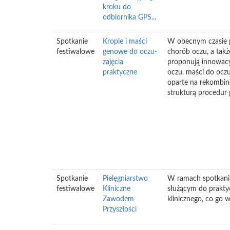
kroku do
odbiornika GPS...
Spotkanie
Krople i maści
W obecnym czasie p
festiwalowe
genowe do oczu-
chorób oczu, a tak
zajęcia
proponują innowacyj
praktyczne
oczu, maści do ocz
oparte na rekombi
strukturą procedur
Spotkanie
Pielęgniarstwo
W ramach spotkania
festiwalowe
Kliniczne
służącym do praktyc
Zawodem
klinicznego, co go wy
Przyszłości