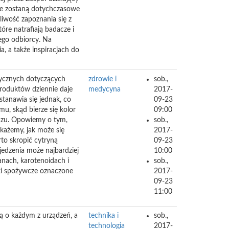
ane zostaną dotychczasowe
liwość zapoznania się z
óre natrafiają badacze i
ego odbiorcy. Na
a, a także inspiracjach do
ytycznych dotyczących
zdrowie i
sob.,
roduktów dziennie daje
medycyna
2017-
tanawia się jednak, co
09-23
u, skąd bierze się kolor
09:00
kazu. Opowiemy o tym,
sob.,
okażemy, jak może się
2017-
to skropić cytryną
09-23
jedzenia może najbardziej
10:00
nach, karotenoidach i
sob.,
niki spożywcze oznaczone
2017-
09-23
11:00
ą o każdym z urządzeń, a
technika i
sob.,
technologia
2017-