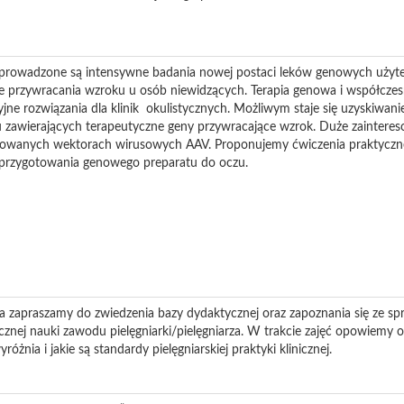
rowadzone są intensywne badania nowej postaci leków genowych użyte
że przywracania wzroku u osób niewidzących. Terapia genowa i współcze
ne rozwiązania dla klinik okulistycznych. Możliwym staje się uzyskiwani
u zawierających terapeutyczne geny przywracające wzrok. Duże zaintere
nowanych wektorach wirusowych AAV. Proponujemy ćwiczenia praktyczn
 przygotowania genowego preparatu do oczu.
 zapraszamy do zwiedzenia bazy dydaktycznej oraz zapoznania się ze 
znej nauki zawodu pielęgniarki/pielęgniarza. W trakcie zajęć opowiemy o
różnia i jakie są standardy pielęgniarskiej praktyki klinicznej.