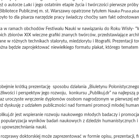
eż o autorze
Lalki
i jego ostatnim etapie życia i twórczości pierwsze próby
bliotece Publicznej m. st. Warszawy opatrzone tytułem
Nauka Prusa pisa
było to dla pisarza narzędzie pracy świadczy choćby sam fakt odnotowan
 w ramach obchodów Festiwalu Nauki w nawiązaniu do Roku Wisły- "Wi
ch zbiorów XIX wieczne grafiki znanych twórców, przedstawiające archite
ne w różnych technikach stalorytu, miedziorytu i litografii. Prezentacji 
żna będzie zaprojektować niewielkiego formatu plakat, którego tematem 
bejmie krótką prezentację sposobu działania „Biuletynu Polonistyczneg
żliwości i perspektyw jego rozwoju, konkursu „Publikuj.dr” na najlepszą 
oraz uroczyste wręczenie dyplomów osobom nagrodzonym w pierwszej edy
eż dyskusję z udziałem publiczności nad formami promocji młodej humani
likuj.dr jest wspieranie rozwoju naukowego młodych badaczy i promocja 
 popularyzacja wyników badań naukowych z dziedzin humanistycznych i 
u upowszechniania nauki.
 rozprawy doktorskiej może zaprezentować w formie opisu, prezentacji, fi