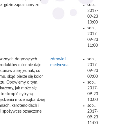
e gdzie zapoznamy ze
sob.,
2017-
09-23
10:00
sob.,
2017-
09-23
11:00
ytycznych dotyczących
zdrowie i
sob.,
roduktów dziennie daje
medycyna
2017-
tanawia się jednak, co
09-23
u, skąd bierze się kolor
09:00
kazu. Opowiemy o tym,
sob.,
okażemy, jak może się
2017-
to skropić cytryną
09-23
jedzenia może najbardziej
10:00
nach, karotenoidach i
sob.,
niki spożywcze oznaczone
2017-
09-23
11:00