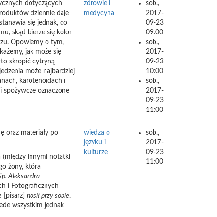
ytycznych dotyczących
zdrowie i
sob.,
roduktów dziennie daje
medycyna
2017-
tanawia się jednak, co
09-23
u, skąd bierze się kolor
09:00
kazu. Opowiemy o tym,
sob.,
okażemy, jak może się
2017-
to skropić cytryną
09-23
jedzenia może najbardziej
10:00
nach, karotenoidach i
sob.,
niki spożywcze oznaczone
2017-
09-23
11:00
ę oraz materiały po
wiedza o
sob.,
języku i
2017-
kulturze
09-23
 (między innymi notatki
11:00
go żony, która
śp. Aleksandra
h i Fotograficznych
e
[pisarz]
nosił przy sobie
.
rzede wszystkim jednak