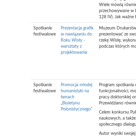
Wiele mówią równi
przechowywane w Bi
128 IV). Jak ważne 
Spotkanie
Prezentacja grafik
Muzeum Drukarstwa
festiwalowe
w nawiązaniu do
prezentować ze swoi
Roku Wisły -
rzekę Wisłę, wykona
warsztaty z
podczas których mo
projektowania
Spotkanie
Promocja młodej
Program spotkania o
festiwalowe
humanistyki na
funkcjonalności, mo
łamach
pracy doktorskiej 
„Biuletynu
Przewidziano równi
Polonistycznego”
Celem konkursu Pub
naukowych, a także
społecznego dialog
Autor wyniki swojej