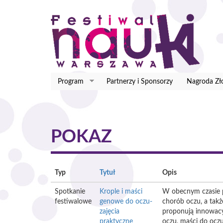
Przejdź
do
treści
Program
Partnerzy i Sponsorzy
Nagroda Zł
POKAZ
Typ
Tytuł
Opis
Spotkanie
Krople i maści
W obecnym czasie p
festiwalowe
genowe do oczu-
chorób oczu, a tak
zajęcia
proponują innowacyj
praktyczne
oczu, maści do ocz