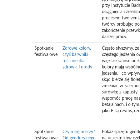
przy Instytucie Ba
osiągnięcia i zreal
procesem tworzenia 
twórcy próbując po
zakończenie przewid
dalszej pracy.
Spotkanie
Zdrowe kolory,
Często słyszymy, że
festiwalowe
czyli barwniki
częstego jedzenia 
roślinne dla
większe szanse unik
zdrowia i urody
kolory mają wspólne
jedzenia, i co wpł
skąd bierze się fio
zmieniać w zależno
surówkę z kapusty. 
wspomóc pracę nasz
betalainach, i o ty
jako E są czymś, cz
Spotkanie
Czym się mierzy?
Pokaz sprzętu geode
festiwalowe
Od geodezyjnego
na uczestników cze