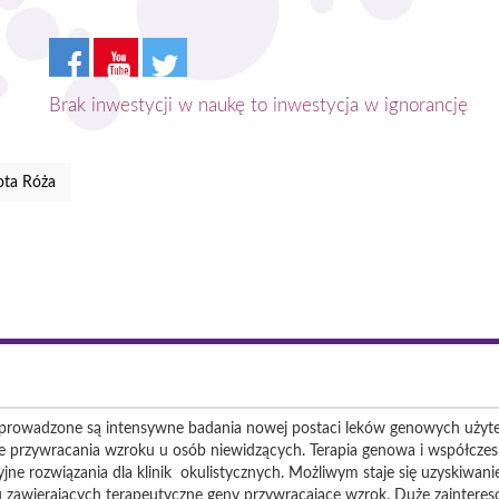
Brak inwestycji w naukę to inwestycja w ignorancję
ota Róża
rowadzone są intensywne badania nowej postaci leków genowych użyte
że przywracania wzroku u osób niewidzących. Terapia genowa i współcze
ne rozwiązania dla klinik okulistycznych. Możliwym staje się uzyskiwani
u zawierających terapeutyczne geny przywracające wzrok. Duże zaintere