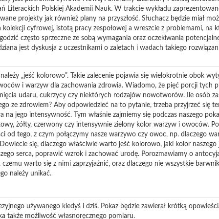
dań Literackich Polskiej Akademii Nauk. W trakcie wykładu zaprezentow
izowane projekty jak również plany na przyszłość. Słuchacz będzie miał moż
kolekcji cyfrowej, istotą pracy zespołowej a wreszcie z problemami, na kt
godzić często sprzeczne ze sobą wymagania oraz oczekiwania potencjaln
ziana jest dyskusja z uczestnikami o zaletach i wadach takiego rozwiązani
 należy „jeść kolorowo”. Takie zalecenie pojawia się wielokrotnie obok w
owoców i warzyw dla zachowania zdrowia. Wiadomo, że pięć porcji tych p
nięcia udaru, cukrzycy czy niektórych rodzajów nowotworów. Ile osób zas
go ze zdrowiem? Aby odpowiedzieć na to pytanie, trzeba przyjrzeć się tem
ywa na jego intensywność. Tym właśnie zajmiemy się podczas naszego po
letowy, żółty, czerwony czy intensywnie zielony kolor warzyw i owoców. P
ści od tego, z czym połączymy nasze warzywo czy owoc, np. dlaczego war
Dowiecie się, dlaczego właściwie warto jeść kolorowo, jaki kolor naszego 
ego serca, poprawić wzrok i zachować urodę
. Porozmawiamy o antocyja
m, czemu warto się z nimi zaprzyjaźnić, oraz dlaczego nie wszystkie barw
ego należy unikać.
zyjnego używanego kiedyś i dziś. Pokaz będzie zawierał krótką opowieści
ka także możliwość własnoręcznego pomiaru.