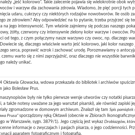
 należy „jeść kolorowo”. Takie zalecenie pojawia się wielokrotnie obok w
owoców i warzyw dla zachowania zdrowia. Wiadomo, że pięć porcji tych p
nięcia udaru, cukrzycy czy niektórych rodzajów nowotworów. Ile osób zas
go ze zdrowiem? Aby odpowiedzieć na to pytanie, trzeba przyjrzeć się tem
ywa na jego intensywność. Tym właśnie zajmiemy się podczas naszego po
letowy, żółty, czerwony czy intensywnie zielony kolor warzyw i owoców. P
ści od tego, z czym połączymy nasze warzywo czy owoc, np. dlaczego war
Dowiecie się, dlaczego właściwie warto jeść kolorowo, jaki kolor naszego 
ego serca, poprawić wzrok i zachować urodę
. Porozmawiamy o antocyja
m, czemu warto się z nimi zaprzyjaźnić, oraz dlaczego nie wszystkie barw
ego należy unikać.
 Oktawia Głowacka, wdowa przekazała do bibliotek i archiwów spuścizn
 jako Bolesław Prus.
aszynopisów były nie tylko pierwsze wersje utworów czy notatki pisarza
 a także notesy uważane za jego warsztat pisarski), ale również zapiski je
riały zgromadzone w domowym archiwum. Znalazł się tam
Spis pamiątek 
awa Prusa”
sporządzony ręką Oktawii (obecnie w Zbiorach Ikonograficznyc
 w Warszawie, sygn. 3879/1). Jego częścią jest wykaz
Drobiazgów, któr
ą cenne informacje o zwyczajach i pasjach pisarza, o jego codzienności. P
cynacji aparatem fotograficznym i fotografią.