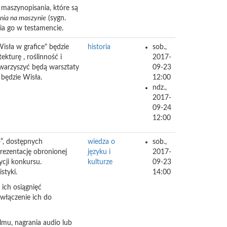
 maszynopisania, które są
nia na maszynie
(sygn.
ia go w testamencie.
sła w grafice" będzie
historia
sob.,
kturę , roślinność i
2017-
towarzyszyć będą warsztaty
09-23
będzie Wisła.
12:00
ndz.,
2017-
09-24
12:00
o”, dostępnych
wiedza o
sob.,
prezentację obronionej
języku i
2017-
cji konkursu.
kulturze
09-23
styki.
14:00
ich osiągnięć
włączenie ich do
lmu, nagrania audio lub