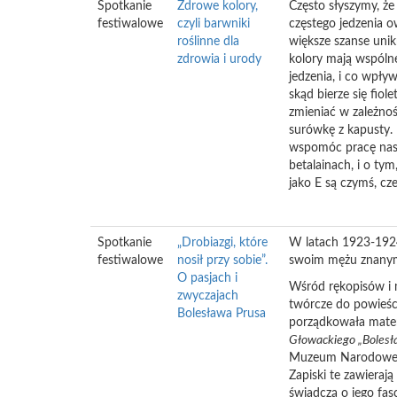
Spotkanie
Zdrowe kolory,
Często słyszymy, że
festiwalowe
czyli barwniki
częstego jedzenia 
roślinne dla
większe szanse unik
zdrowia i urody
kolory mają wspólne
jedzenia, i co wpł
skąd bierze się fio
zmieniać w zależno
surówkę z kapusty. 
wspomóc pracę nasz
betalainach, i o ty
jako E są czymś, cz
Spotkanie
„Drobiazgi, które
W latach 1923-1924
festiwalowe
nosił przy sobie”.
swoim mężu znanym
O pasjach i
Wśród rękopisów i m
zwyczajach
twórcze do powieści,
Bolesława Prusa
porządkowała mate
Głowackiego „Bolesł
Muzeum Narodowego
Zapiski te zawieraj
świadczą o jego fas