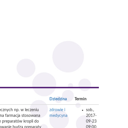
Dziedzina
Termin
cznych np. w leczeniu
zdrowie i
sob.,
sna farmacja stosowana
medycyna
2017-
e preparatów kropli do
09-23
sowanie budzą preparaty
09:00