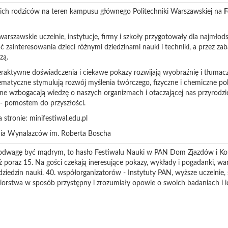
i ich rodziców na teren kampusu głównego Politechniki Warszawskiej na
F
arszawskie uczelnie, instytucje, firmy i szkoły przygotowały dla najmłods
 zainteresowania dzieci różnymi dziedzinami nauki i techniki, a przez za
zą.
teraktywne doświadczenia i ciekawe pokazy rozwijają wyobraźnię i tłum
ematyczne stymulują rozwój myślenia twórczego, fizyczne i chemiczne po
czne wzbogacają wiedzę o naszych organizmach i otaczającej nas przyrodzi
 - pomostem do przyszłości.
 stronie: minifestiwal.edu.pl
ia Wynalazców im. Roberta Boscha
 odwagę być mądrym, to hasło Festiwalu Nauki w PAN Dom Zjazdów i Kon
ż poraz 15. Na gości czekają ineresujące pokazy, wykłady i pogadanki, wa
ziedzin nauki. 40. współorganizatorów - Instytuty PAN, wyższe uczelnie
biorstwa w sposób przystępny i zrozumiały opowie o swoich badaniach i 