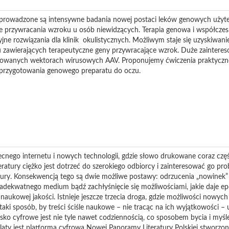
rowadzone są intensywne badania nowej postaci leków genowych użyte
że przywracania wzroku u osób niewidzących. Terapia genowa i współcze
ne rozwiązania dla klinik okulistycznych. Możliwym staje się uzyskiwani
u zawierających terapeutyczne geny przywracające wzrok. Duże zaintere
nowanych wektorach wirusowych AAV. Proponujemy ćwiczenia praktyczn
 przygotowania genowego preparatu do oczu.
nego internetu i nowych technologii, gdzie słowo drukowane coraz częśc
eratury ciężko jest dotrzeć do szerokiego odbiorcy i zainteresować go pr
iteratury. Konsekwencją tego są dwie możliwe postawy: odrzucenia „nowinek
eadekwatnego medium bądź zachłyśnięcie się możliwościami, jakie daje ep
 naukowej jakości. Istnieje jeszcze trzecia droga, gdzie możliwości nowych
ki sposób, by treści ściśle naukowe – nie tracąc na ich wyjątkowości –
sko cyfrowe jest nie tyle nawet codziennością, co sposobem bycia i myśle
ulaty jest platforma cyfrowa Nowej Panoramy Literatury Polskiej stworzone