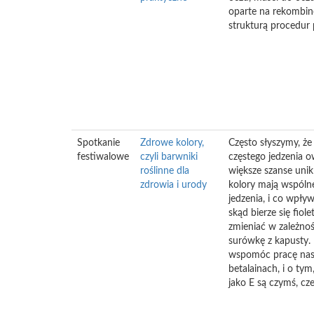
oparte na rekombi
strukturą procedur
Spotkanie
Zdrowe kolory,
Często słyszymy, że
festiwalowe
czyli barwniki
częstego jedzenia 
roślinne dla
większe szanse unik
zdrowia i urody
kolory mają wspólne
jedzenia, i co wpł
skąd bierze się fio
zmieniać w zależno
surówkę z kapusty. 
wspomóc pracę nasz
betalainach, i o ty
jako E są czymś, cz