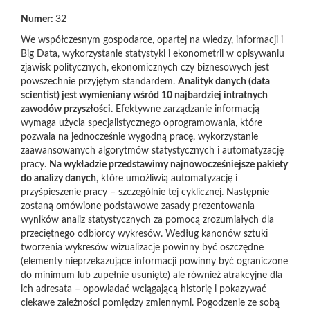
Numer:
32
We współczesnym gospodarce, opartej na wiedzy, informacji i
Big Data, wykorzystanie statystyki i ekonometrii w opisywaniu
zjawisk politycznych, ekonomicznych czy biznesowych jest
powszechnie przyjętym standardem.
Analityk danych (data
scientist) jest wymieniany wśród 10 najbardziej intratnych
zawodów przyszłości.
Efektywne zarządzanie informacją
wymaga użycia specjalistycznego oprogramowania, które
pozwala na jednocześnie wygodną pracę, wykorzystanie
zaawansowanych algorytmów statystycznych i automatyzację
pracy.
Na wykładzie przedstawimy najnowocześniejsze pakiety
do analizy danych
, które umożliwią automatyzację i
przyśpieszenie pracy – szczególnie tej cyklicznej. Następnie
zostaną omówione podstawowe zasady prezentowania
wyników analiz statystycznych za pomocą zrozumiałych dla
przeciętnego odbiorcy wykresów. Według kanonów sztuki
tworzenia wykresów wizualizacje powinny być oszczędne
(elementy nieprzekazujące informacji powinny być ograniczone
do minimum lub zupełnie usunięte) ale również atrakcyjne dla
ich adresata – opowiadać wciągającą historię i pokazywać
ciekawe zależności pomiędzy zmiennymi. Pogodzenie ze sobą