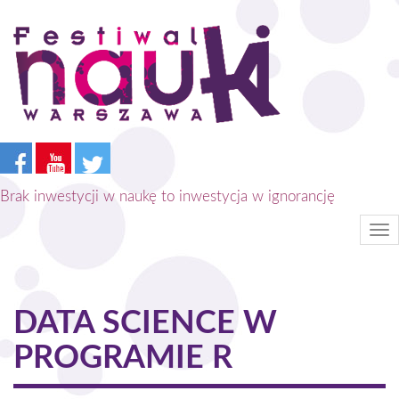
Przejdź
do
treści
Brak inwestycji w naukę to inwestycja w ignorancję
Tog
nav
DATA SCIENCE W
PROGRAMIE R