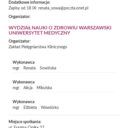
Dodatkowe informacje:
Zapisy od 18 IX: renata_sowa@poczta.onet.pl
Organizator:
WYDZIAŁ NAUKI O ZDROWIU WARSZAWSKI
UNIWERSYTET MEDYCZNY
Organizator:
Zakład Pielęgniarstwa Klinicznego
Wykonawca
mgr
Renata
Sowińska
Wykonawca
mgr
Alicja
Mikulska
Wykonawca
mgr
Elżbieta
Wawiórko
Miejsce spotkania:
ul. Erazma Ciołka 27