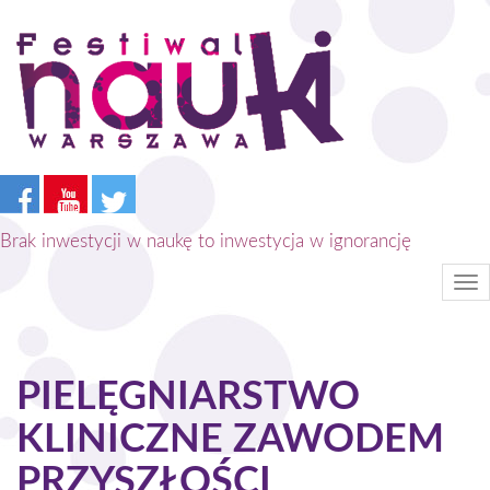
Przejdź
do
treści
Brak inwestycji w naukę to inwestycja w ignorancję
Tog
nav
PIELĘGNIARSTWO
KLINICZNE ZAWODEM
PRZYSZŁOŚCI