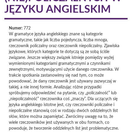
JĘZYKU ANGIELSKIM
Numer:
772
W gramatyce języka angielskiego znane są kategorie
gramatyczne, takie jak liczba pojedyncza, liczba mnoga,
rzeczownik policzalny oraz rzeczownik niepoliczalny. Zjawiska
językowe, których kategorie te dotyczą są ze sobą ściśle
związane. Jeszcze większy związek istnieje pomiędzy wyżej
wymienionymi kategoriami gramatycznymi a czynnikami
zewnętrznymi, motywującymi użycie danego rzeczownika. W
trakcie spotkania zastanowimy się nad tym, co może
powodować, że dany rzeczownik jest używany zazwyczaj w
takiej, a nie innej formie. Analizując różne przypadki
spróbujemy odpowiedzieć na pytanie, czy „policzalność” lub
„niepoliczalność” rzeczownika coś „znaczy”. Dla uczących się
języka angielskiego istotne jest, czy rzeczowniki policzalne i
niepoliczalne stanowią coś w rodzaju dwóch oddzielnych list
słów, które można zapamiętać. Zwrócimy uwagę na to, że
wiele rzeczowników jest używanych w obu formach, co
powoduje, że tworzenie oddzielnych list jest problematyczne.