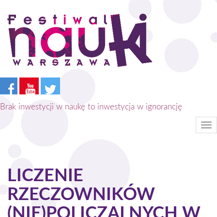
Przejdź
do
treści
Brak inwestycji w naukę to inwestycja w ignorancję
Tog
nav
LICZENIE
RZECZOWNIKÓW
(NIE)POLICZALNYCH W