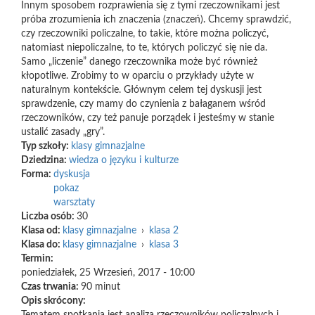
Innym sposobem rozprawienia się z tymi rzeczownikami jest
próba zrozumienia ich znaczenia (znaczeń). Chcemy sprawdzić,
czy rzeczowniki policzalne, to takie, które można policzyć,
natomiast niepoliczalne, to te, których policzyć się nie da.
Samo „liczenie” danego rzeczownika może być również
kłopotliwe. Zrobimy to w oparciu o przykłady użyte w
naturalnym kontekście. Głównym celem tej dyskusji jest
sprawdzenie, czy mamy do czynienia z bałaganem wśród
rzeczowników, czy też panuje porządek i jesteśmy w stanie
ustalić zasady „gry”.
Typ szkoły:
klasy gimnazjalne
Dziedzina:
wiedza o języku i kulturze
Forma:
dyskusja
pokaz
warsztaty
Liczba osób:
30
Klasa od:
klasy gimnazjalne
›
klasa 2
Klasa do:
klasy gimnazjalne
›
klasa 3
Termin:
poniedziałek, 25 Wrzesień, 2017 - 10:00
Czas trwania:
90 minut
Opis skrócony: