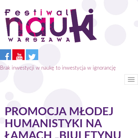
Przejdź
do
treści
Brak inwestycji w naukę to inwestycja w ignorancję
Tog
nav
PROMOCJA MŁODEJ
HUMANISTYKI NA
ŁAMACH „BIULETYNU