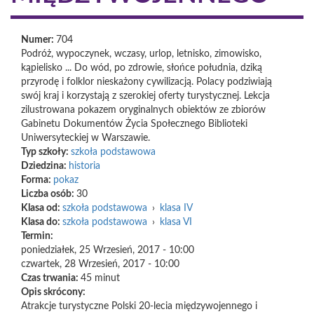
Numer:
704
Podróż, wypoczynek, wczasy, urlop, letnisko, zimowisko,
kąpielisko ... Do wód, po zdrowie, słońce południa, dziką
przyrodę i folklor nieskażony cywilizacją. Polacy podziwiają
swój kraj i korzystają z szerokiej oferty turystycznej. Lekcja
zilustrowana pokazem oryginalnych obiektów ze zbiorów
Gabinetu Dokumentów Życia Społecznego Biblioteki
Uniwersyteckiej w Warszawie.
Typ szkoły:
szkoła podstawowa
Dziedzina:
historia
Forma:
pokaz
Liczba osób:
30
Klasa od:
szkoła podstawowa
›
klasa IV
Klasa do:
szkoła podstawowa
›
klasa VI
Termin:
poniedziałek, 25 Wrzesień, 2017 - 10:00
czwartek, 28 Wrzesień, 2017 - 10:00
Czas trwania:
45 minut
Opis skrócony:
Atrakcje turystyczne Polski 20-lecia międzywojennego i