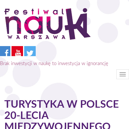
Przejdź
do
treści
Brak inwestycji w naukę to inwestycja w ignorancję
Tog
nav
TURYSTYKA W POLSCE
20-LECIA
MIĘDZYWOJENNEGO