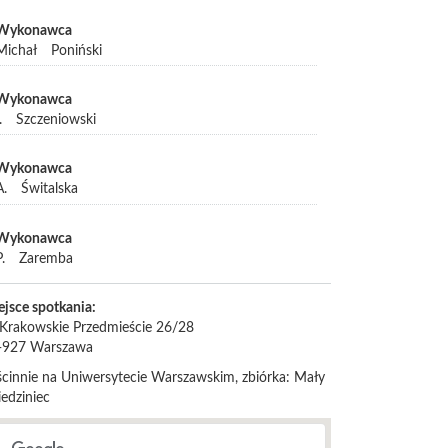
Wykonawca
Michał
Poniński
Wykonawca
.
Szczeniowski
Wykonawca
A.
Świtalska
Wykonawca
.
Zaremba
ejsce spotkania:
. Krakowskie Przedmieście 26/28
-927
Warszawa
ścinnie na Uniwersytecie Warszawskim, zbiórka: Mały
edziniec