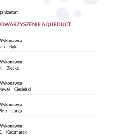
ganizator:
TOWARZYSZENIE AQUEDUCT
Wykonawca
Jan
Bąk
Wykonawca
K.
Biecka
Wykonawca
Paweł
Ciesielski
Wykonawca
Piotr
Jurga
Wykonawca
E.
Kaczmarek