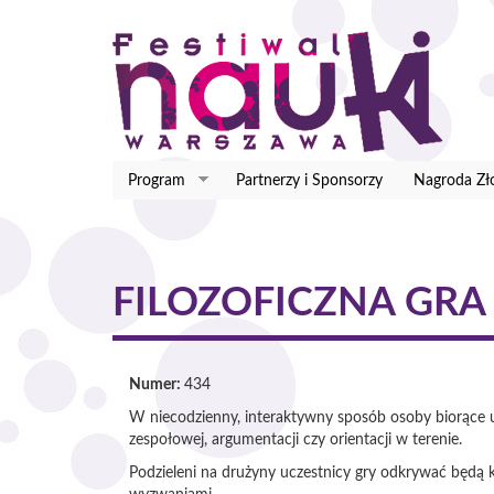
Przejdź
do
treści
Program
Partnerzy i Sponsorzy
Nagroda Zł
FILOZOFICZNA GR
Numer:
434
W niecodzienny, interaktywny sposób osoby biorące ud
zespołowej, argumentacji czy orientacji w terenie.
Podzieleni na drużyny uczestnicy gry odkrywać będą 