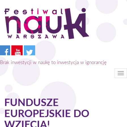
Przejdź
do
treści
Brak inwestycji w naukę to inwestycja w ignorancję
Tog
nav
FUNDUSZE
EUROPEJSKIE DO
WZIĘCIA!