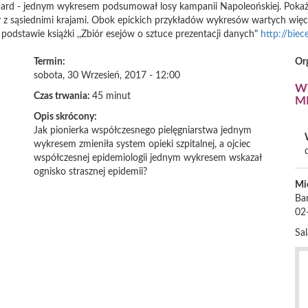
s Minard - jednym wykresem podsumował losy kampanii Napoleońskiej. Po
y z sąsiednimi krajami. Obok epickich przykładów wykresów wartych więce
odstawie książki ,,Zbiór esejów o sztuce prezentacji danych"
http://biec
Termin:
Or
sobota, 30 Wrzesień, 2017 - 12:00
W
Czas trwania:
45 minut
M
Opis skrócony:
Jak pionierka współczesnego pielęgniarstwa jednym
wykresem zmieniła system opieki szpitalnej, a ojciec
współczesnej epidemiologii jednym wykresem wskazał
ognisko strasznej epidemii?
Mi
Ba
02
Sa