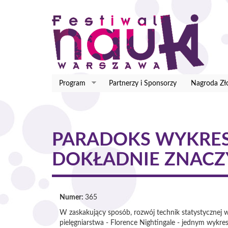
Przejdź
do
treści
Program
Partnerzy i Sponsorzy
Nagroda Zł
PARADOKS WYKRES
DOKŁADNIE ZNACZY
Numer:
365
W zaskakujący sposób, rozwój technik statystycznej w
pielęgniarstwa - Florence Nightingale - jednym wykre