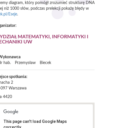
każemy diagram, który pomógł zrozumieć strukturę DNA
j niż 1000 słów, podczas prelekcji pokażę błędy w
ek.pl/Eseje
.
ganizator:
YDZIAŁ MATEMATYKI, INFORMATYKI I
ECHANIKI UW
Wykonawca
dr hab.
Przemysław
Biecek
ejsce spotkania:
nacha 2
-097
Warszawa
la 4420
This page can't load Google Maps
correctly.