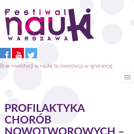
Przejdź
do
treści
Brak inwestycji w naukę to inwestycja w ignorancję
Tog
nav
PROFILAKTYKA
CHORÓB
NOWOTWOROWYCH –