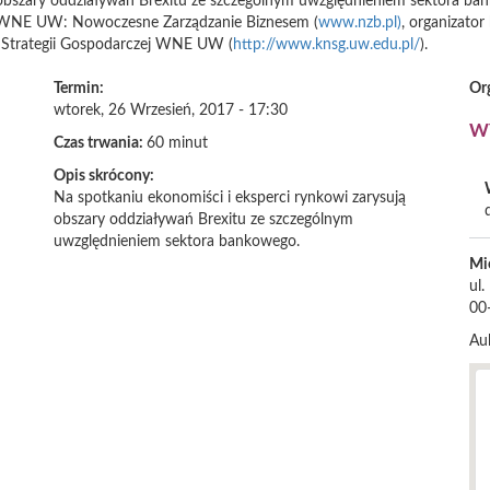
ą obszary oddziaływań Brexitu ze szczególnym uwzględnieniem sektora b
 z WNE UW: Nowoczesne Zarządzanie Biznesem (
www.nzb.pl)
, organizato
Strategii Gospodarczej WNE UW (
http://www.knsg.uw.edu.pl/
).
Termin:
Or
wtorek, 26 Wrzesień, 2017 - 17:30
W
Czas trwania:
60 minut
Opis skrócony:
Na spotkaniu ekonomiści i eksperci rynkowi zarysują
obszary oddziaływań Brexitu ze szczególnym
uwzględnieniem sektora bankowego.
Mi
ul
00
Au