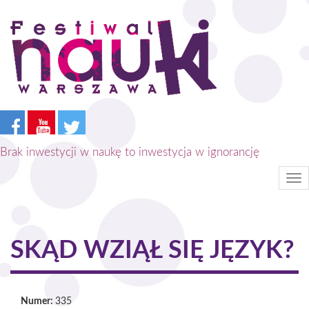
Przejdź
do
treści
Brak inwestycji w naukę to inwestycja w ignorancję
Tog
nav
SKĄD WZIĄŁ SIĘ JĘZYK?
Numer:
335