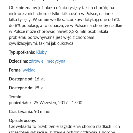
Obecnie znamy już około ośmiu tysięcy takich chorób; na
niektóre z nich choruje tylko kilka osób w Polsce, na inne –
kilka tysięcy. W sumie wedle szacunków dotykają one od 6%
do 8% populacji, a to oznacza, że w Polsce na choroby rzadkie
w Polsce może chorować nawet 2,3-3 mln osób. Skala
problemu porównywalna jest więc z chorobami
cywilizacyjnymi, takimi jak cukrzyca
Typ spotkania:
Kluby
Dziedzina:
zdrowie i medycyna
Forma:
wykład
Dostępne od:
16 lat
Dostępne do:
99 lat
Termin:
poniedziałek, 25 Wrzesień, 2017 - 17:00
Czas trwania:
90 minut
Opis skrócony:
Cel wykładu to przybliżenie zagadnienia chorób rzadkich i ich
szczególnej sytuacji w systemie ochrony zdrowia. Choroby