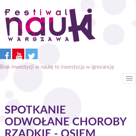
Przejdź
do
treści
Brak inwestycji w naukę to inwestycja w ignorancję
Tog
nav
SPOTKANIE
ODWOŁANE CHOROBY
RZADKIE - OSIEM