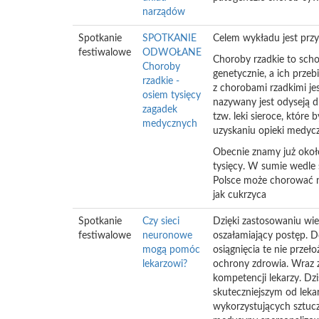
narządów
Spotkanie
SPOTKANIE
Celem wykładu jest przyb
festiwalowe
ODWOŁANE
Choroby rzadkie to scho
Choroby
genetycznie, a ich prze
rzadkie -
z chorobami rzadkimi je
osiem tysięcy
nazywany jest odyseją d
zagadek
tzw. leki sieroce, któr
medycznych
uzyskaniu opieki medycz
Obecnie znamy już około 
tysięcy. W sumie wedle 
Polsce może chorować n
jak cukrzyca
Spotkanie
Czy sieci
Dzięki zastosowaniu wie
festiwalowe
neuronowe
oszałamiający postęp. D
mogą pomóc
osiągnięcia te nie prze
lekarzowi?
ochrony zdrowia. Wraz z
kompetencji lekarzy. Dzi
skuteczniejszym od leka
wykorzystujących sztucz