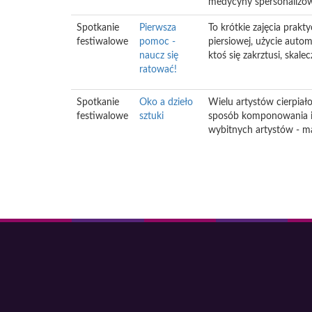
medycyny spersonalizowan
Spotkanie
Pierwsza
To krótkie zajęcia prakt
festiwalowe
pomoc -
piersiowej, użycie auto
naucz się
ktoś się zakrztusi, skal
ratować!
Spotkanie
Oko a dzieło
Wielu artystów cierpiał
festiwalowe
sztuki
sposób komponowania i 
wybitnych artystów - ma