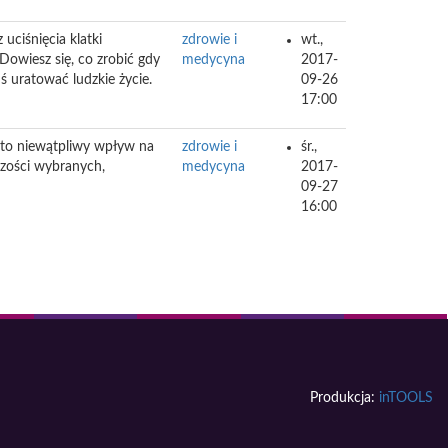
 uciśnięcia klatki
zdrowie i
wt.,
Dowiesz się, co zrobić gdy
medycyna
2017-
ś uratować ludzkie życie.
09-26
17:00
 to niewątpliwy wpływ na
zdrowie i
śr.,
czości wybranych,
medycyna
2017-
09-27
16:00
Produkcja:
inTOOLS