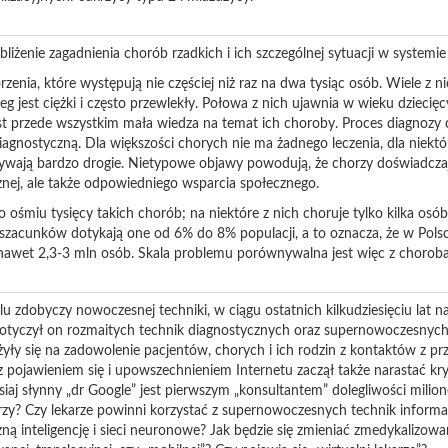
liżenie zagadnienia chorób rzadkich i ich szczególnej sytuacji w systemi
rzenia, które występują nie częściej niż raz na dwa tysiąc osób. Wiele 
bieg jest ciężki i często przewlekły. Połowa z nich ujawnia w wieku dzie
st przede wszystkim mała wiedza na temat ich choroby. Proces diagnozy c
iagnostyczną. Dla większości chorych nie ma żadnego leczenia, dla niek
e bywają bardzo drogie. Nietypowe objawy powodują, że chorzy doświadczaj
nej, ale także odpowiedniego wsparcia społecznego.
ośmiu tysięcy takich chorób; na niektóre z nich choruje tylko kilka osób 
szacunków dotykają one od 6% do 8% populacji, a to oznacza, że w Pols
awet 2,3-3 mln osób. Skala problemu porównywalna jest więc z chorobam
lu zdobyczy nowoczesnej techniki, w ciągu ostatnich kilkudziesięciu lat 
otyczył on rozmaitych technik diagnostycznych oraz supernowoczesnych t
łożyły się na zadowolenie pacjentów, chorych i ich rodzin z kontaktów z 
 pojawieniem się i upowszechnieniem Internetu zaczął także narastać kry
siaj słynny „dr Google” jest pierwszym „konsultantem” dolegliwości milion
rzy? Czy lekarze powinni korzystać z supernowoczesnych technik inform
ną inteligencję i sieci neuronowe? Jak będzie się zmieniać zmedykalizow