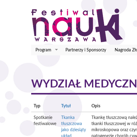
Przejdź
do
treści
Program
Partnerzy i Sponsorzy
Nagroda Zł
WYDZIAŁ MEDYCZNY
Typ
Tytuł
Opis
Spotkanie
Tkanka
Tkankę tłuszczową nale
festiwalowe
tłuszczowa
tkanki tłuszczowej w r
jako dziesiąty
mikroskopowa oraz czynn
układ
patogenezie chorób cywi