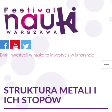
Przejdź
do
treści
Brak inwestycji w naukę to inwestycja w ignorancję
Tog
nav
STRUKTURA METALI I
ICH STOPÓW