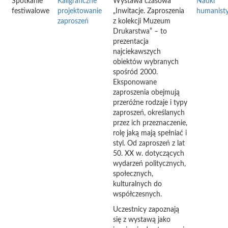
Spotkanie
Kaligraficzne
Wystawa czasowa
Nauki
festiwalowe
projektowanie
„Inwitacje. Zaproszenia
humanist
zaproszeń
z kolekcji Muzeum
Drukarstwa” – to
prezentacja
najciekawszych
obiektów wybranych
spośród 2000.
Eksponowane
zaproszenia obejmują
przeróżne rodzaje i typy
zaproszeń, określanych
przez ich przeznaczenie,
rolę jaką mają spełniać i
styl. Od zaproszeń z lat
50. XX w. dotyczących
wydarzeń politycznych,
społecznych,
kulturalnych do
współczesnych.
Uczestnicy zapoznają
się z wystawą jako