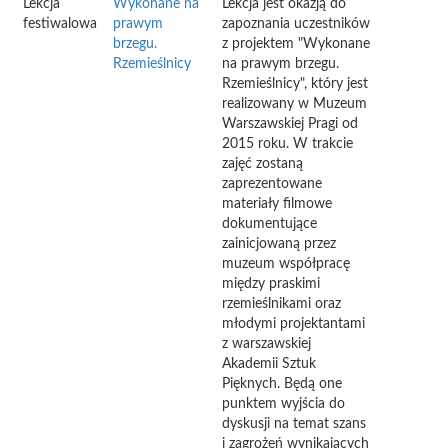
Lekcja
Wykonane na
Lekcja jest okazją do
festiwalowa
prawym
zapoznania uczestników
brzegu.
z projektem "Wykonane
Rzemieślnicy
na prawym brzegu.
Rzemieślnicy", który jest
realizowany w Muzeum
Warszawskiej Pragi od
2015 roku. W trakcie
zajęć zostaną
zaprezentowane
materiały filmowe
dokumentujące
zainicjowaną przez
muzeum współpracę
między praskimi
rzemieślnikami oraz
młodymi projektantami
z warszawskiej
Akademii Sztuk
Pięknych. Będą one
punktem wyjścia do
dyskusji na temat szans
i zagrożeń wynikających