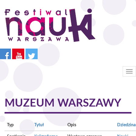
Przejdź
do
treści
Tog
nav
MUZEUM WARSZAWY
Typ
Tytuł
Opis
Dziedzina