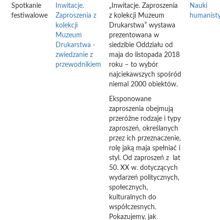
Spotkanie
Inwitacje.
„Inwitacje. Zaproszenia
Nauki
festiwalowe
Zaproszenia z
z kolekcji Muzeum
humanist
kolekcji
Drukarstwa” wystawa
Muzeum
prezentowana w
Drukarstwa -
siedzibie Oddziału od
zwiedzanie z
maja do listopada 2018
przewodnikiem
roku – to wybór
najciekawszych spośród
niemal 2000 obiektów.
Eksponowane
zaproszenia obejmują
przeróżne rodzaje i typy
zaproszeń, określanych
przez ich przeznaczenie,
rolę jaką maja spełniać i
styl. Od zaproszeń z lat
50. XX w. dotyczących
wydarzeń politycznych,
społecznych,
kulturalnych do
współczesnych.
Pokazujemy, jak