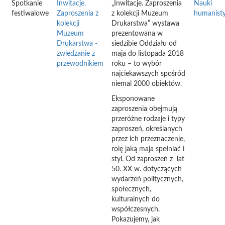
Spotkanie
Inwitacje.
„Inwitacje. Zaproszenia
Nauki
festiwalowe
Zaproszenia z
z kolekcji Muzeum
humanist
kolekcji
Drukarstwa” wystawa
Muzeum
prezentowana w
Drukarstwa -
siedzibie Oddziału od
zwiedzanie z
maja do listopada 2018
przewodnikiem
roku – to wybór
najciekawszych spośród
niemal 2000 obiektów.
Eksponowane
zaproszenia obejmują
przeróżne rodzaje i typy
zaproszeń, określanych
przez ich przeznaczenie,
rolę jaką maja spełniać i
styl. Od zaproszeń z lat
50. XX w. dotyczących
wydarzeń politycznych,
społecznych,
kulturalnych do
współczesnych.
Pokazujemy, jak