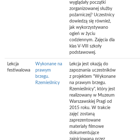
wyglądały początki
zorganizowanej służby
pożarniczej? Uczestnicy
dowiedzą się również,
jak wykorzystywano
ogień w życiu
codziennym. Zajęcia dla
klas V-VIII szkoły
podstawowej.
Lekcja
Wykonane na
Lekcja jest okazją do
festiwalowa
prawym
zapoznania uczestników
brzegu.
z projektem "Wykonane
Rzemieślnicy
na prawym brzegu.
Rzemieślnicy", który jest
realizowany w Muzeum
Warszawskiej Pragi od
2015 roku. W trakcie
zajęć zostaną
zaprezentowane
materiały filmowe
dokumentujące
zainicjowaną przez