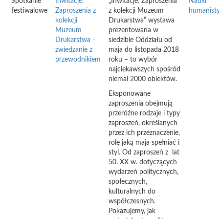
Spotkanie
Inwitacje.
„Inwitacje. Zaproszenia
Nauki
festiwalowe
Zaproszenia z
z kolekcji Muzeum
humanist
kolekcji
Drukarstwa” wystawa
Muzeum
prezentowana w
Drukarstwa -
siedzibie Oddziału od
zwiedzanie z
maja do listopada 2018
przewodnikiem
roku – to wybór
najciekawszych spośród
niemal 2000 obiektów.
Eksponowane
zaproszenia obejmują
przeróżne rodzaje i typy
zaproszeń, określanych
przez ich przeznaczenie,
rolę jaką maja spełniać i
styl. Od zaproszeń z lat
50. XX w. dotyczących
wydarzeń politycznych,
społecznych,
kulturalnych do
współczesnych.
Pokazujemy, jak