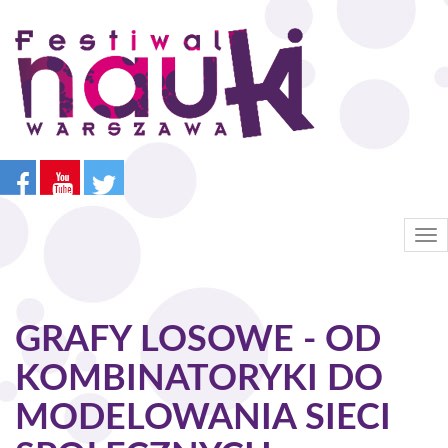
Przejdź
do
treści
Tog
nav
GRAFY LOSOWE - OD
KOMBINATORYKI DO
MODELOWANIA SIECI