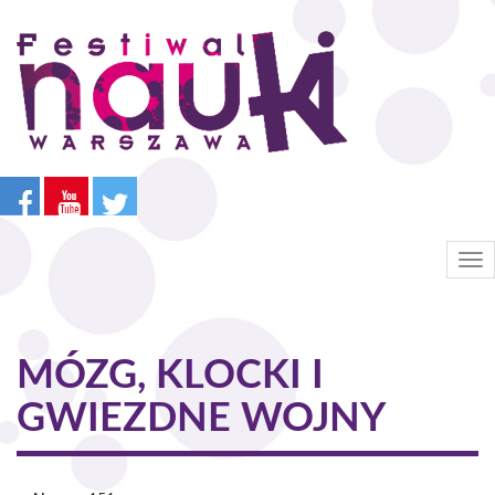
Przejdź
do
treści
Tog
nav
MÓZG, KLOCKI I
GWIEZDNE WOJNY