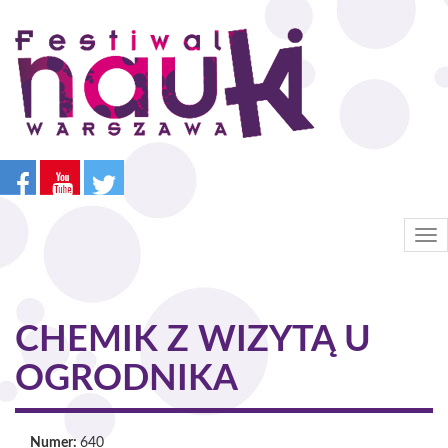
Przejdź
do
treści
Tog
nav
CHEMIK Z WIZYTĄ U
OGRODNIKA
Numer:
640