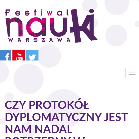
Przejdź
do
treści
Tog
nav
CZY PROTOKÓŁ
DYPLOMATYCZNY JEST
NAM NADAL