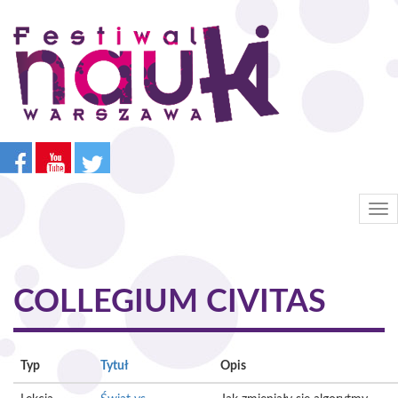
Przejdź
do
treści
Tog
nav
COLLEGIUM CIVITAS
Typ
Tytuł
Opis