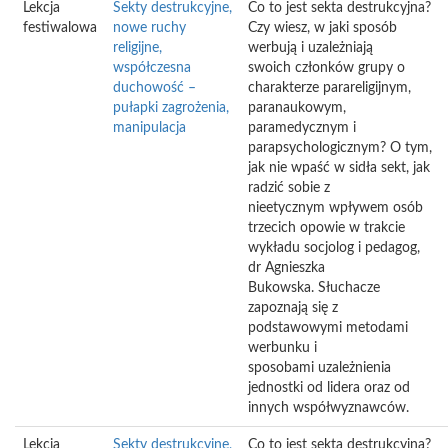
Lekcja
Sekty destrukcyjne,
Co to jest sekta destrukcyjna?
festiwalowa
nowe ruchy
Czy wiesz, w jaki sposób
religijne,
werbują i uzależniają
współczesna
swoich członków grupy o
duchowość –
charakterze parareligijnym,
pułapki zagrożenia,
paranaukowym,
manipulacja
paramedycznym i
parapsychologicznym? O tym,
jak nie wpaść w sidła sekt, jak
radzić sobie z
nieetycznym wpływem osób
trzecich opowie w trakcie
wykładu socjolog i pedagog,
dr Agnieszka
Bukowska. Słuchacze
zapoznają się z
podstawowymi metodami
werbunku i
sposobami uzależnienia
jednostki od lidera oraz od
innych współwyznawców.
Lekcja
Sekty destrukcyjne,
Co to jest sekta destrukcyjna?