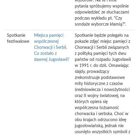
wyborów? Na te i inne
pytania spróbujemy wspólnie
odpowiedzieć ze słuchaczami
podczas wykładu pt. "Czy
sondaże wyborcze kłamią?".
Spotkanie
Miejsca pamięci
Spotkanie będzie polegało na
festiwalowe
współczesnej
pokazie zdjęć miejsc pamięci z
Chorwacji i Serbii.
Chorwacji i Serbii związanych
Co zostało z
z polityką pamięci tych dwu
dawnej Jugosławii?
państw od rozpadu Jugosławii
w 1991 r. do dziś. Omawiając
slajdy, prowadzący
zrekonstruuje podstawowe
mity historyczne z czasów
średniowiecza i nowożytności
oraz II wojny światowej, na
których opiera się
współczesna tożsamość
chorwacka i serbska. Choć w
obu krajach odrzucono ideę
jugosłowiańską, jednak nie
usunięto wszystkich symboli z