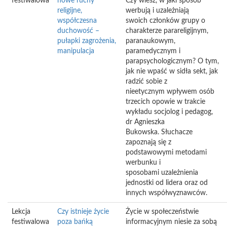
festiwalowa
nowe ruchy
Czy wiesz, w jaki sposób
religijne,
werbują i uzależniają
współczesna
swoich członków grupy o
duchowość –
charakterze parareligijnym,
pułapki zagrożenia,
paranaukowym,
manipulacja
paramedycznym i
parapsychologicznym? O tym,
jak nie wpaść w sidła sekt, jak
radzić sobie z
nieetycznym wpływem osób
trzecich opowie w trakcie
wykładu socjolog i pedagog,
dr Agnieszka
Bukowska. Słuchacze
zapoznają się z
podstawowymi metodami
werbunku i
sposobami uzależnienia
jednostki od lidera oraz od
innych współwyznawców.
Lekcja
Czy istnieje życie
Życie w społeczeństwie
festiwalowa
poza bańką
informacyjnym niesie za sobą