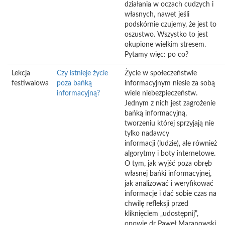
działania w oczach cudzych i
własnych, nawet jeśli
podskórnie czujemy, że jest to
oszustwo. Wszystko to jest
okupione wielkim stresem.
Pytamy więc: po co?
Lekcja
Czy istnieje życie
Życie w społeczeństwie
festiwalowa
poza bańką
informacyjnym niesie za sobą
informacyjną?
wiele niebezpieczeństw.
Jednym z nich jest zagrożenie
bańką informacyjną,
tworzeniu której sprzyjają nie
tylko nadawcy
informacji (ludzie), ale również
algorytmy i boty internetowe.
O tym, jak wyjść poza obręb
własnej bańki informacyjnej,
jak analizować i weryfikować
informacje i dać sobie czas na
chwilę refleksji przed
kliknięciem „udostępnij”,
opowie dr Paweł Maranowski.