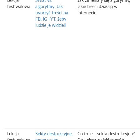
Lekcja
Świat vs.
Jak zmieniały się algorytmy,
festiwalowa
algorytmy. Jak
jakie treści działają w
tworzyć treści na
internecie.
FB, IG i YT, żeby
ludzie je widzieli
Lekcja
Sekty destrukcyjne,
Co to jest sekta destrukcyjna?