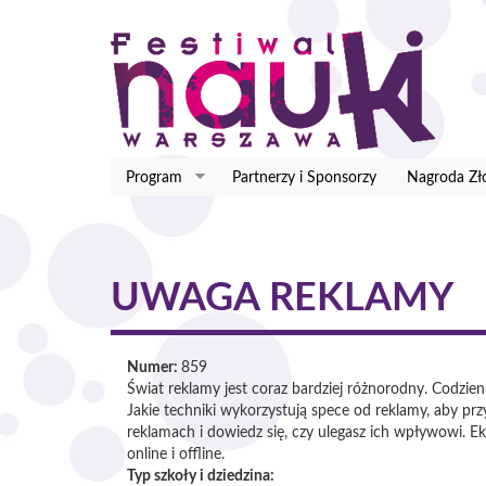
Przejdź
do
treści
Program
Partnerzy i Sponsorzy
Nagroda Zł
UWAGA REKLAMY
Numer:
859
Świat reklamy jest coraz bardziej różnorodny. Codzien
Jakie techniki wykorzystują spece od reklamy, aby 
reklamach i dowiedz się, czy ulegasz ich wpływowi. E
online i offline.
Typ szkoły i dziedzina: