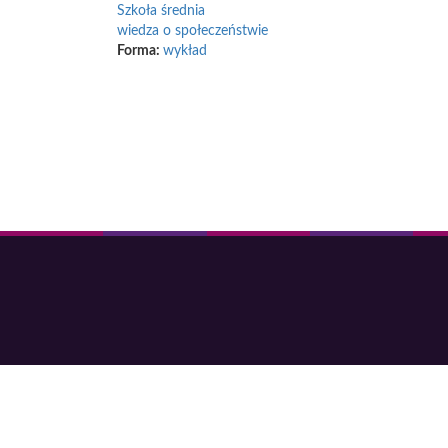
Szkoła średnia
wiedza o społeczeństwie
Forma:
wykład