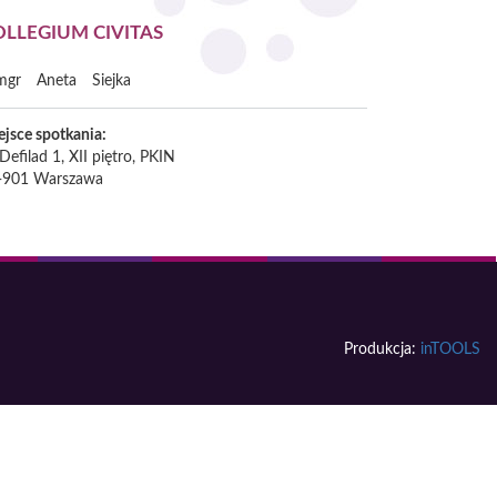
OLLEGIUM CIVITAS
mgr
Aneta
Siejka
ejsce spotkania:
 Defilad 1, XII piętro, PKIN
-901
Warszawa
Produkcja:
inTOOLS