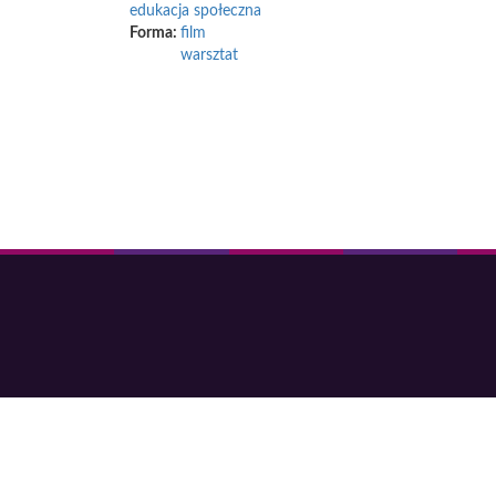
edukacja społeczna
Forma:
film
warsztat