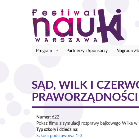
Przejdź
do
treści
Program
Partnerzy i Sponsorzy
Nagroda Zł
SĄD, WILK I CZER
PRAWORZĄDNOŚCI
Numer:
622
Pokaz filmu z symulacji rozprawy bajkowego Wilka w 
Typ szkoły i dziedzina:
Szkoła podstawowa 1-3