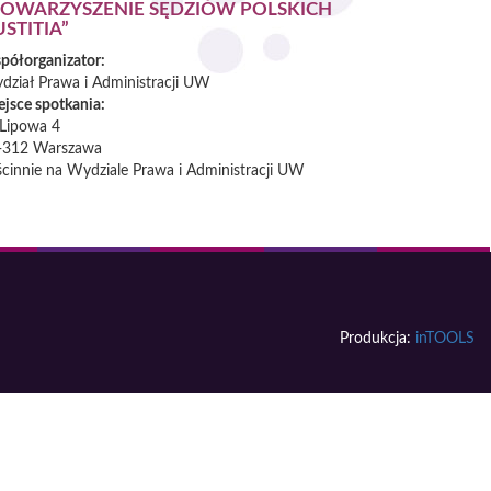
TOWARZYSZENIE SĘDZIÓW POLSKICH
USTITIA”
półorganizator:
dział Prawa i Administracji UW
ejsce spotkania:
 Lipowa 4
-312
Warszawa
ścinnie na Wydziale Prawa i Administracji UW
Produkcja:
inTOOLS