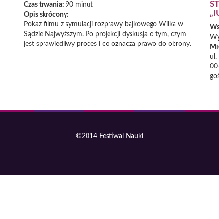
S
Czas trwania:
90 minut
„I
Opis skrócony:
Pokaz filmu z symulacji rozprawy bajkowego Wilka w
Ws
Sądzie Najwyższym. Po projekcji dyskusja o tym, czym
Wy
jest sprawiedliwy proces i co oznacza prawo do obrony.
Mi
ul.
00
go
©2014 Festiwal Nauki