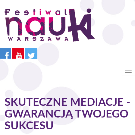
Przejdź
do
treści
Tog
nav
SKUTECZNE MEDIACJE -
GWARANCJĄ TWOJEGO
SUKCESU