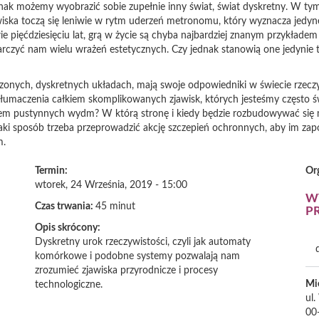
dnak możemy wyobrazić sobie zupełnie inny świat, świat dyskretny. W ty
zjawiska toczą się leniwie w rytm uderzeń metronomu, który wyznacza j
e pięćdziesięciu lat, grą w życie są chyba najbardziej znanym przykłade
czyć nam wielu wrażeń estetycznych. Czy jednak stanowią one jedynie tyl
zczonych, dyskretnych układach, mają swoje odpowiedniki w świecie rzecz
tłumaczenia całkiem skomplikowanych zjawisk, których jesteśmy często 
trem pustynnych wydm? W którą stronę i kiedy będzie rozbudowywać się m
jaki sposób trzeba przeprowadzić akcję szczepień ochronnych, aby im zapo
m.
Termin:
Or
wtorek, 24 Września, 2019 - 15:00
WY
Czas trwania:
45 minut
P
Opis skrócony:
Dyskretny urok rzeczywistości, czyli jak automaty
komórkowe i podobne systemy pozwalają nam
zrozumieć zjawiska przyrodnicze i procesy
Mi
technologiczne.
ul
00