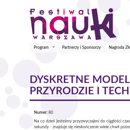
Przejdź
do
treści
Program
Partnerzy i Sponsorzy
Nagroda Zł
DYSKRETNE MODEL
PRZYRODZIE I TEC
Numer:
80
Na co dzień jesteśmy przyzwyczajeni do ciągłości cz
sekundy - znajduje się nieskończenie wiele chwil p