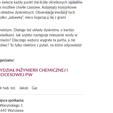
m świecie każdy punkt ma ściśle określonych sąsiadów
edyne możliwe chwile czasowe. Automaty komórkowe
m układów dyskretnych. Obserwacja ewolucji tych
ko „zabawkę”, nieco kojarzącą się z grami
ywistym. Dlatego też układy dyskretne, o bardzo
świadkami. Jak szybko następuje mieszanie wody w
iasto? Dlaczego wybory wygrała ta partia, a nie
biec? To tylko niektóre z pytań, na które odpowiedzi
ganizator:
DZIAŁ INŻYNIERII CHEMICZNEJ I
ROCESOWEJ PW
dr hab. inż.
Jakub
Gac
ejsce spotkania:
. Waryńskiego 1
-645
Warszawa