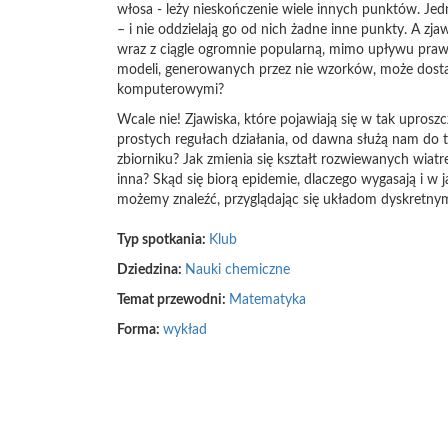
włosa - leży nieskończenie wiele innych punktów. Je
– i nie oddzielają go od nich żadne inne punkty. A 
wraz z ciągle ogromnie popularną, mimo upływu prawi
modeli, generowanych przez nie wzorków, może dostar
komputerowymi?
Wcale nie! Zjawiska, które pojawiają się w tak upros
prostych regułach działania, od dawna służą nam do 
zbiorniku? Jak zmienia się kształt rozwiewanych wia
inna? Skąd się biorą epidemie, dlaczego wygasają i w 
możemy znaleźć, przyglądając się układom dyskretny
Typ spotkania:
Klub
Dziedzina:
Nauki chemiczne
Temat przewodni:
Matematyka
Forma:
wykład