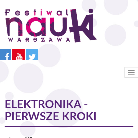
Przejdź
do
treści
Tog
nav
ELEKTRONIKA -
PIERWSZE KROKI