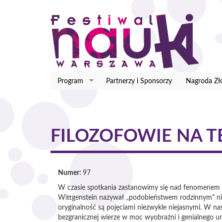
Przejdź
do
treści
Program
Partnerzy i Sponsorzy
Nagroda Zł
FILOZOFOWIE NA T
Numer:
97
W czasie spotkania zastanowimy się nad fenomenem ge
Wittgenstein nazywał ,,podobieństwem rodzinnym" niż
oryginalność są pojęciami niezwykle niejasnymi. W n
bezgranicznej wierze w moc wyobraźni i genialnego u