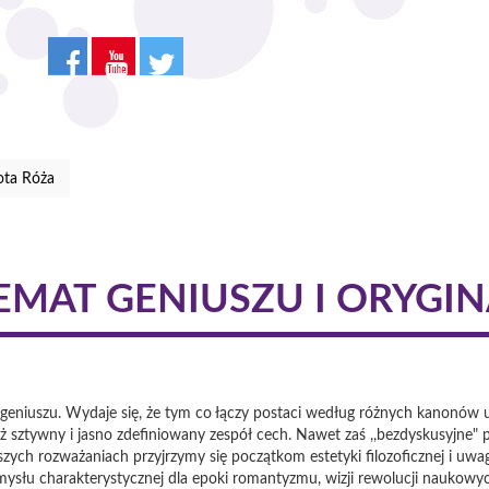
ota Róża
EMAT GENIUSZU I ORYGI
niuszu. Wydaje się, że tym co łączy postaci według różnych kanonów uz
 sztywny i jasno zdefiniowany zespół cech. Nawet zaś ,,bezdyskusyjne" 
aszych rozważaniach przyjrzymy się początkom estetyki filozoficznej i u
mysłu charakterystycznej dla epoki romantyzmu, wizji rewolucji naukow