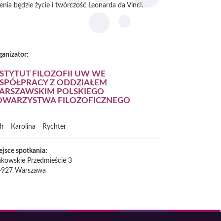
ia będzie życie i twórczość Leonarda da Vinci.
ganizator:
NSTYTUT FILOZOFII UW WE
SPÓŁPRACY Z ODDZIAŁEM
ARSZAWSKIM POLSKIEGO
OWARZYSTWA FILOZOFICZNEGO
dr
Karolina
Rychter
ejsce spotkania:
akowskie Przedmieście 3
-927
Warszawa