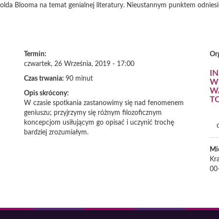
lda Blooma na temat genialnej literatury. Nieustannym punktem odniesien
Termin:
Or
czwartek, 26 Września, 2019 - 17:00
I
Czas trwania:
90 minut
W
W
Opis skrócony:
T
W czasie spotkania zastanowimy się nad fenomenem
geniuszu; przyjrzymy się różnym filozoficznym
koncepcjom usiłującym go opisać i uczynić trochę
bardziej zrozumiałym.
Mi
Kr
00