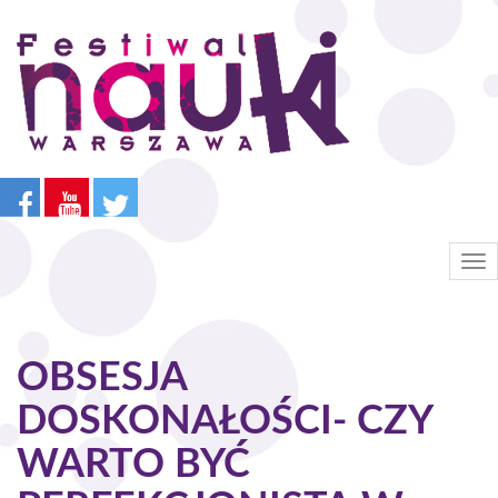
Przejdź
do
treści
Tog
nav
OBSESJA
DOSKONAŁOŚCI- CZY
WARTO BYĆ