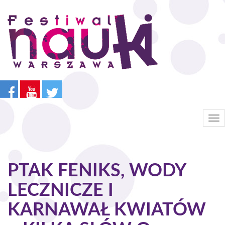
Przejdź
do
treści
Tog
nav
PTAK FENIKS, WODY
LECZNICZE I
KARNAWAŁ KWIATÓW