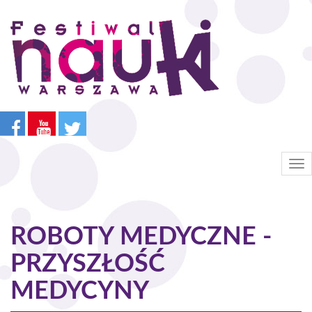
Przejdź
do
treści
Tog
nav
ROBOTY MEDYCZNE -
PRZYSZŁOŚĆ
MEDYCYNY