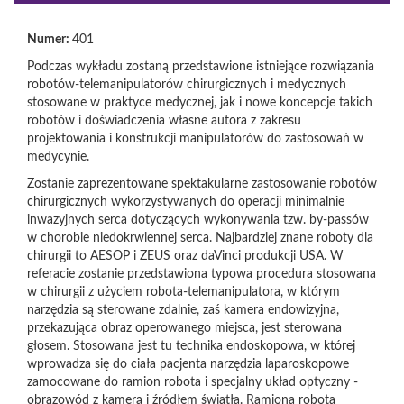
Numer:
401
Podczas wykładu zostaną przedstawione istniejące rozwiązania
robotów-telemanipulatorów chirurgicznych i medycznych
stosowane w praktyce medycznej, jak i nowe koncepcje takich
robotów i doświadczenia własne autora z zakresu
projektowania i konstrukcji manipulatorów do zastosowań w
medycynie.
Zostanie zaprezentowane spektakularne zastosowanie robotów
chirurgicznych wykorzystywanych do operacji minimalnie
inwazyjnych serca dotyczących wykonywania tzw. by-passów
w chorobie niedokrwiennej serca. Najbardziej znane roboty dla
chirurgii to AESOP i ZEUS oraz daVinci produkcji USA. W
referacie zostanie przedstawiona typowa procedura stosowana
w chirurgii z użyciem robota-telemanipulatora, w którym
narzędzia są sterowane zdalnie, zaś kamera endowizyjna,
przekazująca obraz operowanego miejsca, jest sterowana
głosem. Stosowana jest tu technika endoskopowa, w której
wprowadza się do ciała pacjenta narzędzia laparoskopowe
zamocowane do ramion robota i specjalny układ optyczny -
obrazowód z kamerą i źródłem światła. Ramiona robota